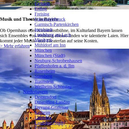
Eichstätt
Erding
Freising
Musik und Theater in Bayern
Fürstenfeldbruck
Garmisch-Partenkirchen
Ingolstadt
Ob Opernhaus oder Kleinkunstbühne, im Kulturland Bayern lassen
Landsberg am Lech
sich Ensembles von Weltrang ebenso finden wie talentierte Laien. Hier
Miesbach
kommt jeder Musik- und Theaterfan auf seine Kosten.
Mühldorf am Inn
> Mehr erfahren
München
München (Stadt)
Neuburg-Schrobenhausen
Pfaffenhofen a. d. Ilm
Rosenheim
Starnberg
Traunstein
Weilheim-Schongau
Niederbayern
❯
Deggendorf
Dingolfing-Landau
Freyung-Grafenau
Kelheim
Landshut
Landshut (Stadt)
Passau