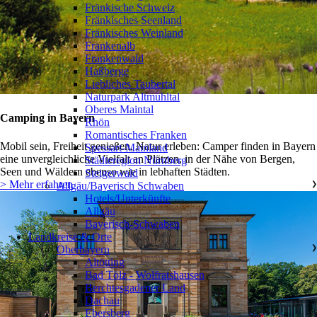
Fränkische Schweiz
Fränkisches Seenland
Fränkisches Weinland
Frankenalb
Frankenwald
Haßberge
Liebliches Taubertal
Naturpark Altmühltal
Oberes Maintal
Camping in Bayern
Rhön
Romantisches Franken
Mobil sein, Freiheit genießen, Natur erleben: Camper finden in Bayern
Spessart-Mainland
eine unvergleichliche Vielfalt an Plätzen, in der Nähe von Bergen,
Städteregion Nürnberg
Seen und Wäldern ebenso wie in lebhaften Städten.
Steigerwald
> Mehr erfahren
Allgäu/Bayerisch Schwaben
❯
Hotels/Unterkünfte
Allgäu
Bayerisch-Schwaben
Landkreise & Orte
Oberbayern
❯
Altötting
Bad Tölz - Wolfratshausen
Berchtesgadener Land
Dachau
Ebersberg