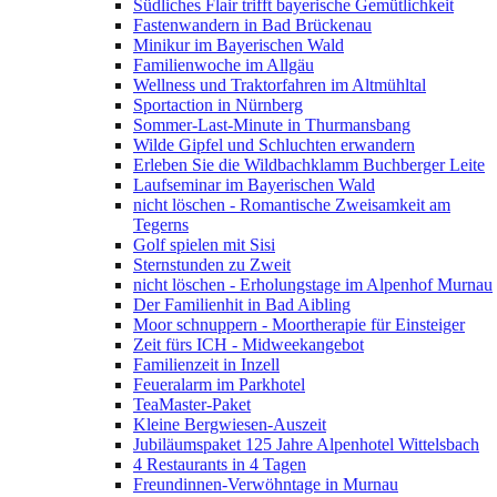
Südliches Flair trifft bayerische Gemütlichkeit
Fastenwandern in Bad Brückenau
Minikur im Bayerischen Wald
Familienwoche im Allgäu
Wellness und Traktorfahren im Altmühltal
Sportaction in Nürnberg
Sommer-Last-Minute in Thurmansbang
Wilde Gipfel und Schluchten erwandern
Erleben Sie die Wildbachklamm Buchberger Leite
Laufseminar im Bayerischen Wald
nicht löschen - Romantische Zweisamkeit am
Tegerns
Golf spielen mit Sisi
Sternstunden zu Zweit
nicht löschen - Erholungstage im Alpenhof Murnau
Der Familienhit in Bad Aibling
Moor schnuppern - Moortherapie für Einsteiger
Zeit fürs ICH - Midweekangebot
Familienzeit in Inzell
Feueralarm im Parkhotel
TeaMaster-Paket
Kleine Bergwiesen-Auszeit
Jubiläumspaket 125 Jahre Alpenhotel Wittelsbach
4 Restaurants in 4 Tagen
Freundinnen-Verwöhntage in Murnau