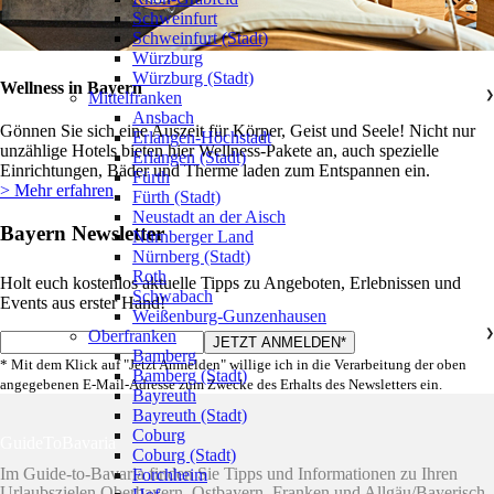
Schweinfurt
Schweinfurt (Stadt)
Würzburg
Würzburg (Stadt)
Wellness in Bayern
Mittelfranken
❯
Ansbach
Gönnen Sie sich eine Auszeit für Körper, Geist und Seele! Nicht nur
Erlangen-Höchstadt
unzählige Hotels bieten hier Wellness-Pakete an, auch spezielle
Erlangen (Stadt)
Einrichtungen, Bäder und Therme laden zum Entspannen ein.
Fürth
> Mehr erfahren
Fürth (Stadt)
Neustadt an der Aisch
Bayern Newsletter
Nürnberger Land
Nürnberg (Stadt)
Roth
Holt euch kostenlos aktuelle Tipps zu Angeboten, Erlebnissen und
Schwabach
Events aus erster Hand!
Weißenburg-Gunzenhausen
Oberfranken
❯
Bamberg
* Mit dem Klick auf "Jetzt Anmelden" willige ich in die Verarbeitung der oben
Bamberg (Stadt)
angegebenen E-Mail-Adresse zum Zwecke des Erhalts des Newsletters ein.
Bayreuth
Bayreuth (Stadt)
Coburg
GuideToBavaria
Coburg (Stadt)
Im Guide-to-Bavaria finden Sie Tipps und Informationen zu Ihren
Forchheim
Urlaubszielen Oberbayern, Ostbayern, Franken und Allgäu/Bayerisch-