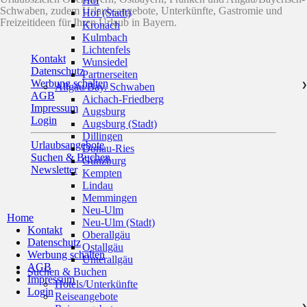
Hof
Schwaben, zudem Urlaubsangebote, Unterkünfte, Gastromie und
Hof (Stadt)
Freizeitideen für Ihren Urlaub in Bayern.
Kronach
Kulmbach
Lichtenfels
Kontakt
Wunsiedel
Datenschutz
Partnerseiten
Werbung schalten
Allgäu/Bay. Schwaben
❯
AGB
Aichach-Friedberg
Impressum
Augsburg
Login
Augsburg (Stadt)
Dillingen
Urlaubsangebote
Donau-Ries
Suchen & Buchen
Günzburg
Newsletter
Kempten
Lindau
Memmingen
Neu-Ulm
Home
Neu-Ulm (Stadt)
Kontakt
Oberallgäu
Datenschutz
Ostallgäu
Werbung schalten
Unterallgäu
AGB
Suchen & Buchen
Impressum
Hotels/Unterkünfte
Login
Reiseangebote
❯