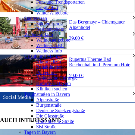
Fun- und Trendsportarten
Langlaufen
Winter Angebote
Städtereisen
❯
Das Bergmayr – Chiemgauer
Städtereisen 2
Alpenhotel
Reiseangebote
Wellnessurlaub
❯
39,00 €
Wellnessangebote
Wellness ABC
Wellness Info
Urlaub und Medizin
❯
Rupertus Therme Bad
Akutmedizin
Reichenhall inkl. Premium Hote
Rehabilitation
Prävention
59,00 €
Ästhetische Chirurgie
Kurorte in Bayern
Kliniken suchen
Traumstraßen in Bayern
❯
Social Media
Alpenstraße
Burgenstraße
Deutsche Spielzeugstraße
Die Glasstraße
AUCH INTERESSANT:
Romantische Straße
Sisi Straße
Tagen in Bayern