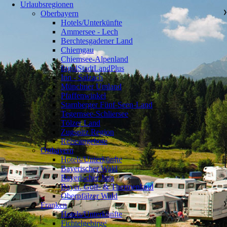
Urlaubsregionen
Oberbayern
❯
Hotels/Unterkünfte
Ammersee - Lech
Berchtesgadener Land
Chiemgau
Chiemsee-Alpenland
IngolStadtLandPlus
Inn - Salzach
Münchner Umland
Pfaffenwinkel
Starnberger Fünf-Seen-Land
Tegernsee-Schliersee
Tölzer Land
Zugspitz Region
Reiseangebote
Ostbayern
❯
Hotels/Unterkünfte
Bayerischer Wald
Bayerischer Jura
Bayer. Golf- & Thermenland
Oberpfälzer Wald
Franken
❯
Hotels/Unterkünfte
Fichtelgebirge