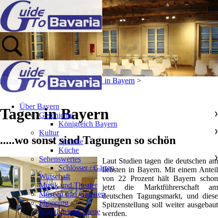
Home
>
Bayern Erleben
>
Tagen in Bayern
>
Über Bayern
Tagen in Bayern
Geschichte
❯
Königreich Bayern
Kultur
❯
.....wo sonst sind Tagungen so schön
Sprache
Küche
Sehenswertes
❯
Laut Studien tagen die deutschen am
Schlösser / Gärten
liebsten in Bayern. Mit einem Anteil
Wirtschaft
von 22 Prozent hält Bayern schon
Musik und Theater
jetzt die Marktführerschaft am
Museen und Galerien
deutschen Tagungsmarkt, und diese
Shopping
Spitzenstellung soll weiter ausgebaut
Nightlife und Szene
werden.