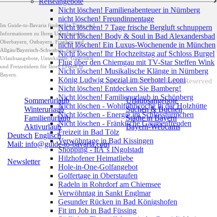
Reiseangebote
Nicht löschen! Familienabenteuer in Nürnberg
nicht löschen! Freundinnentage
Im Guide-to-Bavaria finden Sie Tipps und
Nicht löschen! 7 Tage frische Bergluft schnuppern
Informationen zu Ihren Urlaubszielen
Nicht löschen! Body & Soul in Bad Alexandersbad
Oberbayern, Ostbayern, Franken und
nicht löschen! Ein Luxus-Wochenende in München
Allgäu/Bayerisch-Schwaben, zudem
Nicht löschen! Ihr Hochzeitstag auf Schloss Burgel
Urlaubsangebote, Unterkünfte, Gastromie
Flug über den Chiemgau mit TV-Star Steffen Wink
und Freizeitideen für Ihren Urlaub in
Nicht löschen! Musikalische Klänge in Nürnberg
Bayern.
König Ludwig Spezial im Seehotel Leoni
Copyright 2022 | All Right Reserved
Nicht löschen! Entdecken Sie Bamberg!
Nicht löschen! Familienurlaub in Schönberg
Sommerurlaub
Urlaubsangebote
Nicht löschen - Wohlfühlwoche in der Holzhütte
Winterurlaub
Suchen & Buchen
Nicht löschen - Energie im Schlosstürmchen
Familienurlaub
Städte in Bayern
Nicht löschen - Fränkische Gaumenfreuden
Aktivurlaub
Bayern-Webcams
Freizeit in Bad Tölz
Deutsch
Englisch
Verwöhntage in Bad Kissingen
Mail: info@guide-to-bavaria.com
Shopping - ItÂ´s INgolstadt
Hilzhofener Heimatliebe
Newsletter
Hole-in-One-Golfangebot
Golfertage in Oberstaufen
Radeln in Rohrdorf am Chiemsee
Verwöhntag in Sankt Englmar
Gesunder Rücken in Bad Königshofen
Fit im Job in Bad Füssing