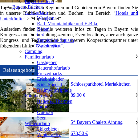
Bayern Videos
Bayern Erleben
Tagungshotels in allen Regionen und Gebieten von Bayern finden Sie
Aktivurlaub
❯
in unserer Rubrik "Suchen und Buchen" im Bereich "
Hotels un
Wandern
Unterkünfte
" > "Tagungshotel".
Rad, Mountainbike und E-Bike
Außerdem finden Sie alle weiteren Infos zu Tagen in Bayern wie
Reiten
Kongress- und Veranstaltungszentren, Eventlocations, aber auch ganze
Golf
Kongress- und Tagungsstädte bei unserem Kooperationspartner unter
Tennis und Squash
folgendem Link:
"Gipfeltreffen"
.
Wassersport
Camping
Familienurlaub
❯
Gastgeber
Bauernhofurlaub
Reiseangebote
Freizeitparks
Erlebnisbäder
Schlossparkhotel Mariakirchen
Kids-Special
Baumwipfelpfade
89,00 €
Sommerurlaub
❯
Bäder & Thermen
Indoor
Outdoor
Seen
5* Bayern Chalets Ainring
Winterurlaub
❯
Skigebiete
673,50 €
Winter aktiv