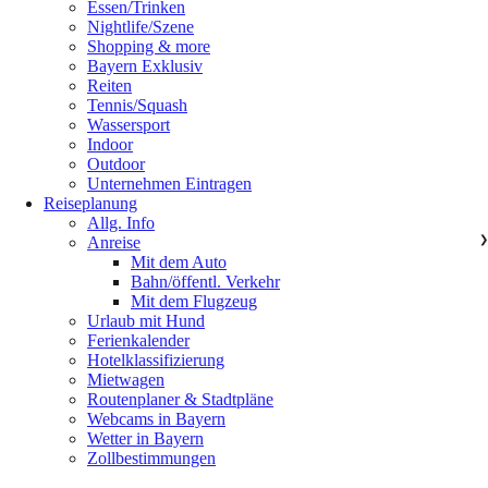
Essen/Trinken
Nightlife/Szene
Shopping & more
Bayern Exklusiv
Reiten
Tennis/Squash
Wassersport
Indoor
Outdoor
Unternehmen Eintragen
Reiseplanung
Allg. Info
Anreise
❯
Mit dem Auto
Bahn/öffentl. Verkehr
Mit dem Flugzeug
Urlaub mit Hund
Ferienkalender
Hotelklassifizierung
Mietwagen
Routenplaner & Stadtpläne
Webcams in Bayern
Wetter in Bayern
Zollbestimmungen