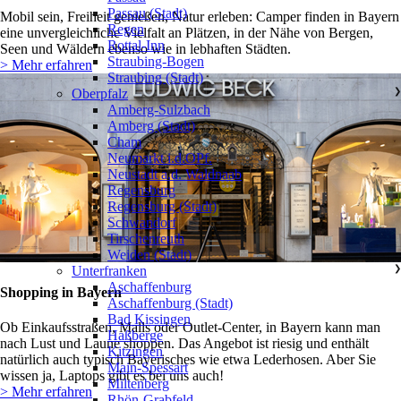
Passau (Stadt)
Mobil sein, Freiheit genießen, Natur erleben: Camper finden in Bayern
Regen
eine unvergleichliche Vielfalt an Plätzen, in der Nähe von Bergen,
Rottal-Inn
Seen und Wäldern ebenso wie in lebhaften Städten.
Straubing-Bogen
> Mehr erfahren
Straubing (Stadt)
Oberpfalz
❯
Amberg-Sulzbach
Amberg (Stadt)
Cham
Neumarkt i.d.OPf.
Neustadt a.d. Waldnaab
Regensburg
Regensburg (Stadt)
Schwandorf
Tirschenreuth
Weiden (Stadt)
Unterfranken
❯
Aschaffenburg
Shopping in Bayern
Aschaffenburg (Stadt)
Bad Kissingen
Ob Einkaufsstraßen, Malls oder Outlet-Center, in Bayern kann man
Haßberge
nach Lust und Laune shoppen. Das Angebot ist riesig und enthält
Kitzingen
natürlich auch typisch Bayerisches wie etwa Lederhosen. Aber Sie
Main-Spessart
wissen ja, Laptops gibt es bei uns auch!
Miltenberg
> Mehr erfahren
Rhön-Grabfeld