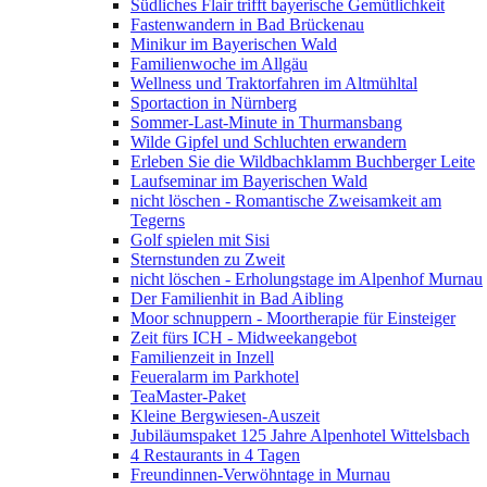
Südliches Flair trifft bayerische Gemütlichkeit
Fastenwandern in Bad Brückenau
Minikur im Bayerischen Wald
Familienwoche im Allgäu
Wellness und Traktorfahren im Altmühltal
Sportaction in Nürnberg
Sommer-Last-Minute in Thurmansbang
Wilde Gipfel und Schluchten erwandern
Erleben Sie die Wildbachklamm Buchberger Leite
Laufseminar im Bayerischen Wald
nicht löschen - Romantische Zweisamkeit am
Tegerns
Golf spielen mit Sisi
Sternstunden zu Zweit
nicht löschen - Erholungstage im Alpenhof Murnau
Der Familienhit in Bad Aibling
Moor schnuppern - Moortherapie für Einsteiger
Zeit fürs ICH - Midweekangebot
Familienzeit in Inzell
Feueralarm im Parkhotel
TeaMaster-Paket
Kleine Bergwiesen-Auszeit
Jubiläumspaket 125 Jahre Alpenhotel Wittelsbach
4 Restaurants in 4 Tagen
Freundinnen-Verwöhntage in Murnau