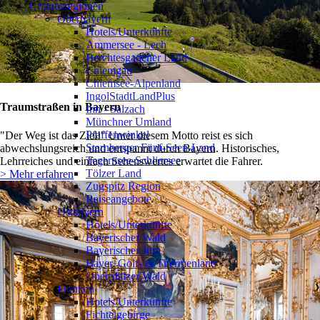
Urlaubsregionen
Oberbayern
❯
Hotels/Unterkünfte
Ammersee - Lech
Berchtesgadener Land
Chiemgau
Chiemsee-Alpenland
IngolStadtLandPlus
Traumstraßen in Bayern
Inn - Salzach
Münchner Umland
Pfaffenwinkel
"Der Weg ist das Ziel!" Unter diesem Motto reist es sich
Starnberger Fünf-Seen-Land
abwechslungsreich und entspannt durch Bayern. Historisches,
Tegernsee-Schliersee
Lehrreiches und einfach Sehenswertes erwartet die Fahrer.
Tölzer Land
> Mehr erfahren
Zugspitz Region
Reiseangebote
Ostbayern
❯
Hotels/Unterkünfte
Bayerischer Wald
Bayerischer Jura
Bayer. Golf- & Thermenland
Oberpfälzer Wald
Franken
❯
Hotels/Unterkünfte
Fichtelgebirge