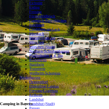
Eichstätt
Erding
Freising
Fürstenfeldbruck
Garmisch-Partenkirchen
Ingolstadt
Landsberg am Lech
Miesbach
Mühldorf am Inn
München
München (Stadt)
Neuburg-Schrobenhausen
Pfaffenhofen a. d. Ilm
Rosenheim
Starnberg
Traunstein
Weilheim-Schongau
Niederbayern
❯
Deggendorf
Dingolfing-Landau
Freyung-Grafenau
Kelheim
Landshut
Landshut (Stadt)
Camping in Bayern
Passau