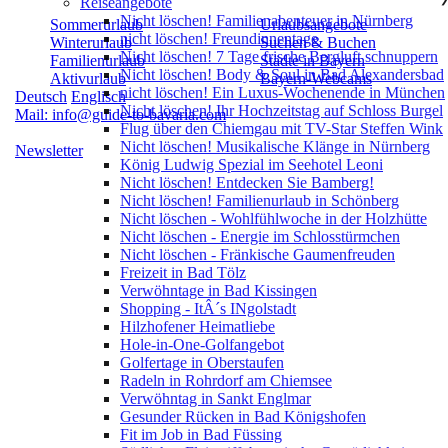
Reiseangebote
Nicht löschen! Familienabenteuer in Nürnberg
Sommerurlaub
Urlaubsangebote
nicht löschen! Freundinnentage
Winterurlaub
Suchen & Buchen
Nicht löschen! 7 Tage frische Bergluft schnuppern
Familienurlaub
Städte in Bayern
Nicht löschen! Body & Soul in Bad Alexandersbad
Aktivurlaub
Bayern-Webcams
nicht löschen! Ein Luxus-Wochenende in München
Deutsch
Englisch
Nicht löschen! Ihr Hochzeitstag auf Schloss Burgel
Mail: info@guide-to-bavaria.com
Flug über den Chiemgau mit TV-Star Steffen Wink
Nicht löschen! Musikalische Klänge in Nürnberg
Newsletter
König Ludwig Spezial im Seehotel Leoni
Nicht löschen! Entdecken Sie Bamberg!
Nicht löschen! Familienurlaub in Schönberg
Nicht löschen - Wohlfühlwoche in der Holzhütte
Nicht löschen - Energie im Schlosstürmchen
Nicht löschen - Fränkische Gaumenfreuden
Freizeit in Bad Tölz
Verwöhntage in Bad Kissingen
Shopping - ItÂ´s INgolstadt
Hilzhofener Heimatliebe
Hole-in-One-Golfangebot
Golfertage in Oberstaufen
Radeln in Rohrdorf am Chiemsee
Verwöhntag in Sankt Englmar
Gesunder Rücken in Bad Königshofen
Fit im Job in Bad Füssing