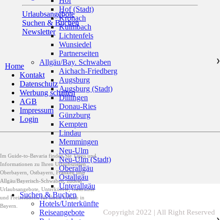
Hof
Hof (Stadt)
Urlaubsangebote
Kronach
Suchen & Buchen
Kulmbach
Newsletter
Lichtenfels
Wunsiedel
Partnerseiten
Allgäu/Bay. Schwaben
❯
Home
Aichach-Friedberg
Kontakt
Augsburg
Datenschutz
Augsburg (Stadt)
Werbung schalten
Dillingen
AGB
Donau-Ries
Impressum
Günzburg
Login
Kempten
Lindau
Memmingen
Neu-Ulm
Im Guide-to-Bavaria finden Sie Tipps und
Neu-Ulm (Stadt)
Informationen zu Ihren Urlaubszielen
Oberallgäu
Oberbayern, Ostbayern, Franken und
Ostallgäu
Allgäu/Bayerisch-Schwaben, zudem
Unterallgäu
Urlaubsangebote, Unterkünfte, Gastromie
Suchen & Buchen
und Freizeitideen für Ihren Urlaub in
Hotels/Unterkünfte
Bayern.
Copyright 2022 | All Right Reserved
Reiseangebote
❯