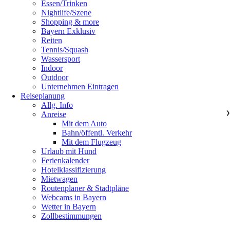
Essen/Trinken
Nightlife/Szene
Shopping & more
Bayern Exklusiv
Reiten
Tennis/Squash
Wassersport
Indoor
Outdoor
Unternehmen Eintragen
Reiseplanung
Allg. Info
Anreise
❯
Mit dem Auto
Bahn/öffentl. Verkehr
Mit dem Flugzeug
Urlaub mit Hund
Ferienkalender
Hotelklassifizierung
Mietwagen
Routenplaner & Stadtpläne
Webcams in Bayern
Wetter in Bayern
Zollbestimmungen