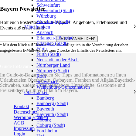
Schweinfurt
Bayern Newsletter
Schweinfurt (Stadt)
Würzburg
Würzburg (Stadt)
Holt euch kostenlos aktuelle Tipps zu Angeboten, Erlebnissen und
Mittelfranken
❯
Events aus erster Hand!
Ansbach
Erlangen-Höchstadt
Erlangen (Stadt)
* Mit dem Klick auf "Jetzt Anmelden" willige ich in die Verarbeitung der oben
Fürth
angegebenen E-Mail-Adresse zum Zwecke des Erhalts des Newsletters ein.
Fürth (Stadt)
Neustadt an der Aisch
Nürnberger Land
GuideToBavaria
Nürnberg (Stadt)
Im Guide-to-Bavaria finden Sie Tipps und Informationen zu Ihren
Roth
Urlaubszielen Oberbayern, Ostbayern, Franken und Allgäu/Bayerisch-
Schwabach
Schwaben, zudem Urlaubsangebote, Unterkünfte, Gastromie und
Weißenburg-Gunzenhausen
Freizeitideen für Ihren Urlaub in Bayern.
Oberfranken
❯
Bamberg
Bamberg (Stadt)
Kontakt
Bayreuth
Datenschutz
Bayreuth (Stadt)
Werbung schalten
Coburg
AGB
Coburg (Stadt)
Impressum
Forchheim
Login