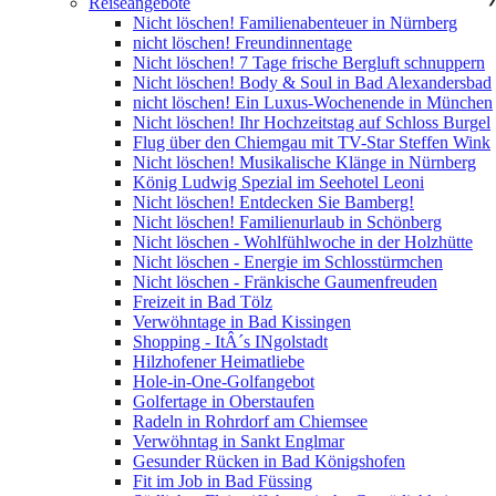
Reiseangebote
Nicht löschen! Familienabenteuer in Nürnberg
nicht löschen! Freundinnentage
Nicht löschen! 7 Tage frische Bergluft schnuppern
Nicht löschen! Body & Soul in Bad Alexandersbad
nicht löschen! Ein Luxus-Wochenende in München
Nicht löschen! Ihr Hochzeitstag auf Schloss Burgel
Flug über den Chiemgau mit TV-Star Steffen Wink
Nicht löschen! Musikalische Klänge in Nürnberg
König Ludwig Spezial im Seehotel Leoni
Nicht löschen! Entdecken Sie Bamberg!
Nicht löschen! Familienurlaub in Schönberg
Nicht löschen - Wohlfühlwoche in der Holzhütte
Nicht löschen - Energie im Schlosstürmchen
Nicht löschen - Fränkische Gaumenfreuden
Freizeit in Bad Tölz
Verwöhntage in Bad Kissingen
Shopping - ItÂ´s INgolstadt
Hilzhofener Heimatliebe
Hole-in-One-Golfangebot
Golfertage in Oberstaufen
Radeln in Rohrdorf am Chiemsee
Verwöhntag in Sankt Englmar
Gesunder Rücken in Bad Königshofen
Fit im Job in Bad Füssing