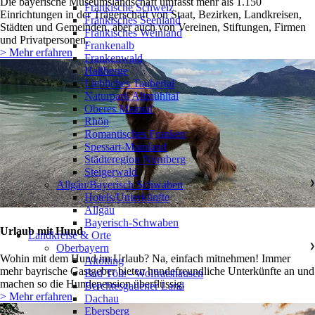
Die bayerische Museumslandschaft umfasst mehr als 1.150
Fränkische Schweiz
Einrichtungen in der Trägerschaft von Staat, Bezirken, Landkreisen,
Fränkisches Seenland
Städten und Gemeinden, aber auch von Vereinen, Stiftungen, Firmen
Fränkisches Weinland
und Privatpersonen.
Frankenalb
> Mehr erfahren
Frankenwald
Haßberge
Liebliches Taubertal
Naturpark Altmühltal
Oberes Maintal
Rhön
Romantisches Franken
Spessart-Mainland
Städteregion Nürnberg
Steigerwald
Allgäu/Bayerisch Schwaben
❯
Hotels/Unterkünfte
Allgäu
Bayerisch-Schwaben
Urlaub mit Hund
Landkreise & Orte
Oberbayern
❯
Wohin mit dem Hund im Urlaub? Na, einfach mitnehmen! Immer
Altötting
mehr bayrische Gastgeber bieten hundefreundliche Unterkünfte an und
Bad Tölz - Wolfratshausen
machen so die Hundepension überflüssig.
Berchtesgadener Land
> Mehr erfahren
Dachau
Ebersberg