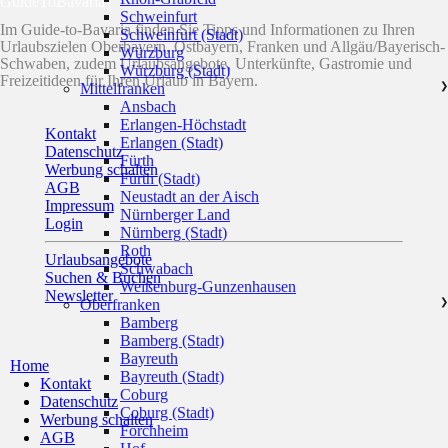
GuideToBavaria
Schweinfurt
Im Guide-to-Bavaria finden Sie Tipps und Informationen zu Ihren
Schweinfurt (Stadt)
Urlaubszielen Oberbayern, Ostbayern, Franken und Allgäu/Bayerisch-
Würzburg
Schwaben, zudem Urlaubsangebote, Unterkünfte, Gastromie und
Würzburg (Stadt)
Freizeitideen für Ihren Urlaub in Bayern.
Mittelfranken
❯
Ansbach
Erlangen-Höchstadt
Kontakt
Erlangen (Stadt)
Datenschutz
Fürth
Werbung schalten
Fürth (Stadt)
AGB
Neustadt an der Aisch
Impressum
Nürnberger Land
Login
Nürnberg (Stadt)
Roth
Urlaubsangebote
Schwabach
Suchen & Buchen
Weißenburg-Gunzenhausen
Newsletter
Oberfranken
❯
Bamberg
Bamberg (Stadt)
Bayreuth
Home
Bayreuth (Stadt)
Kontakt
Coburg
Datenschutz
Coburg (Stadt)
Werbung schalten
Forchheim
AGB