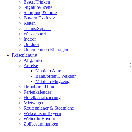
Essen/Trinken
Nightlife/Szene
Shopping & more
Bayern Exklusiv
Reiten
Tennis/Squash
Wassersport
Indoor
Outdoor
Unternehmen Eintragen
Reiseplanung
Allg. Info
Anreise
❯
Mit dem Auto
Bahn/öffentl. Verkehr
Mit dem Flugzeug
Urlaub mit Hund
Ferienkalender
Hotelklassifizierung
Mietwagen
Routenplaner & Stadtpläne
Webcams in Bayern
Wetter in Bayern
Zollbestimmungen