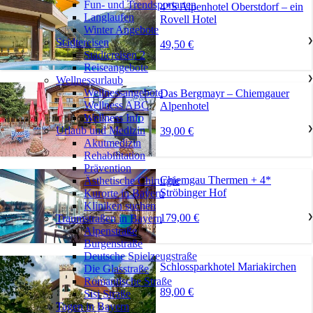
Fun- und Trendsportarten
4*S Alpenhotel Oberstdorf – ein
Langlaufen
Rovell Hotel
Winter Angebote
Städtereisen
❯
49,50 €
Städtereisen 2
Reiseangebote
Wellnessurlaub
❯
Wellnessangebote
Das Bergmayr – Chiemgauer
Wellness ABC
Alpenhotel
Wellness Info
Urlaub und Medizin
❯
39,00 €
Akutmedizin
Rehabilitation
Prävention
Chiemgau Thermen + 4*
Ästhetische Chirurgie
Ströbinger Hof
Kurorte in Bayern
Kliniken suchen
179,00 €
Traumstraßen in Bayern
❯
Alpenstraße
Burgenstraße
Deutsche Spielzeugstraße
Schlossparkhotel Mariakirchen
Die Glasstraße
Romantische Straße
89,00 €
Sisi Straße
Tagen in Bayern