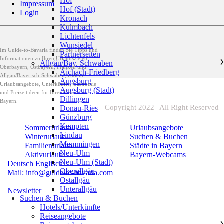
Hof
Impressum
Hof (Stadt)
Login
Kronach
Kulmbach
Lichtenfels
Wunsiedel
Im Guide-to-Bavaria finden Sie Tipps und
Partnerseiten
Informationen zu Ihren Urlaubszielen
Allgäu/Bay. Schwaben
❯
Oberbayern, Ostbayern, Franken und
Aichach-Friedberg
Allgäu/Bayerisch-Schwaben, zudem
Augsburg
Urlaubsangebote, Unterkünfte, Gastromie
Augsburg (Stadt)
und Freizeitideen für Ihren Urlaub in
Dillingen
Bayern.
Copyright 2022 | All Right Reserved
Donau-Ries
Günzburg
Kempten
Sommerurlaub
Urlaubsangebote
Lindau
Winterurlaub
Suchen & Buchen
Memmingen
Familienurlaub
Städte in Bayern
Neu-Ulm
Aktivurlaub
Bayern-Webcams
Neu-Ulm (Stadt)
Deutsch
Englisch
Oberallgäu
Mail: info@guide-to-bavaria.com
Ostallgäu
Unterallgäu
Newsletter
Suchen & Buchen
Hotels/Unterkünfte
Reiseangebote
❯