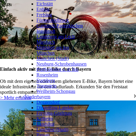
Eichstätt
Erding
Freising
Fürstenfeldbruck
Garmisch-Partenkirchen
Ingolstadt
Landsberg am Lech
Miesbach
Mühldorf am Inn
München
München (Stadt)
Neuburg-Schrobenhausen
Einfach aktiv mit dem E-Bike durch Bayern
Pfaffenhofen a. d. Ilm
Rosenheim
Starnberg
Ob mit dem eigenen oder einem gliehenen E-Bike, Bayern bietet eine
Traunstein
ideale Infrastruktur für den Radlurlaub. Erkunden Sie den Freistaat
Weilheim-Schongau
sportlich entspannt!
Niederbayern
❯
> Mehr erfahren
Deggendorf
Dingolfing-Landau
Freyung-Grafenau
Kelheim
Landshut
Landshut (Stadt)
Passau