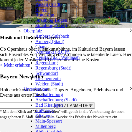
Passau (Stadt)
Regen
Rottal-Inn
Straubing-Bogen
Straubing (Stadt)
Oberpfalz
❯
Amberg-Sulzbach
Musik und Theater in Bayern
Amberg (Stadt)
Cham
Ob Opernhaus oder Kleinkunstbühne, im Kulturland Bayern lassen
Neumarkt i.d.OPf.
sich Ensembles von Weltrang ebenso finden wie talentierte Laien. Hier
Neustadt a.d. Waldnaab
kommt jeder Musik- und Theaterfan auf seine Kosten.
Regensburg
> Mehr erfahren
Regensburg (Stadt)
Schwandorf
Bayern Newsletter
Tirschenreuth
Weiden (Stadt)
Unterfranken
❯
Holt euch kostenlos aktuelle Tipps zu Angeboten, Erlebnissen und
Aschaffenburg
Events aus erster Hand!
Aschaffenburg (Stadt)
Bad Kissingen
Haßberge
* Mit dem Klick auf "Jetzt Anmelden" willige ich in die Verarbeitung der oben
Kitzingen
angegebenen E-Mail-Adresse zum Zwecke des Erhalts des Newsletters ein.
Main-Spessart
Miltenberg
Rhön-Grabfeld