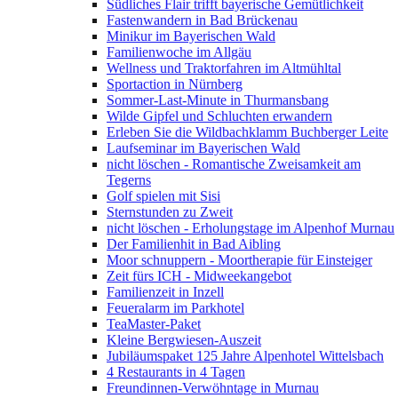
Südliches Flair trifft bayerische Gemütlichkeit
Fastenwandern in Bad Brückenau
Minikur im Bayerischen Wald
Familienwoche im Allgäu
Wellness und Traktorfahren im Altmühltal
Sportaction in Nürnberg
Sommer-Last-Minute in Thurmansbang
Wilde Gipfel und Schluchten erwandern
Erleben Sie die Wildbachklamm Buchberger Leite
Laufseminar im Bayerischen Wald
nicht löschen - Romantische Zweisamkeit am
Tegerns
Golf spielen mit Sisi
Sternstunden zu Zweit
nicht löschen - Erholungstage im Alpenhof Murnau
Der Familienhit in Bad Aibling
Moor schnuppern - Moortherapie für Einsteiger
Zeit fürs ICH - Midweekangebot
Familienzeit in Inzell
Feueralarm im Parkhotel
TeaMaster-Paket
Kleine Bergwiesen-Auszeit
Jubiläumspaket 125 Jahre Alpenhotel Wittelsbach
4 Restaurants in 4 Tagen
Freundinnen-Verwöhntage in Murnau