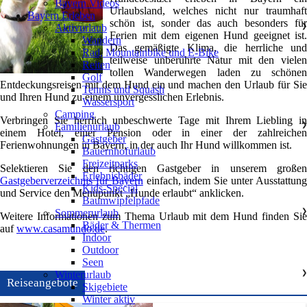
Bayern Videos
Urlaubsland, welches nicht nur traumhaft
Bayern Erleben
schön ist, sonder das auch besonders für
Aktivurlaub
❯
Ferien mit dem eigenen Hund geeignet ist.
Wandern
Das gemäßigte Klima, die herrliche und
Rad, Mountainbike und E-Bike
teilweise unberührte Natur mit den vielen
Reiten
tollen Wanderwegen laden zu schönen
Golf
Entdeckungsreisen mit dem Hund ein und machen den Urlaub für Sie
Tennis und Squash
und Ihren Hund zu einem unvergesslichen Erlebnis.
Wassersport
Camping
Verbringen Sie herrlich unbeschwerte Tage mit Ihrem Liebling in
Familienurlaub
❯
einem Hotel, einer Pension oder in einer der zahlreichen
Gastgeber
Ferienwohnungen in Bayern, in der auch Ihr Hund willkommen ist.
Bauernhofurlaub
Freizeitparks
Selektieren Sie den richtigen Gastgeber in unserem großen
Erlebnisbäder
Gastgeberverzeichnis für Bayern
einfach, indem Sie unter Ausstattun
Kids-Special
und Service den Menüpunkt „Hunde erlaubt“ anklicken.
Baumwipfelpfade
Sommerurlaub
❯
Weitere Informationen zum Thema Urlaub mit dem Hund finden Sie
Bäder & Thermen
auf
www.casamundo.de
.
Indoor
Outdoor
Seen
Winterurlaub
❯
Reiseangebote
Skigebiete
Winter aktiv