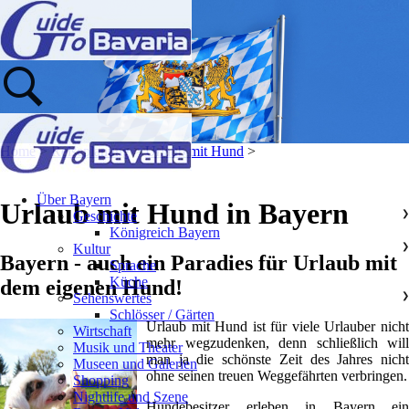
Home
>
Reiseplanung
>
Urlaub mit Hund
>
Über Bayern
Urlaub mit Hund in Bayern
Geschichte
❯
Königreich Bayern
Kultur
❯
Bayern - auch ein Paradies für Urlaub mit
Sprache
Küche
dem eigenen Hund!
Sehenswertes
❯
Schlösser / Gärten
Urlaub mit Hund ist für viele Urlauber nicht
Wirtschaft
mehr wegzudenken, denn schließlich will
Musik und Theater
man ja die schönste Zeit des Jahres nicht
Museen und Galerien
ohne seinen treuen Weggefährten verbringen.
Shopping
Nightlife und Szene
Hundebesitzer erleben in Bayern ein