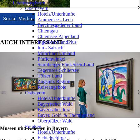
Urlaubsregionen
Oberbayern
❯
Hotels/Unterkünfte
Social Media
Ammersee - Lech
Berchtesgadener Land
Chiemgau
Chiemsee-Alpenland
AUCH INTERESSANT:
IngolStadtLandPlus
Inn - Salzach
Münchner Umland
Pfaffenwinkel
Starnberger Fünf-Seen-Land
Tegernsee-Schliersee
Tölzer Land
Zugspitz Region
Reiseangebote
Ostbayern
❯
Hotels/Unterkünfte
Bayerischer Wald
Bayerischer Jura
Bayer. Golf- & Thermenland
Oberpfälzer Wald
Franken
❯
Museen und Galerien in Bayern
Hotels/Unterkünfte
Fichtelgebirge