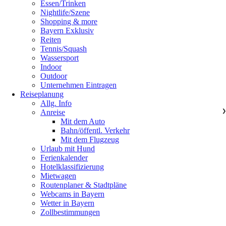
Essen/Trinken
Nightlife/Szene
Shopping & more
Bayern Exklusiv
Reiten
Tennis/Squash
Wassersport
Indoor
Outdoor
Unternehmen Eintragen
Reiseplanung
Allg. Info
Anreise
❯
Mit dem Auto
Bahn/öffentl. Verkehr
Mit dem Flugzeug
Urlaub mit Hund
Ferienkalender
Hotelklassifizierung
Mietwagen
Routenplaner & Stadtpläne
Webcams in Bayern
Wetter in Bayern
Zollbestimmungen