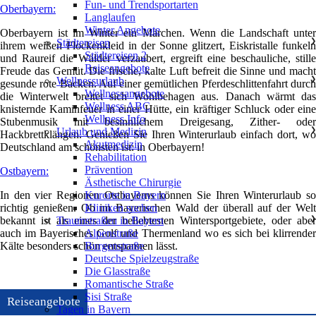
Fun- und Trendsportarten
Oberbayern:
Langlaufen
Winter Angebote
Oberbayern ist im Winter ein Märchen. Wenn die Landschaft unter
Städtereisen
❯
ihrem weißen Flockenkleid in der Sonne glitzert, Eiskristalle funkeln
Städtereisen 2
und Raureif die Wälder verzaubert, ergreift eine beschauliche, stille
Reiseangebote
Freude das Gemüt. Die frische, kalte Luft befreit die Sinne und macht
Wellnessurlaub
❯
gesunde rote Backen. Auf einer gemütlichen Pferdeschlittenfahrt durch
Wellnessangebote
die Winterwelt breitet sich Wohlbehagen aus. Danach wärmt das
Wellness ABC
knisternde Kaminfeuer in einer Hütte, ein kräftiger Schluck oder eine
Wellness Info
Stubenmusik mit besinnlichem Dreigesang, Zither- oder
Urlaub und Medizin
❯
Hackbrettklängen. Genießen Sie Ihren Winterurlaub einfach dort, wo
Akutmedizin
Deutschland am schönsten ist: in Oberbayern!
Rehabilitation
Prävention
Ostbayern:
Ästhetische Chirurgie
In den vier Regionen Ostbayerns können Sie Ihren Winterurlaub so
Kurorte in Bayern
richtig genießen. Ob im Bayerischen Wald der überall auf der Welt
Kliniken suchen
bekannt ist als eines der beliebtesten Wintersportgebiete, oder aber
Traumstraßen in Bayern
❯
auch im Bayerisches Golf und Thermenland wo es sich bei klirrender
Alpenstraße
Kälte besonders schön entspannen lässt.
Burgenstraße
Deutsche Spielzeugstraße
Die Glasstraße
Romantische Straße
Sisi Straße
Reiseangebote
Tagen in Bayern