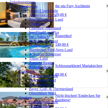
Urlaubsregionen
the niu Fury Aschheim
Oberbayern
❯
Hotels/Unterkünfte
29,00 €
Ammersee - Lech
Berchtesgadener Land
Chiemgau
Chiemsee-Alpenland
IngolStadtLandPlus
Rupertihof
Inn - Salzach
Münchner Umland
149,00 €
Pfaffenwinkel
Starnberger Fünf-Seen-Land
Tegernsee-Schliersee
Tölzer Land
Zugspitz Region
Schlossparkhotel Mariakirchen
Reiseangebote
Ostbayern
❯
89,00 €
Hotels/Unterkünfte
Bayerischer Wald
Bayerischer Jura
Bayer. Golf- & Thermenland
Oberpfälzer Wald
Nicht löschen! Entdecken Sie
Franken
❯
Bamberg!
Hotels/Unterkünfte
Fichtelgebirge