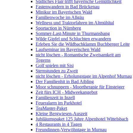
Südliches Flair trifft bayerische Gemütlichkeit
Fastenwandern in Bad Brückenau
Minikur im Bayerischen Wald
Familienwoche im Allgäu
Wellness und Traktorfahren im Altmühltal
Sportaction in Nürnberg
Sommer-Last-Minute in Thurmansbang
Wilde Gipfel und Schluchten erwandern
Erleben Sie die Wildbachklamm Buchberger Leite
Laufseminar im Bayerischen Wald
nicht löschen - Romantische Zweisamkeit am
Tegerns
Golf spielen mit Sisi
Sternstunden zu Zweit
nicht löschen - Erholungstage im Alpenhof Murnau
Der Familienhit in Bad Aibling
Moor schnuppern - Moortherapie für Einsteiger
Zeit fürs ICH - Midweekangebot
Familienzeit in Inzell
Feueralarm im Parkhotel
TeaMaster-Paket
Kleine Bergwiesen-Auszeit
Jubiläumspaket 125 Jahre Alpenhotel Wittelsbach
4 Restaurants in 4 Tagen
Freundinnen-Verwöhntage in Murnau