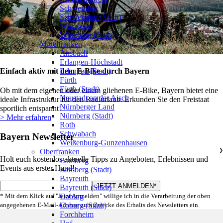
Schweinfurt
Schweinfurt (Stadt)
Würzburg
Würzburg (Stadt)
Mittelfranken
❯
Ansbach
Erlangen-Höchstadt
Einfach aktiv mit dem E-Bike durch Bayern
Erlangen (Stadt)
Fürth
Fürth (Stadt)
Ob mit dem eigenen oder einem gliehenen E-Bike, Bayern bietet eine
Neustadt an der Aisch
ideale Infrastruktur für den Radlurlaub. Erkunden Sie den Freistaat
Nürnberger Land
sportlich entspannt!
Nürnberg (Stadt)
> Mehr erfahren
Roth
Schwabach
Bayern Newsletter
Weißenburg-Gunzenhausen
Oberfranken
❯
Holt euch kostenlos aktuelle Tipps zu Angeboten, Erlebnissen und
Bamberg
Events aus erster Hand!
Bamberg (Stadt)
Bayreuth
Bayreuth (Stadt)
* Mit dem Klick auf "Jetzt Anmelden" willige ich in die Verarbeitung der oben
Coburg
angegebenen E-Mail-Adresse zum Zwecke des Erhalts des Newsletters ein.
Coburg (Stadt)
Forchheim