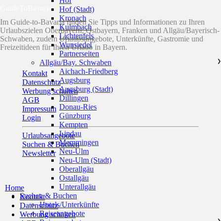
Hof
GuideToBavaria
Hof (Stadt)
Kronach
Im Guide-to-Bavaria finden Sie Tipps und Informationen zu Ihren
Kulmbach
Urlaubszielen Oberbayern, Ostbayern, Franken und Allgäu/Bayerisch-
Lichtenfels
Schwaben, zudem Urlaubsangebote, Unterkünfte, Gastromie und
Wunsiedel
Freizeitideen für Ihren Urlaub in Bayern.
Partnerseiten
Allgäu/Bay. Schwaben
❯
Aichach-Friedberg
Kontakt
Augsburg
Datenschutz
Augsburg (Stadt)
Werbung schalten
Dillingen
AGB
Donau-Ries
Impressum
Günzburg
Login
Kempten
Lindau
Urlaubsangebote
Memmingen
Suchen & Buchen
Neu-Ulm
Newsletter
Neu-Ulm (Stadt)
Oberallgäu
Ostallgäu
Unterallgäu
Home
Suchen & Buchen
Kontakt
Hotels/Unterkünfte
Datenschutz
Reiseangebote
Werbung schalten
❯