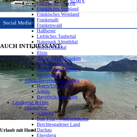
92.00 €
Fränkische Schweiz
Fränkisches Seenland
Fränkisches Weinland
Frankenalb
Social Media
Frankenwald
Haßberge
Liebliches Taubertal
Naturpark Altmühltal
AUCH INTERESSANT:
Oberes Maintal
Rhön
Romantisches Franken
Spessart-Mainland
Städteregion Nürnberg
Steigerwald
Allgäu/Bayerisch Schwaben
❯
Hotels/Unterkünfte
Allgäu
Bayerisch-Schwaben
Landkreise & Orte
Oberbayern
❯
Altötting
Bad Tölz - Wolfratshausen
Berchtesgadener Land
Dachau
Urlaub mit Hund
Ebersberg