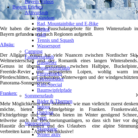
Bayern Videos
Bayern Erleben
Aktivurlaub
❯
Wandern
Rad, Mountainbike und E-Bike
Wir haben die besten Pauschalangebote für Ihren Winterurlaub in
Reiten
Bayern gefunden und nach Regionen aufgeteilt.
Golf
Tennis und Squash
Allgäu:
Wassersport
Camping
Der Allgäuer Winter hat viele Nuancen zwischen Nordischer Ski-
Familienurlaub
❯
Weltmeisterschaft und der Romantik eines langen Winterabends.
Gastgeber
Genuss ist überall, grenzenlos zwischen Halfpipe, Buckelpiste,
Bauernhofurlaub
Freeride-Revier und präparierten Loipen, wohlig warm im
Freizeitparks
Pferdeschlitten, auf gebahnten Winterwegen und der windgeschützten
Erlebnisbäder
Panorama-Sonnenterrasse.
Kids-Special
Baumwipfelpfade
Franken:
Sommerurlaub
❯
Bäder & Thermen
Mehr Möglichkeiten zum Skifahren, wie man vielleicht zuerst denken
Indoor
möchte, bieten die Mittelgebirge in Franken. Frankenwald,
Outdoor
Fichtelgebirge und die Rhön bieten im Winter genügend Schnee,
Seen
teilweise auch mit Beschneiungsanlagen, so dass sich hier vor der
Winterurlaub
❯
Haustür des Franken und des Urlaubers eine alpine Stimmung
Skigebiete
verbreiten kann - Après Ski inklusive!
Winter aktiv