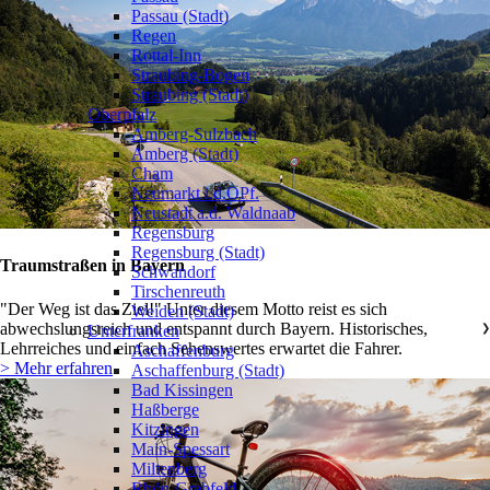
Passau (Stadt)
Regen
Rottal-Inn
Straubing-Bogen
Straubing (Stadt)
Oberpfalz
❯
Amberg-Sulzbach
Amberg (Stadt)
Cham
Neumarkt i.d.OPf.
Neustadt a.d. Waldnaab
Regensburg
Regensburg (Stadt)
Traumstraßen in Bayern
Schwandorf
Tirschenreuth
"Der Weg ist das Ziel!" Unter diesem Motto reist es sich
Weiden (Stadt)
abwechslungsreich und entspannt durch Bayern. Historisches,
Unterfranken
❯
Lehrreiches und einfach Sehenswertes erwartet die Fahrer.
Aschaffenburg
> Mehr erfahren
Aschaffenburg (Stadt)
Bad Kissingen
Haßberge
Kitzingen
Main-Spessart
Miltenberg
Rhön-Grabfeld