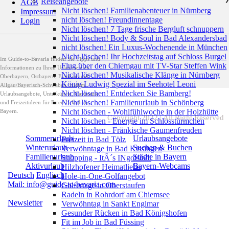
Reiseangebote
AGB
Nicht löschen! Familienabenteuer in Nürnberg
Impressum
nicht löschen! Freundinnentage
Login
Nicht löschen! 7 Tage frische Bergluft schnuppern
Nicht löschen! Body & Soul in Bad Alexandersbad
nicht löschen! Ein Luxus-Wochenende in München
Nicht löschen! Ihr Hochzeitstag auf Schloss Burgel
Im Guide-to-Bavaria finden Sie Tipps und
Flug über den Chiemgau mit TV-Star Steffen Wink
Informationen zu Ihren Urlaubszielen
Nicht löschen! Musikalische Klänge in Nürnberg
Oberbayern, Ostbayern, Franken und
König Ludwig Spezial im Seehotel Leoni
Allgäu/Bayerisch-Schwaben, zudem
Nicht löschen! Entdecken Sie Bamberg!
Urlaubsangebote, Unterkünfte, Gastromie
Nicht löschen! Familienurlaub in Schönberg
und Freizeitideen für Ihren Urlaub in
Nicht löschen - Wohlfühlwoche in der Holzhütte
Bayern.
Copyright 2022 | All Right Reserved
Nicht löschen - Energie im Schlosstürmchen
Nicht löschen - Fränkische Gaumenfreuden
Sommerurlaub
Urlaubsangebote
Freizeit in Bad Tölz
Winterurlaub
Suchen & Buchen
Verwöhntage in Bad Kissingen
Familienurlaub
Städte in Bayern
Shopping - ItÂ´s INgolstadt
Aktivurlaub
Bayern-Webcams
Hilzhofener Heimatliebe
Deutsch
Englisch
Hole-in-One-Golfangebot
Mail: info@guide-to-bavaria.com
Golfertage in Oberstaufen
Radeln in Rohrdorf am Chiemsee
Newsletter
Verwöhntag in Sankt Englmar
Gesunder Rücken in Bad Königshofen
Fit im Job in Bad Füssing