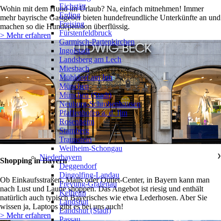
Eichstätt
Wohin mit dem Hund im Urlaub? Na, einfach mitnehmen! Immer
Erding
mehr bayrische Gastgeber bieten hundefreundliche Unterkünfte an und
Freising
machen so die Hundepension überflüssig.
Fürstenfeldbruck
> Mehr erfahren
Garmisch-Partenkirchen
Ingolstadt
Landsberg am Lech
Miesbach
Mühldorf am Inn
München
München (Stadt)
Neuburg-Schrobenhausen
Pfaffenhofen a. d. Ilm
Rosenheim
Starnberg
Traunstein
Weilheim-Schongau
Niederbayern
❯
Shopping in Bayern
Deggendorf
Dingolfing-Landau
Ob Einkaufsstraßen, Malls oder Outlet-Center, in Bayern kann man
Freyung-Grafenau
nach Lust und Laune shoppen. Das Angebot ist riesig und enthält
Kelheim
natürlich auch typisch Bayerisches wie etwa Lederhosen. Aber Sie
Landshut
wissen ja, Laptops gibt es bei uns auch!
Landshut (Stadt)
> Mehr erfahren
Passau