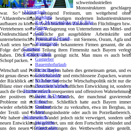
Bayern Videos
schwerindustriellen
Bayern Erleben
Monostrukturen geschlagen
Aktivurlaub
❯
war. So bestand genügend Freiraum, um weitgehend ohne
Wandern
"Altlastenbewältigung" die heutigen modernen Industriestrukturen
Rad, Mountainbike und E-Bike
aufbauen zu können. Auch brachte der Zustrom von Flüchtlingen bzw.
Reiten
Vertriebenen sowie die Verlagerung von Unternehmen aus Mittel- und
Golf
Ostdeutschland zusätzliche gut ausgebildete Arbeitskräfte und
Tennis und Squash
unternehmerisches Potential ins Land – mit Siemens, Osram, Agfa und
Wassersport
Audi seien hier nur einige der bekannteren Firmen genannt, die als
Camping
Folge der deutschen Teilung ihren Firmensitz nach Bayern verlegt
Familienurlaub
❯
haben. Doch Glück allein genügt nicht. Man muss es auch beim
Gastgeber
Schopf packen.
Bauernhofurlaub
Freizeitparks
Wirtschaft und Politik in Bayern haben dies gemeinsam getan, und es
Erlebnisbäder
ist genau dieses vorausschauende und entschlossene Zupacken, warum
Kids-Special
der Rückblick auf 50 Jahre bayerische Wirtschaftspolitik nicht nur die
Baumwipfelpfade
Bilanz einer eindrucksvollen wirtschaftlichen Entwicklung ist, sondern
Sommerurlaub
❯
auch die Geschichte einer konsequenten und offensiven Wahrnehmung
Bäder & Thermen
der positiven Chancen des Wandels, der manchmal gravierende
Indoor
Probleme mit sich brachte. Schließlich hatte auch Bayern immer
Outdoor
wieder erhebliche Strukturbrüche zu verkraften, etwa im Bergbau, in
Seen
der Textil- und Bekleidungsindustrie oder auch im Porzellanbereich.
Winterurlaub
❯
Wir haben uns diesem Wandel jedoch nicht verweigert, sondern uns
Skigebiete
neuen Entwicklungen geöffnet, uns mit dem Fortschritt verbündet und
Winter aktiv
uns den neuen Herausforderungen des Wettbewerbs aktiv gestellt.