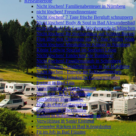
Reiseangebote
Nicht löschen! Familienabenteuer in Nürnberg
nicht löschen! Freundinnentage
Nicht löschen! 7 Tage frische Bergluft schnuppern
Nicht löschen! Body & Soul in Bad Alexandersbad
nicht löschen! Ein Luxus-Wochenende in München
Nicht löschen! Ihr Hochzeitstag auf Schloss Burgel
Flug über den Chiemgau mit TV-Star Steffen Wink
Nicht löschen! Musikalische Klänge in Nürnberg
König Ludwig Spezial im Seehotel Leoni
Nicht löschen! Entdecken Sie Bamberg!
Nicht löschen! Familienurlaub in Schönberg
Nicht löschen - Wohlfühlwoche in der Holzhütte
Nicht löschen - Energie im Schlosstürmchen
Nicht löschen - Fränkische Gaumenfreuden
Freizeit in Bad Tölz
Verwöhntage in Bad Kissingen
Shopping - ItÂ´s INgolstadt
Hilzhofener Heimatliebe
Hole-in-One-Golfangebot
Golfertage in Oberstaufen
Radeln in Rohrdorf am Chiemsee
Verwöhntag in Sankt Englmar
Gesunder Rücken in Bad Königshofen
Fit im Job in Bad Füssing