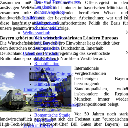
Fun- und Trendsportarten
Zusammen mit dem unternehmerischen Offensivgeist in den
Langlaufen
ansässigen Weltfirmen, aber nicht minder im bayerischen Mittelstand,
Winter Angebote
zusammen mit dem hervorragenden beruflichen Wissen und
Städtereisen
❯
handwerklichen Können der bayerischen Arbeitnehmer, war und ist
Städtereisen 2
diese langfristig angelegte, zukunftsorientierte Politik die Basis für
Reiseangebote
unsere gesamtwirtschaftlichen Erfolge.
Wellnessurlaub
❯
Bayern gehört zu den wirtschaftsstärksten Ländern Europas
Wellnessangebote
Die Wirtschaftsleistung Bayerns pro Einwohner liegt deutlich über
Wellness ABC
dem deutschen und europäischen Durchschnitt. Innerhalb
Wellness Info
Deutschlands weist der Feristatt regelmäßig das zweithöchste
Urlaub und Medizin
❯
Bruttoinlandsprodukt (BIP) nach Nordrhein-Westfalen auf.
Akutmedizin
Rehabilitation
Internationale
Prävention
Vergleichsstudien
Ästhetische Chirurgie
bescheinigen Bayern
Kurorte in Bayern
hervorragende
Kliniken suchen
Standortqualitäten, wobei
Traumstraßen in Bayern
❯
insbesondere die Region
Alpenstraße
München immer wieder
Burgenstraße
Spitzenpositionen belegt.
Deutsche Spielzeugstraße
Die Glasstraße
Vor 50 Jahren noch stark
Romantische Straße
landwirtschaftlich geprägt, hat sich der Freistaat zum "europäischen
Sisi Straße
High-Tech-Mekka" (Microsoft-Chef Bill Gates über Bayern), zu
Tagen in Bayern