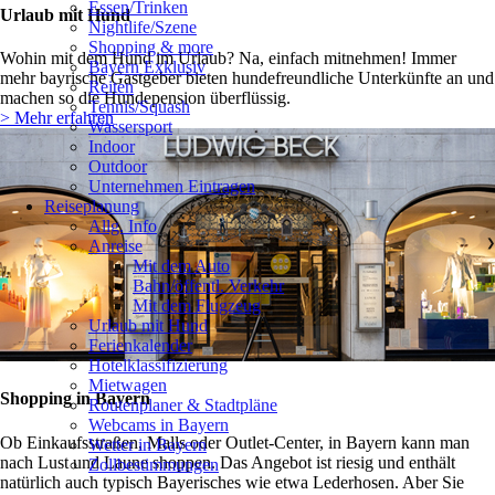
Essen/Trinken
Urlaub mit Hund
Nightlife/Szene
Shopping & more
Wohin mit dem Hund im Urlaub? Na, einfach mitnehmen! Immer
Bayern Exklusiv
mehr bayrische Gastgeber bieten hundefreundliche Unterkünfte an und
Reiten
machen so die Hundepension überflüssig.
Tennis/Squash
> Mehr erfahren
Wassersport
Indoor
Outdoor
Unternehmen Eintragen
Reiseplanung
Allg. Info
Anreise
❯
Mit dem Auto
Bahn/öffentl. Verkehr
Mit dem Flugzeug
Urlaub mit Hund
Ferienkalender
Hotelklassifizierung
Mietwagen
Shopping in Bayern
Routenplaner & Stadtpläne
Webcams in Bayern
Ob Einkaufsstraßen, Malls oder Outlet-Center, in Bayern kann man
Wetter in Bayern
nach Lust und Laune shoppen. Das Angebot ist riesig und enthält
Zollbestimmungen
natürlich auch typisch Bayerisches wie etwa Lederhosen. Aber Sie