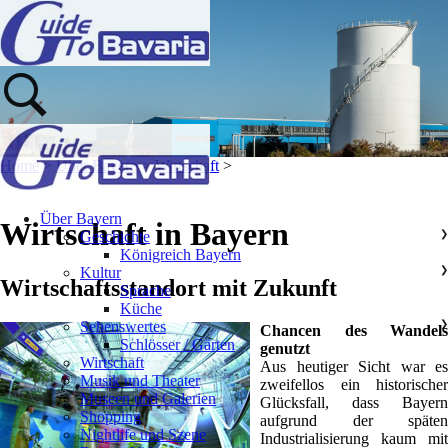
Home
>
Über Bayern
>
Wirtschaft
>
Über Bayern
Wirtschaft in Bayern
Geschichte
❯
Königreich Bayern
Kultur
❯
Wirtschaftsstandort mit Zukunft
Sprache
Küche
Sehenswertes
❯
Chancen des Wandels
Schlösser / Gärten
genutzt
Wirtschaft
Aus heutiger Sicht war es
Musik und Theater
zweifellos ein historischer
Museen und Galerien
Glücksfall, dass Bayern
Shopping
aufgrund der späten
Nightlife und Szene
Industrialisierung kaum mit