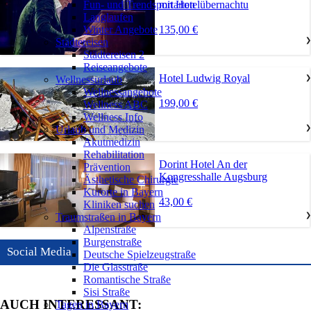
mit Hotelübernachtu
Fun- und Trendsportarten
Langlaufen
135,00 €
Winter Angebote
Städtereisen
❯
Städtereisen 2
Reiseangebote
Hotel Ludwig Royal
Wellnessurlaub
❯
Wellnessangebote
199,00 €
Wellness ABC
Wellness Info
Urlaub und Medizin
❯
Akutmedizin
Rehabilitation
Dorint Hotel An der
Prävention
Kongresshalle Augsburg
Ästhetische Chirurgie
Kurorte in Bayern
43,00 €
Kliniken suchen
Traumstraßen in Bayern
❯
Alpenstraße
Burgenstraße
Social Media
Deutsche Spielzeugstraße
Die Glasstraße
Romantische Straße
Sisi Straße
AUCH INTERESSANT:
Tagen in Bayern