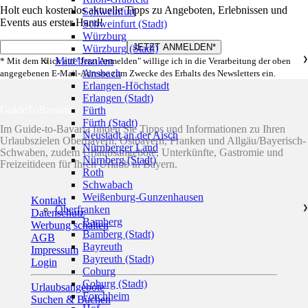
Holt euch kostenlos aktuelle Tipps zu Angeboten, Erlebnissen und
Schweinfurt
Events aus erster Hand!
Schweinfurt (Stadt)
Würzburg
Würzburg (Stadt)
Mittelfranken
❯
* Mit dem Klick auf "Jetzt Anmelden" willige ich in die Verarbeitung der oben
Ansbach
angegebenen E-Mail-Adresse zum Zwecke des Erhalts des Newsletters ein.
Erlangen-Höchstadt
Erlangen (Stadt)
GuideToBavaria
Fürth
Fürth (Stadt)
Im Guide-to-Bavaria finden Sie Tipps und Informationen zu Ihren
Neustadt an der Aisch
Urlaubszielen Oberbayern, Ostbayern, Franken und Allgäu/Bayerisch-
Nürnberger Land
Schwaben, zudem Urlaubsangebote, Unterkünfte, Gastromie und
Nürnberg (Stadt)
Freizeitideen für Ihren Urlaub in Bayern.
Roth
Schwabach
Weißenburg-Gunzenhausen
Kontakt
Oberfranken
❯
Datenschutz
Bamberg
Werbung schalten
Bamberg (Stadt)
AGB
Bayreuth
Impressum
Bayreuth (Stadt)
Login
Coburg
Coburg (Stadt)
Urlaubsangebote
Forchheim
Suchen & Buchen