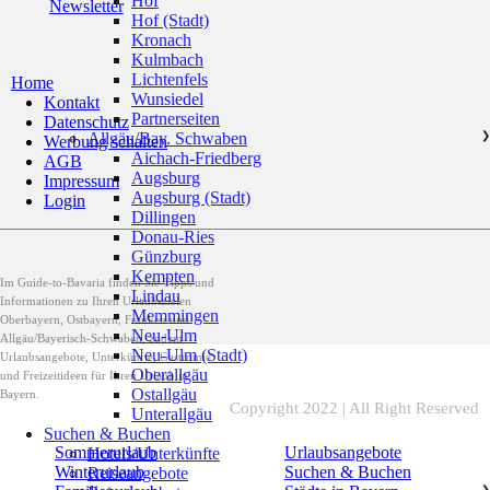
Hof
Newsletter
Hof (Stadt)
Kronach
Kulmbach
Lichtenfels
Home
Wunsiedel
Kontakt
Partnerseiten
Datenschutz
Allgäu/Bay. Schwaben
❯
Werbung schalten
Aichach-Friedberg
AGB
Augsburg
Impressum
Augsburg (Stadt)
Login
Dillingen
Donau-Ries
Günzburg
Kempten
Im Guide-to-Bavaria finden Sie Tipps und
Lindau
Informationen zu Ihren Urlaubszielen
Memmingen
Oberbayern, Ostbayern, Franken und
Neu-Ulm
Allgäu/Bayerisch-Schwaben, zudem
Neu-Ulm (Stadt)
Urlaubsangebote, Unterkünfte, Gastromie
Oberallgäu
und Freizeitideen für Ihren Urlaub in
Ostallgäu
Bayern.
Copyright 2022 | All Right Reserved
Unterallgäu
Suchen & Buchen
Sommerurlaub
Urlaubsangebote
Hotels/Unterkünfte
Winterurlaub
Suchen & Buchen
Reiseangebote
❯