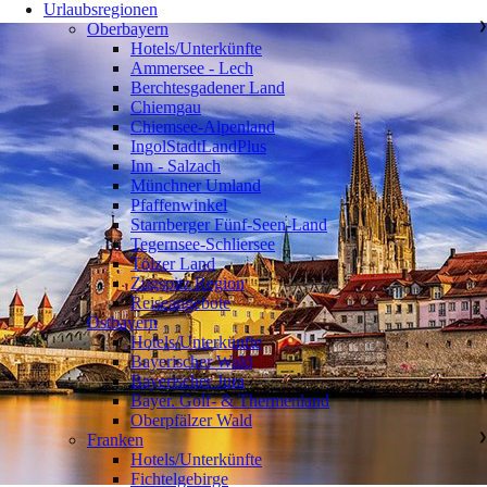
Urlaubsregionen
Oberbayern
❯
Hotels/Unterkünfte
Ammersee - Lech
Berchtesgadener Land
Chiemgau
Chiemsee-Alpenland
IngolStadtLandPlus
Inn - Salzach
Münchner Umland
Pfaffenwinkel
Starnberger Fünf-Seen-Land
Tegernsee-Schliersee
Tölzer Land
Zugspitz Region
Reiseangebote
Ostbayern
❯
Hotels/Unterkünfte
Bayerischer Wald
Bayerischer Jura
Bayer. Golf- & Thermenland
Oberpfälzer Wald
Franken
❯
Hotels/Unterkünfte
Fichtelgebirge