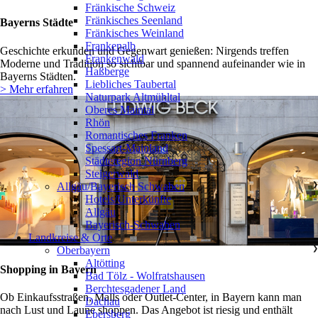
Fränkische Schweiz
Fränkisches Seenland
Bayerns Städte
Fränkisches Weinland
Frankenalb
Geschichte erkunden und Gegenwart genießen: Nirgends treffen
Frankenwald
Moderne und Tradition so sichtbar und spannend aufeinander wie in
Haßberge
Bayerns Städten.
Liebliches Taubertal
> Mehr erfahren
Naturpark Altmühltal
Oberes Maintal
Rhön
Romantisches Franken
Spessart-Mainland
Städteregion Nürnberg
Steigerwald
Allgäu/Bayerisch Schwaben
❯
Hotels/Unterkünfte
Allgäu
Bayerisch-Schwaben
Landkreise & Orte
Oberbayern
❯
Altötting
Shopping in Bayern
Bad Tölz - Wolfratshausen
Berchtesgadener Land
Ob Einkaufsstraßen, Malls oder Outlet-Center, in Bayern kann man
Dachau
nach Lust und Laune shoppen. Das Angebot ist riesig und enthält
Ebersberg