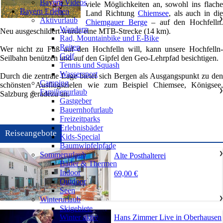
Bayern Videos
viele Möglichkeiten an, sowohl ins flache
Bayern Erleben
Land Richtung
Chiemsee
, als auch in di
Aktivurlaub
❯
Chiemgauer Berge
– auf den Hochfelln
Wandern
Neu ausgeschildert wurde eine MTB-Strecke (14 km).
Rad, Mountainbike und E-Bike
Reiten
Wer nicht zu Fuß auf den Hochfelln will, kann unsere Hochfelln-
Golf
Seilbahn benützen und auf den Gipfel den Geo-Lehrpfad besichtigen.
Tennis und Squash
Wassersport
Durch die zentrale Lage bietet sich Bergen als Ausgangspunkt zu den
Camping
schönsten Ausflugszielen wie zum Beispiel Chiemsee, Königsee,
Familienurlaub
❯
Salzburg geradezu an.
Gastgeber
Bauernhofurlaub
Freizeitparks
Erlebnisbäder
Reiseangebote
Kids-Special
Baumwipfelpfade
Sommerurlaub
❯
Alte Posthalterei
Bäder & Thermen
Indoor
69,00 €
Outdoor
Seen
Winterurlaub
❯
Skigebiete
Hans Zimmer Live in Oberhausen
Winter aktiv