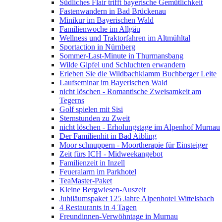
Südliches Flair trifft bayerische Gemütlichkeit
Fastenwandern in Bad Brückenau
Minikur im Bayerischen Wald
Familienwoche im Allgäu
Wellness und Traktorfahren im Altmühltal
Sportaction in Nürnberg
Sommer-Last-Minute in Thurmansbang
Wilde Gipfel und Schluchten erwandern
Erleben Sie die Wildbachklamm Buchberger Leite
Laufseminar im Bayerischen Wald
nicht löschen - Romantische Zweisamkeit am
Tegerns
Golf spielen mit Sisi
Sternstunden zu Zweit
nicht löschen - Erholungstage im Alpenhof Murnau
Der Familienhit in Bad Aibling
Moor schnuppern - Moortherapie für Einsteiger
Zeit fürs ICH - Midweekangebot
Familienzeit in Inzell
Feueralarm im Parkhotel
TeaMaster-Paket
Kleine Bergwiesen-Auszeit
Jubiläumspaket 125 Jahre Alpenhotel Wittelsbach
4 Restaurants in 4 Tagen
Freundinnen-Verwöhntage in Murnau