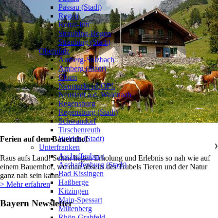
Passau (Stadt)
Regen
Rottal-Inn
Straubing-Bogen
Straubing (Stadt)
Oberpfalz
❯
Amberg-Sulzbach
Amberg (Stadt)
Cham
Neumarkt i.d.OPf.
Neustadt a.d. Waldnaab
Regensburg
Regensburg (Stadt)
Schwandorf
Tirschenreuth
Weiden (Stadt)
Ferien auf dem Bauernhof
Unterfranken
❯
Aschaffenburg
Raus aufs Land! Selten liegen Erholung und Erlebnis so nah wie auf
Aschaffenburg (Stadt)
einem Bauernhof, wo man abseits des Trubels Tieren und der Natur
Bad Kissingen
ganz nah sein kann.
Haßberge
> Mehr erfahren
Kitzingen
Main-Spessart
Bayern Newsletter
Miltenberg
Rhön-Grabfeld