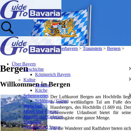
Home
>
Landkreise & Orte
>
Oberbayern
>
Traunstein
>
Bergen
>
Über Bayern
Bergen
Geschichte
❯
Königreich Bayern
Kultur
❯
Willkommen in Bergen
Sprache
Küche
Sehenswertes
❯
Der Luftkurort Bergen am Hochfelln liegt
Schlösser / Gärten
in einem weitläufigen Tal am Fuße des
Wirtschaft
Hausberges, des Hochfelln (1.669 m). Der
Musik und Theater
liebenswerte Urlaubsort bietet für seine
Museen und Galerien
Urlaubsgäste eine ganze Menge.
Shopping
Nightlife und Szene
Für die Wanderer und Radfahrer bieten sich