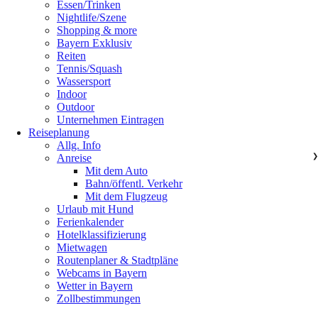
Essen/Trinken
Nightlife/Szene
Shopping & more
Bayern Exklusiv
Reiten
Tennis/Squash
Wassersport
Indoor
Outdoor
Unternehmen Eintragen
Reiseplanung
Allg. Info
Anreise
❯
Mit dem Auto
Bahn/öffentl. Verkehr
Mit dem Flugzeug
Urlaub mit Hund
Ferienkalender
Hotelklassifizierung
Mietwagen
Routenplaner & Stadtpläne
Webcams in Bayern
Wetter in Bayern
Zollbestimmungen