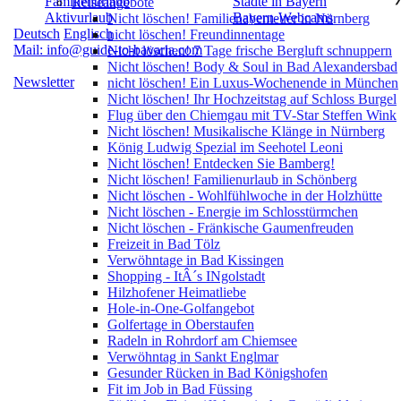
Familienurlaub
Städte in Bayern
Reiseangebote
Aktivurlaub
Bayern-Webcams
Nicht löschen! Familienabenteuer in Nürnberg
Deutsch
Englisch
nicht löschen! Freundinnentage
Mail: info@guide-to-bavaria.com
Nicht löschen! 7 Tage frische Bergluft schnuppern
Nicht löschen! Body & Soul in Bad Alexandersbad
Newsletter
nicht löschen! Ein Luxus-Wochenende in München
Nicht löschen! Ihr Hochzeitstag auf Schloss Burgel
Flug über den Chiemgau mit TV-Star Steffen Wink
Nicht löschen! Musikalische Klänge in Nürnberg
König Ludwig Spezial im Seehotel Leoni
Nicht löschen! Entdecken Sie Bamberg!
Nicht löschen! Familienurlaub in Schönberg
Nicht löschen - Wohlfühlwoche in der Holzhütte
Nicht löschen - Energie im Schlosstürmchen
Nicht löschen - Fränkische Gaumenfreuden
Freizeit in Bad Tölz
Verwöhntage in Bad Kissingen
Shopping - ItÂ´s INgolstadt
Hilzhofener Heimatliebe
Hole-in-One-Golfangebot
Golfertage in Oberstaufen
Radeln in Rohrdorf am Chiemsee
Verwöhntag in Sankt Englmar
Gesunder Rücken in Bad Königshofen
Fit im Job in Bad Füssing