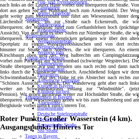
Fun- und Trendsportarten
nach links an der Laufer Hütte vorbei und überqueren die Straße. Von
Langlaufen
dort aus gehen Sie am Waldrand hoch zum Ameisenbühl. Der Weg
Winter Angebote
geht weiter zum Metzenbühl und führt am Wiesenrand, hinter dem
Städtereisen
❯
Lärchenhof vorbei, bis zur Straße nach Eckenreuth, die wir
Städtereisen 2
überqueren; der Waldpfad führt zum Gerhardsfelsen hoch (prächtige
Reiseangebote
Aussicht). Von dort geht es über Stufen zur Nürnberger Straße, die wir
Wellnessurlaub
❯
überqueren. Auf einem Höhenrücken gelangen wir über den alten
Wellnessangebote
Sportplatz zu einem Wasserwerkshäuschen und von dort rechts
Wellness ABC
hinunter zur Straße nach Stierbers, die wir überqueren. An einem
Wellness Info
Kirschbaum oben geht der Weg halbrechts am Campingplatzzaun
Urlaub und Medizin
❯
vorbei zum Parkplatz am Schwimmbad (schwierige Wegstrecke). Die
Akutmedizin
Straße überqueren wir und wenden uns nach rechts und dann nach
Rehabilitation
links durch die Klauskirche hindurch. Anschließend folgen wir dem
Prävention
Schwimmbadzaun. Auf der Höhe ist ein Abstecher nach rechts zur
Ästhetische Chirurgie
"Schönen Aussicht". möglich. Der Wanderweg geht aber nach links
Kurorte in Bayern
weiter am Schwimmbadzaun entlang zur "Windmühle". (jetzt
Kliniken suchen
Pension). Wir gehen geradeaus weiter zur Höchstädter Straße, die wir
Traumstraßen in Bayern
❯
überqueren. Auf Wiesenwegen gehen wir bis zum Badersberg und am
Alpenstraße
Berghäusle vorbei zurück zum Unteren Tor.
Burgenstraße
Deutsche Spielzeugstraße
Roter Punkt: Großer Wasserstein (4 km).
Die Glasstraße
Romantische Straße
Ausgangspunkt: Hinteres Tor
Sisi Straße
Tagen in Bayern