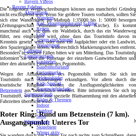
Bayern Videos
Bayern Erleben
Die folgenden Wegbeschreibungen können aus mancherlei Gründen
Aktivurlaub
❯
nicht erschöpfend sein. Wenn Sie größere Touren vorhaben, sollten Sie
Wandern
sich eine Wanderkarte im Maßstab 1:35000 bis 1: 50000 besorgen
Rad, Mountainbike und E-Bike
(Zeitungsgeschäft Wittmann gegenüber der Kirche). Es kommt
Reiten
manchmal auch vor, dass ein Waldstück, durch das ein Wanderweg
Golf
führt, neu eingezäunt wird, ohne dass das Touristinfo davon in
Tennis und Squash
Kenntnis gesetzt wird, oder dass ein Jagdpächter oder ein Landwirt,
Wassersport
den Spaziergänger stören, widerrechtlich Markierungszeichen entfernt.
Camping
Besonders in solchen Fällen bitten wir um Mitteilung. Das Touristinfo
Familienurlaub
❯
informiert Sie über die Ruhetage der einzelnen Gastwirtschaften und
Gastgeber
über den aktuellen Fahrplan des Pegomobils.
Bauernhofurlaub
Freizeitparks
Wegen der Abfahrtszeiten des Pegomobils sollten Sie sich im
Erlebnisbäder
Touristinfo nach Änderungen erkundigen. Vor allem durch die
Kids-Special
touristische Ringlinie werden die Ausflugsmöglichkeiten von
Baumwipfelpfade
Betzenstein
aus beträchtlich erweitert. Bitte informieren Sie sich im
Sommerurlaub
❯
Touristinfo, wo Ihnen eine spezielle Blattsammlung mit den aktuellen
Bäder & Thermen
Fahrzeiten überreicht wird.
Indoor
Outdoor
Roter Ring: Rund um Betzenstein (7 km).
Seen
Ausgangspunkt: Unteres Tor
Winterurlaub
❯
Skigebiete
Winter aktiv
Sie wandern durch das Untere Tor nach rechts zum Schmidberg, dann