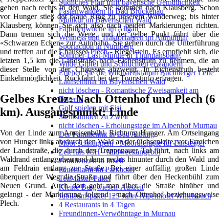
Südliches Flair trifft bayerische Gemütlichkeit
gehen nach rechts in den Wald. Sie kommen nach Klausberg. Schon
Fastenwandern in Bad Brückenau
vor Hunger stieß der blaue Ring zu unserem Wanderweg; bis hinter
Minikur im Bayerischen Wald
Klausberg können Sie sich also nach beiden Markierungen richten.
Familienwoche im Allgäu
Dann trennen sich die Wege, und der gelbe Punkt führt über die
Wellness und Traktorfahren im Altmühltal
«Schwarzen Ecken» zur Autobahn. Sie gehen durch die Unterführung
Sportaction in Nürnberg
und treffen auf die Chaussee
Plech
- Riegelstein. Es empfiehlt sich, di
Sommer-Last-Minute in Thurmansbang
letzten 1,5 km die Landstraße nach Eichenstruth zu nehmen, die an
Wilde Gipfel und Schluchten erwandern
dieser Stelle von der Chaussee abzweigt. In Eichenstruth besteht
Erleben Sie die Wildbachklamm Buchberger Leite
Einkehrmöglichkeit. Rückfahrt bei der Touristinfo erfragen.
Laufseminar im Bayerischen Wald
nicht löschen - Romantische Zweisamkeit am
Gelbes Kreuz: Nach Ottenhof und Plech (6
Tegerns
Golf spielen mit Sisi
km). Ausgangspunkt: Linde
Sternstunden zu Zweit
nicht löschen - Erholungstage im Alpenhof Murnau
Von der Linde zum Ameisenbühl, Richtung Hunger. Am Ortseingang
Der Familienhit in Bad Aibling
von Hunger links ab durch den Wald an der Ochsenleite, vor Erreichen
Moor schnuppern - Moortherapie für Einsteiger
der Landstraße, die durch das Treppenauer Tal führt, nach links am
Zeit fürs ICH - Midweekangebot
Waldrand entlanggehen und dann rechts hinunter durch den Wald und
Familienzeit in Inzell
am Feldrain entlang zur Straße. Bei einer auffällig großen Linde
Feueralarm im Parkhotel
überquert der Weg die Straße und führt über den Heckenbühl zum
TeaMaster-Paket
Neuen Grund. Auch dort geht man über die Straße hinüber und
Kleine Bergwiesen-Auszeit
gelangt - der Markierung folgend - nach Ottenhof beziehungsweise
Jubiläumspaket 125 Jahre Alpenhotel Wittelsbach
Plech.
4 Restaurants in 4 Tagen
Freundinnen-Verwöhntage in Murnau