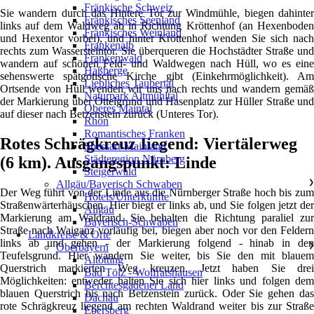
Fränkische Schweiz
Sie wandern durch das Hintere Tor zur Windmühle, biegen dahinter
Fränkisches Seenland
links auf dem Waldweg ab in Richtung Kröttenhof (an Hexenboden
Fränkisches Weinland
und Hexentor vorbei), und hinter Kröttenhof wenden Sie sich nach
Frankenalb
rechts zum Wassersteintor. Sie überqueren die Hochstädter Straße und
Frankenwald
wandern auf schönen Feld- und Waldwegen nach Hüll, wo es eine
Haßberge
sehenswerte spätgotische Kirche gibt (Einkehrmöglichkeit). Am
Liebliches Taubertal
Ortsende von Hüll wenden wir uns nach rechts und wandern gemäß
Naturpark Altmühltal
der Markierung über Ottelgrund und Hasenplatz zur Hüller Straße und
Oberes Maintal
auf dieser nach Betzenstein zurück (Unteres Tor).
Rhön
Romantisches Franken
Rotes Schrägkreuz Iiegend: Viertälerweg
Spessart-Mainland
Städteregion Nürnberg
(6 km). Ausgangspunkt: Linde
Steigerwald
Allgäu/Bayerisch Schwaben
❯
Der Weg führt von der Linde aus die Nürnberger Straße hoch bis zum
Hotels/Unterkünfte
Straßenwärterhäuschen. Hier biegt er links ab, und Sie folgen jetzt der
Allgäu
Markierung am Waldrand. Sie behalten die Richtung paraliel zur
Bayerisch-Schwaben
Straße nach Waiganz vorläufig bei, biegen aber noch vor den Feldern
Landkreise & Orte
links ab und gehen - der Markierung folgend - hinab in den
Oberbayern
❯
Teufelsgrund. Hier wandern Sie weiter, bis Sie den mit blauem
Altötting
Querstrich markierten Weg kreuzen. Jetzt haben Sie drei
Bad Tölz - Wolfratshausen
Möglichkeiten: entweder halten Sie sich hier links und folgen dem
Berchtesgadener Land
blauen Querstrich bis nach Betzenstein zurück. Oder Sie gehen das
Dachau
rote Schrägkreuz liegend am rechten Waldrand weiter bis zur Straße
Ebersberg