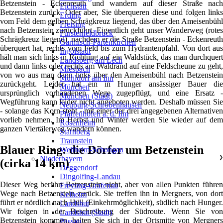
Betzenstein - Eckenreuth und wandern auf dieser Straße nach
Eichstätt
Betzenstein zurück. Oder aber, Sie überqueren diese und folgen links
Erding
vom Feld dem gelben Schrägkreuz liegend, das über den Ameisenbühl
Freising
nach Betzenstein zurückführt. Eigentlich geht unser Wanderweg (rotes
Fürstenfeldbruck
Schrägkreuz liegend), nachdem er die Straße Betzenstein - Eckenreuth
Garmisch-Partenkirchen
überquert hat, rechts vom Feld bis zum Hydrantenpfahl. Von dort aus
Ingolstadt
hält man sich links in Richtung auf ein Waldstück, das man durchquert
Landsberg am Lech
und dann links oder rechts am Waldrand auf eine Feldscheune zu geht,
Miesbach
von wo aus man dann links über den Ameisenbühl nach Betzenstein
Mühldorf am Inn
zurückgeht. Leider hat ein in Hunger ansässiger Bauer die
München
ursprünglich vorhandenen Wege zugepflügt, und eine Ersatz -
München (Stadt)
Wegführung kann leider nicht angeboten werden. Deshalb müssen Sie
Neuburg-Schrobenhausen
- solange das Korn steht - mit einer der drei angegebenen Alternativen
Pfaffenhofen a. d. Ilm
vorlieb nehmen. Im Herbst und Winter werden Sie wieder auf dem
Rosenheim
ganzen Viertälerweg wandern können.
Starnberg
Traunstein
Blauer Ring: die Dörfer um Betzenstein
Weilheim-Schongau
Niederbayern
❯
(cirka 14 km)
Deggendorf
Dingolfing-Landau
Dieser Weg berührt Betzenstein nicht, aber von allen Punkten führen
Freyung-Grafenau
Wege nach Betzenstein zurück. Sie treffen ihn in Mergners, von dort
Kelheim
führt er nördlich nach Hüll (Einkehrmöglichkeit), südlich nach Hunger.
Landshut
Wir folgen in der Beschreibung der Südroute. Wenn Sie von
Landshut (Stadt)
Betzenstein kommen, halten Sie sich in der Ortsmitte von Mergners
Passau