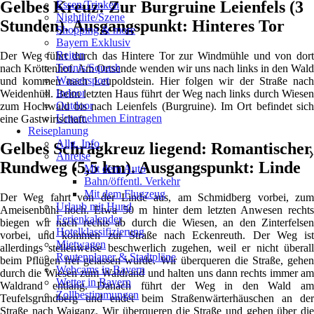
Gelbes Kreuz: Zur Burgruine Leienfels (3
Essen/Trinken
Nightlife/Szene
Stunden). Ausgangspunkt: Hinteres Tor
Shopping & more
Bayern Exklusiv
Reiten
Der Weg führt durch das Hintere Tor zur Windmühle und von dort
Tennis/Squash
nach Kröttenhof. Am Ortsende wenden wir uns nach links in den Wald
Wassersport
und kommen nach Leupoldstein. Hier folgen wir der Straße nach
Indoor
Weidenhüll. Beim letzten Haus führt der Weg nach links durch Wiesen
Outdoor
zum Hochwald bis nach Leienfels (Burgruine). Im Ort befindet sich
Unternehmen Eintragen
eine Gastwirtschaft.
Reiseplanung
Allg. Info
Gelbes Schrägkreuz liegend: Romantischer
Anreise
❯
Rundweg (5,5 km). Ausgangspunkt: Linde
Mit dem Auto
Bahn/öffentl. Verkehr
Mit dem Flugzeug
Der Weg fahrt von der Linde aus, am Schmidberg vorbei, zum
Urlaub mit Hund
Ameisenbühl hoch. Etwa 50 m hinter dem letzten Anwesen rechts
Ferienkalender
biegen wir nach rechts ab durch die Wiesen, an den Zinterfelsen
Hotelklassifizierung
vorbei, und kommen zur Straße nach Eckenreuth. Der Weg ist
Mietwagen
allerdings stellenweise beschwerlich zugehen, weil er nicht überall
Routenplaner & Stadtpläne
beim Pflügen frei gelassen wurde. Wir überqueren die Straße, gehen
Webcams in Bayern
durch die Wiesen zum Waldrand und halten uns dann rechts immer am
Wetter in Bayern
Waldrand entlang. Danach führt der Weg in den Wald am
Zollbestimmungen
Teufelsgrundberg und endet beim Straßenwärterhäuschen an der
Straße nach Waiganz. Wir überqueren die Straße und gehen über die