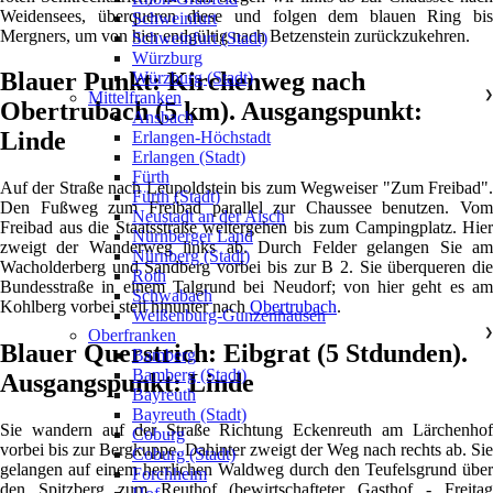
Weidensees, überqueren diese und folgen dem blauen Ring bis
Schweinfurt
Mergners, um von hier endgültig nach Betzenstein zurückzukehren.
Schweinfurt (Stadt)
Würzburg
Blauer Punkt: Kirchenweg nach
Würzburg (Stadt)
Mittelfranken
❯
Obertrubach (5 km). Ausgangspunkt:
Ansbach
Linde
Erlangen-Höchstadt
Erlangen (Stadt)
Fürth
Auf der Straße nach Leupoldstein bis zum Wegweiser "Zum Freibad".
Fürth (Stadt)
Den Fußweg zum Freibad parallel zur Chaussee benutzen. Vom
Neustadt an der Aisch
Freibad aus die Staatsstraße weitergehen bis zum Campingplatz. Hier
Nürnberger Land
zweigt der Wanderweg links ab. Durch Felder gelangen Sie am
Nürnberg (Stadt)
Wacholderberg und Sandberg vorbei bis zur B 2. Sie überqueren die
Roth
Bundesstraße in einem Talgrund bei Neudorf; von hier geht es am
Schwabach
Kohlberg vorbei steil hinunter nach
Obertrubach
.
Weißenburg-Gunzenhausen
Oberfranken
❯
Blauer Querstrich: Eibgrat (5 Stdunden).
Bamberg
Bamberg (Stadt)
Ausgangspunkt: Linde
Bayreuth
Bayreuth (Stadt)
Sie wandern auf der Straße Richtung Eckenreuth am Lärchenhof
Coburg
vorbei bis zur Bergkuppe. Dahinter zweigt der Weg nach rechts ab. Sie
Coburg (Stadt)
gelangen auf einem herrlichen Waldweg durch den Teufelsgrund über
Forchheim
den Spitzberg zum Reuthof (bewirtschafteter Gasthof - Freitag