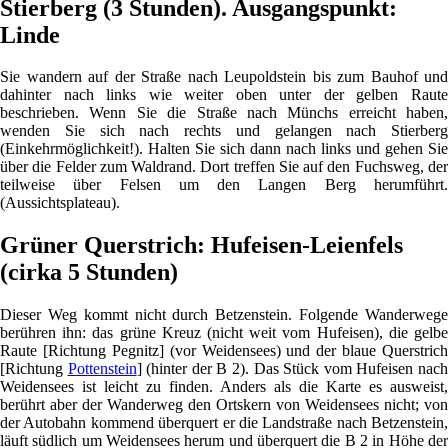
Stierberg (3 Stunden). Ausgangspunkt:
Linde
Sie wandern auf der Straße nach Leupoldstein bis zum Bauhof und
dahinter nach links wie weiter oben unter der gelben Raute
beschrieben. Wenn Sie die Straße nach Münchs erreicht haben,
wenden Sie sich nach rechts und gelangen nach Stierberg
(Einkehrmöglichkeit!). Halten Sie sich dann nach links und gehen Sie
über die Felder zum Waldrand. Dort treffen Sie auf den Fuchsweg, der
teilweise über Felsen um den Langen Berg herumführt.
(Aussichtsplateau).
Grüner Querstrich: Hufeisen-Leienfels
(cirka 5 Stunden)
Dieser Weg kommt nicht durch Betzenstein. Folgende Wanderwege
berühren ihn: das grüne Kreuz (nicht weit vom Hufeisen), die gelbe
Raute [Richtung Pegnitz] (vor Weidensees) und der blaue Querstrich
[Richtung
Pottenstein
] (hinter der B 2). Das Stück vom Hufeisen nac
Weidensees ist leicht zu finden. Anders als die Karte es ausweist,
berührt aber der Wanderweg den Ortskern von Weidensees nicht; von
der Autobahn kommend überquert er die Landstraße nach Betzenstein,
läuft südlich um Weidensees herum und überquert die B 2 in Höhe der