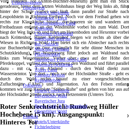
Vom Hinteren Tor (Anton-Buchner-Museum) geht man ein Stück
Urlaubsregionen
geradeaus; hinter dem letzten Wohnhaus biegt der Weg links ab, führt
Oberbayern
❯
hinter der Schule vorbei und läuft dann parallel zur Straße nach
Hotels/Unterkünfte
Leupoldstein in Richtung Freibad. Noch vor dem Freibad gehen wir
Ammersee - Lech
rechts zur Klauskirche hinauf, durchqueren sie und wandern am
Berchtesgadener Land
Freibadzaun entlang an der Windmühle vorbei bis zum Wald. Dort
Chiemgau
biegt der Weg links ab und führt am Hexenboden und Hexentor vorbei
Chiemsee-Alpenland
nach Kröttenhof. Hinter Kröttenhof biegen wir rechts ab über die
IngolStadtLandPlus
Wiesen in Richtung Wald. Hier bietet sich ein Abstecher nach rechts
Inn - Salzach
zur Buchnerhöhle an (nur zugänglich für sehr dünne Menschen in
Münchner Umland
Schutzkleidung). Der Wanderweg führt jedoch am Waldrand nach
Pfaffenwinkel
links zum Wassersteintor. Vorher aber, etwa auf der Höhe der
Starnberger Fünf-Seen-Land
Pferdekoppel, verlässt der Wanderweg den Waldrand und führt parallel
Tegernsee-Schliersee
dazu - mit ca. 3 m Abstand - durch den Wald direkt zum
Tölzer Land
Wassersteintor. Von dort - noch vor der Höchstädter Straße - geht es
Zugspitz Region
durch den Wald rechts hinauf zu einer vorgeschichtlichen
Reiseangebote
Zufluchtstätte ("Abri") und Jägerstation. An den Felsen entlang
Ostbayern
❯
kommen wir zum Rastplatz "Stöhrs Ruhe" und gehen von hier aus auf
Hotels/Unterkünfte
der Höchstädter Straße zurück nach Betzenstein (Unteres Tor).
Bayerischer Wald
Bayerischer Jura
Roter Senkrechtstrich: Rundweg Hüller
Bayer. Golf- & Thermenland
Oberpfälzer Wald
Hochebene (5 km). Ausgangspunkt:
Franken
❯
Hinteres Tor
Hotels/Unterkünfte
Fichtelgebirge