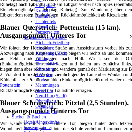
Hof
Ruhetag) nach Eibenthal und am Eibgrat vorbei nach Spies (ebenfalls
Hof (Stadt)
Einkehrmöglichkeit - Montag Ruhetag). Zur Wanderung über den
Kronach
Eibgrat dem roten Punkt folgen. Rückfahrmöglichkeit ab Riegelstein.
Kulmbach
Lichtenfels
Blauer Querstrich: Pottenstein (15 km).
Wunsiedel
Partnerseiten
Ausgangspunkt: Unteres Tor
Allgäu/Bay. Schwaben
❯
Aichach-Friedberg
Wir folgen der Höchstädter Straße am Aussichtsturm vorbei bis zur
Augsburg
Abzweigung nach Kröttenhof. Dort biegen wir rechts ab und kommen
Augsburg (Stadt)
auf Feld- und Waldwegen nach Hüll. Wir lassen den Ort
Dillingen
(Einkehrmöglichkeit) rechts liegen und halten uns zunächst links,
Donau-Ries
biegen dann aber rechts ab und wandern gemäß der Markierung zur B
Günzburg
2. Von dort führt der Weg in ziemlich gerader Linie über Waidach und
Kempten
Kühlenfels zur Schüttersmühle (Einkehrmöglichkeit) und weiter nach
Lindau
Pottenstein
.
Memmingen
Rückfahrmöglichkeit bei der Touristinfo erfragen.
Neu-Ulm
Neu-Ulm (Stadt)
Oberallgäu
Blauer Schrägstrich: Pitztal (2,5 Stunden).
Ostallgäu
Ausgangspunkt: Hinteres Tor
Unterallgäu
Suchen & Buchen
Hotels/Unterkünfte
Wir wandern durch das Hintere Tor, biegen hinter dem letzten
Reiseangebote
Wohnhaus links ab, gehen hinter der Schule vorbei und kommen zum
❯