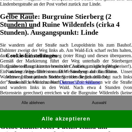
Lindenbergstraße an der Post vorbei zurück zur Linde.
Gelbe Raute: Burgruine Stierberg (2
Stunden) und Ruine Wildenfels (cirka 4
Stunden). Ausgangspunkt: Linde
Sie wandern auf der Straße nach Leupoldstein bis zum Bauhof.
Dahinter zweigt der Weg links ab. Am Wald-Eck scharf rechts halten,
Cookie-Einstellungen
dann steil hinauf zum Rundweg (roter Ring) und diesen überqueren.
Gemäß der Markierung führt der Weg unterhalb der Stierberger
Burgruine entlang: hier ist bereits der Aufstieg möglich (Wegweiser!).
Guide-to-Bavaria.com verwendet Cookies, um eine optimale
Ein anderer Weg führt vom Dorf Stierberg auf die Ruine. Unser
Nutzung zu gewährleisten und Webanalysen durchzuführen.
Wanderweg lässt jedoch Stierberg rechts liegen und folgt nach links
Weitere Informationen finden Sie über die Schaltfläche
der Straße nach Münchs. Nach kurzer Zeit verlassen wir die Straße
"Auswahl" sowie in unserer
Datenschutzerklärung
.
und wandern links in den Wald. Nach etwa 4 Stunden (von
Betzenstein gerechnet) erreichen wir die Burgruine Wildenfels (keine
Einkehrmöglichkeit!). Der Rückweg ist möglich auf dem Fünftageweg
Alle ablehnen
Auswahl
(markiert durch eine 5 im Dreieck) über Strahlenfels. Nach etwa 3,5
km trifft er an einer Wegkreuzung im Wald auf den blauen Ring, der
zum Reuthof führt (wo man auch - außer freitags - speisen kann).
Alle akzeptieren
Gelbe Raute/roter Fuchs: Rund um