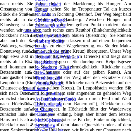
nach rechts. Sie folgen leicht der Markierung bis Hunger. Am
Passau (Stadt)
Ortsausgang von Hunger gehen Sie im Treppenauer Tal ein kurzes
Regen
Stück die Straße nach links in Richtung Ottenhof. Der Weg biegt bald
Rottal-Inn
rechts ab in den Wald nach Klausberg. Zwischen Hunger und
Straubing-Bogen
Klausberg ist der Weg auch mit dem gelben Punkt markiert; dann
Straubing (Stadt)
wenden wir uns aber nach rechts zum Reuthof (Einkehrmöglichkeit;
Oberpfalz
❯
Rückkehr nach Betzenstein auf dem blauen Querstrich). Sie können
Amberg-Sulzbach
aber auch den Reuthof rechts liegen lassen und auf einem bequemen
Amberg (Stadt)
Waldweg weitergehen bis zu einer Wegekreuzung, wo Sie den Main-
Cham
Donauweg (und damit auch das grüne Kreuz) überqueren. Unser Weg
Neumarkt i.d.OPf.
folgt etwa 300 m dem Fünftageweg (5 im Dreieck) und biegt dann
Neustadt a.d. Waldnaab
rechts ab in Richtung Reipertsgesee. Sie durchqueren Reipertsgesee
Regensburg
und kommen nach Stierberg (Einkehrmöglichkeit; Rückkehr nach
Regensburg (Stadt)
Betzenstein auf der Chaussee oder auf der gelben Raute). Am
Schwandorf
Landgasthof Fischer vorbei geht der Weg über den «Kratzer» nach
Tirschenreuth
Leupoldstein (Einkehrmöglichkeit; Rückkehr nach Betzenstein auf der
Weiden (Stadt)
Chaussee oder auf dem gelben Kreuz). In Leupoldstein wenden Sie
Unterfranken
❯
sich nach Osten und folgen einem sehr angenehm zu gehenden Weg
Aschaffenburg
zunächst durch eine Landhaussiedlung, dann durch Feld und Wald
Aschaffenburg (Stadt)
nach Höchstädt ("Einkauf auf dem Bauernhof"), Rückkehr nach
Bad Kissingen
Betzenstein auf der Chaussee). In Höchstädt führt der Wanderweg
Haßberge
zunächst links die Chaussee entlang, biegt aber hinter dem letzten
Kitzingen
Haus rechts ab nach Hüll (spätgotische Kirche; Einkehrmöglichkeit;
Main-Spessart
Rückkehr nach Betzenstein auf dem blauen Querstrich oder auf dem
Miltenberg
roten Senkrechtstrich). In Hüll biegen wir links ab zur Chaussee nach
Rhön-Grabfeld