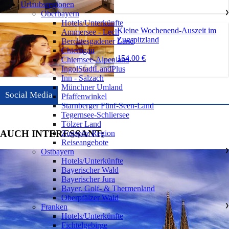
Urlaubsregionen
Oberbayern
❯
Hotels/Unterkünfte
Kleine Wochenend-Auszeit im
Ammersee - Lech
Zugspitzland
Berchtesgadener Land
Chiemgau
154.00 €
Chiemsee-Alpenland
IngolStadtLandPlus
Inn - Salzach
Münchner Umland
Social Media
Pfaffenwinkel
Starnberger Fünf-Seen-Land
Tegernsee-Schliersee
Tölzer Land
AUCH INTERESSANT:
Zugspitz Region
Reiseangebote
Ostbayern
❯
Hotels/Unterkünfte
Bayerischer Wald
Bayerischer Jura
Bayer. Golf- & Thermenland
Oberpfälzer Wald
Franken
❯
Hotels/Unterkünfte
Fichtelgebirge