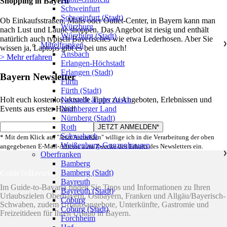
Shopping in Bayern
Schweinfurt
Schweinfurt (Stadt)
Ob Einkaufsstraßen, Malls oder Outlet-Center, in Bayern kann man
Würzburg
nach Lust und Laune shoppen. Das Angebot ist riesig und enthält
Würzburg (Stadt)
natürlich auch typisch Bayerisches wie etwa Lederhosen. Aber Sie
Mittelfranken
❯
wissen ja, Laptops gibt es bei uns auch!
Ansbach
> Mehr erfahren
Erlangen-Höchstadt
Erlangen (Stadt)
Bayern Newsletter
Fürth
Fürth (Stadt)
Neustadt an der Aisch
Holt euch kostenlos aktuelle Tipps zu Angeboten, Erlebnissen und
Nürnberger Land
Events aus erster Hand!
Nürnberg (Stadt)
Roth
Schwabach
* Mit dem Klick auf "Jetzt Anmelden" willige ich in die Verarbeitung der oben
Weißenburg-Gunzenhausen
angegebenen E-Mail-Adresse zum Zwecke des Erhalts des Newsletters ein.
Oberfranken
❯
Bamberg
Bamberg (Stadt)
GuideToBavaria
Bayreuth
Im Guide-to-Bavaria finden Sie Tipps und Informationen zu Ihren
Bayreuth (Stadt)
Urlaubszielen Oberbayern, Ostbayern, Franken und Allgäu/Bayerisch-
Coburg
Schwaben, zudem Urlaubsangebote, Unterkünfte, Gastromie und
Coburg (Stadt)
Freizeitideen für Ihren Urlaub in Bayern.
Forchheim