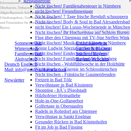
Reiseangebote
Informationen zu Ihren Urlaubszielen
Nicht löschen! Familienabenteuer in Nürnberg
Oberbayern, Ostbayern, Franken und
nicht löschen! Freundinnentage
Allgäu/Bayerisch-Schwaben, zudem
Nicht löschen! 7 Tage frische Bergluft schnuppern
Urlaubsangebote, Unterkünfte, Gastromie
Nicht löschen! Body & Soul in Bad Alexandersbad
und Freizeitideen für Ihren Urlaub in
nicht löschen! Ein Luxus-Wochenende in München
Bayern.
Copyright 2022 | All Right Reserved
Nicht löschen! Ihr Hochzeitstag auf Schloss Burgel
Flug über den Chiemgau mit TV-Star Steffen Wink
Nicht löschen! Musikalische Klänge in Nürnberg
Sommerurlaub
Urlaubsangebote
König Ludwig Spezial im Seehotel Leoni
Winterurlaub
Suchen & Buchen
Nicht löschen! Entdecken Sie Bamberg!
Familienurlaub
Städte in Bayern
Nicht löschen! Familienurlaub in Schönberg
Aktivurlaub
Bayern-Webcams
Nicht löschen - Wohlfühlwoche in der Holzhütte
Deutsch
Englisch
Nicht löschen - Energie im Schlosstürmchen
Mail: info@guide-to-bavaria.com
Nicht löschen - Fränkische Gaumenfreuden
Freizeit in Bad Tölz
Newsletter
Verwöhntage in Bad Kissingen
Shopping - ItÂ´s INgolstadt
Hilzhofener Heimatliebe
Hole-in-One-Golfangebot
Golfertage in Oberstaufen
Radeln in Rohrdorf am Chiemsee
Verwöhntag in Sankt Englmar
Gesunder Rücken in Bad Königshofen
Fit im Job in Bad Füssing