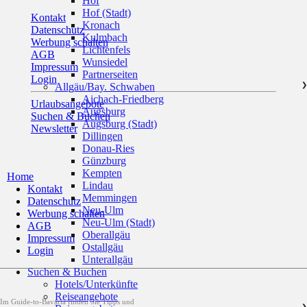
Hof
Hof (Stadt)
Kontakt
Kronach
Datenschutz
Kulmbach
Werbung schalten
Lichtenfels
AGB
Wunsiedel
Impressum
Partnerseiten
Login
Allgäu/Bay. Schwaben
❯
Aichach-Friedberg
Urlaubsangebote
Augsburg
Suchen & Buchen
Augsburg (Stadt)
Newsletter
Dillingen
Donau-Ries
Günzburg
Kempten
Home
Lindau
Kontakt
Memmingen
Datenschutz
Neu-Ulm
Werbung schalten
Neu-Ulm (Stadt)
AGB
Oberallgäu
Impressum
Ostallgäu
Login
Unterallgäu
Suchen & Buchen
Hotels/Unterkünfte
Reiseangebote
Im Guide-to-Bavaria finden Sie Tipps und
❯