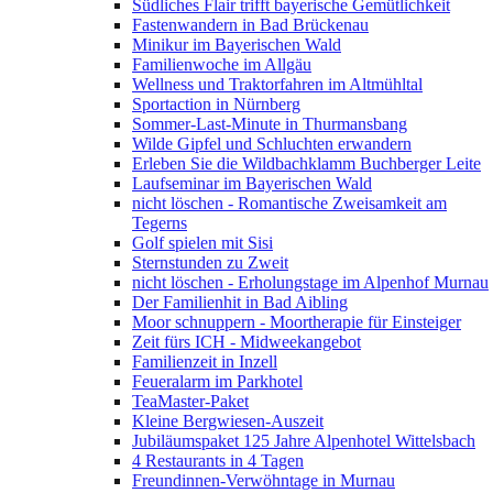
Südliches Flair trifft bayerische Gemütlichkeit
Fastenwandern in Bad Brückenau
Minikur im Bayerischen Wald
Familienwoche im Allgäu
Wellness und Traktorfahren im Altmühltal
Sportaction in Nürnberg
Sommer-Last-Minute in Thurmansbang
Wilde Gipfel und Schluchten erwandern
Erleben Sie die Wildbachklamm Buchberger Leite
Laufseminar im Bayerischen Wald
nicht löschen - Romantische Zweisamkeit am
Tegerns
Golf spielen mit Sisi
Sternstunden zu Zweit
nicht löschen - Erholungstage im Alpenhof Murnau
Der Familienhit in Bad Aibling
Moor schnuppern - Moortherapie für Einsteiger
Zeit fürs ICH - Midweekangebot
Familienzeit in Inzell
Feueralarm im Parkhotel
TeaMaster-Paket
Kleine Bergwiesen-Auszeit
Jubiläumspaket 125 Jahre Alpenhotel Wittelsbach
4 Restaurants in 4 Tagen
Freundinnen-Verwöhntage in Murnau