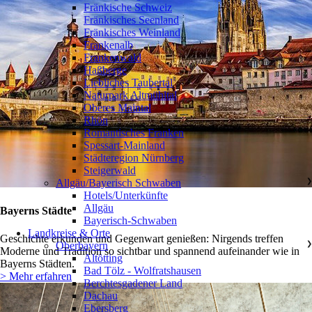
Fränkische Schweiz
Fränkisches Seenland
Fränkisches Weinland
Frankenalb
Frankenwald
Haßberge
Liebliches Taubertal
Naturpark Altmühltal
Oberes Maintal
Rhön
Romantisches Franken
Spessart-Mainland
Städteregion Nürnberg
Steigerwald
Allgäu/Bayerisch Schwaben
❯
Hotels/Unterkünfte
Allgäu
Bayerns Städte
Bayerisch-Schwaben
Landkreise & Orte
Geschichte erkunden und Gegenwart genießen: Nirgends treffen
Oberbayern
❯
Moderne und Tradition so sichtbar und spannend aufeinander wie in
Altötting
Bayerns Städten.
Bad Tölz - Wolfratshausen
> Mehr erfahren
Berchtesgadener Land
Dachau
Ebersberg