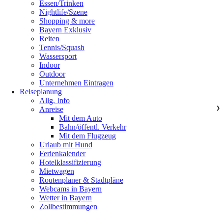
Essen/Trinken
Nightlife/Szene
Shopping & more
Bayern Exklusiv
Reiten
Tennis/Squash
Wassersport
Indoor
Outdoor
Unternehmen Eintragen
Reiseplanung
Allg. Info
Anreise
❯
Mit dem Auto
Bahn/öffentl. Verkehr
Mit dem Flugzeug
Urlaub mit Hund
Ferienkalender
Hotelklassifizierung
Mietwagen
Routenplaner & Stadtpläne
Webcams in Bayern
Wetter in Bayern
Zollbestimmungen