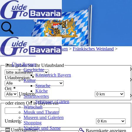
Home
>
Urlaubsregionen
>
Franken
>
Fränkisches Weinland
>
Hotels/Unterkünfte
>
Über Bayern
Bitte geben Sie Ihr Urlaubsland
Geschichte
❯
Königreich Bayern
Urlaubregion:
*
Kultur
❯
Sprache
Ort:
*
Küche
Umkreis:
Sehenswertes
❯
Schlösser / Gärten
oder einen Ort in Bayern ein
Wirtschaft
Musik und Theater
Museen und Galerien
Umkreis:
Shopping
Nightlife und Szene
Unterkunftsart
Bayernkarte anzeigen