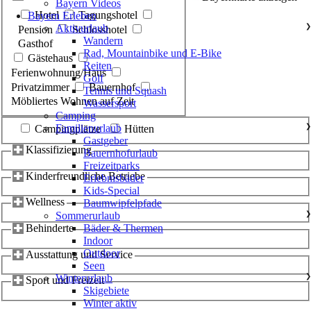
Bayern Videos
Hotel
Tagungshotel
Bayern Erleben
Aktivurlaub
❯
Pension
Schlosshotel
Wandern
Gasthof
Rad, Mountainbike und E-Bike
Gästehaus
Reiten
Ferienwohnung/Haus
Golf
Privatzimmer
Bauernhof
Tennis und Squash
Möbliertes Wohnen auf Zeit
Wassersport
Camping
Familienurlaub
❯
Campingplätze
Hütten
Gastgeber
Klassifizierung
Bauernhofurlaub
Freizeitparks
Kinderfreundliche Betriebe
Erlebnisbäder
Kids-Special
Wellness
Baumwipfelpfade
Sommerurlaub
❯
Behinderte
Bäder & Thermen
Indoor
Outdoor
Ausstattung und Service
Seen
Winterurlaub
❯
Sport und Freizeit
Skigebiete
Winter aktiv