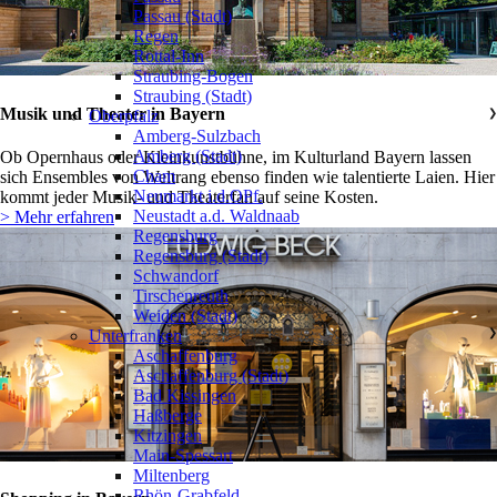
Passau (Stadt)
Regen
Rottal-Inn
Straubing-Bogen
Straubing (Stadt)
Musik und Theater in Bayern
Oberpfalz
❯
Amberg-Sulzbach
Amberg (Stadt)
Ob Opernhaus oder Kleinkunstbühne, im Kulturland Bayern lassen
Cham
sich Ensembles von Weltrang ebenso finden wie talentierte Laien. Hier
Neumarkt i.d.OPf.
kommt jeder Musik- und Theaterfan auf seine Kosten.
Neustadt a.d. Waldnaab
> Mehr erfahren
Regensburg
Regensburg (Stadt)
Schwandorf
Tirschenreuth
Weiden (Stadt)
Unterfranken
❯
Aschaffenburg
Aschaffenburg (Stadt)
Bad Kissingen
Haßberge
Kitzingen
Main-Spessart
Miltenberg
Rhön-Grabfeld