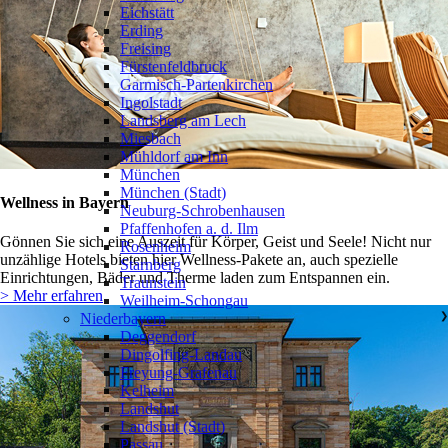
Eichstätt
Erding
Freising
Fürstenfeldbruck
Garmisch-Partenkirchen
Ingolstadt
Landsberg am Lech
Miesbach
Mühldorf am Inn
München
München (Stadt)
Wellness in Bayern
Neuburg-Schrobenhausen
Pfaffenhofen a. d. Ilm
Gönnen Sie sich eine Auszeit für Körper, Geist und Seele! Nicht nur
Rosenheim
unzählige Hotels bieten hier Wellness-Pakete an, auch spezielle
Starnberg
Einrichtungen, Bäder und Therme laden zum Entspannen ein.
Traunstein
> Mehr erfahren
Weilheim-Schongau
Niederbayern
❯
Deggendorf
Dingolfing-Landau
Freyung-Grafenau
Kelheim
Landshut
Landshut (Stadt)
Passau