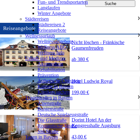
Fun- und Trendsportarten
Langlaufen
Winter Angebote
Städtereisen
❯
Städtereisen 2
Reiseangebote
Reiseangebote
Wellnessurlaub
❯
Wellnessangebote
Nicht löschen - Fränkische
Wellness ABC
Gaumenfreuden
Wellness Info
Urlaub und Medizin
❯
ab 380 €
Akutmedizin
Rehabilitation
Prävention
Ästhetische Chirurgie
Hotel Ludwig Royal
Kurorte in Bayern
Kliniken suchen
199,00 €
Traumstraßen in Bayern
❯
Alpenstraße
Burgenstraße
Deutsche Spielzeugstraße
Dorint Hotel An der
Die Glasstraße
Kongresshalle Augsburg
Romantische Straße
Sisi Straße
43,00 €
Tagen in Bayern