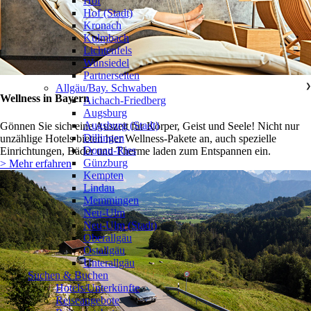
Hof
Hof (Stadt)
Kronach
Kulmbach
Lichtenfels
Wunsiedel
Partnerseiten
Allgäu/Bay. Schwaben
❯
Wellness in Bayern
Aichach-Friedberg
Augsburg
Augsburg (Stadt)
Gönnen Sie sich eine Auszeit für Körper, Geist und Seele! Nicht nur
Dillingen
unzählige Hotels bieten hier Wellness-Pakete an, auch spezielle
Donau-Ries
Einrichtungen, Bäder und Therme laden zum Entspannen ein.
Günzburg
> Mehr erfahren
Kempten
Lindau
Memmingen
Neu-Ulm
Neu-Ulm (Stadt)
Oberallgäu
Ostallgäu
Unterallgäu
Suchen & Buchen
Hotels/Unterkünfte
Reiseangebote
❯