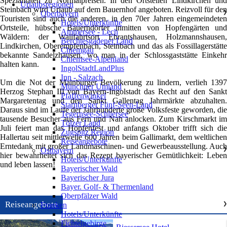
Spezialitäten zu Normalpreisen. In den Ortsteilen Lindkirchen und
Urlaubsregionen
Steinbach wird Urlaub auf dem Bauernhof angeboten. Reizvoll für den
Oberbayern
❯
Touristen sind auch die anderen, in den 70er Jahren eingemeindeten
Hotels/Unterkünfte
Ortsteile, hübsche Bauerndörfer inmitten von Hopfengärten und
Ammersee - Lech
Wäldern: der Wallfahrtsort Ebrantshausen, Holzmannshausen,
Berchtesgadener Land
Lindkirchen, Oberempfenbach, Steinbach und das als Fossillagerstätte
Chiemgau
bekannte Sandelzhausen, wo man in der Schlossgaststätte Einkehr
Chiemsee-Alpenland
halten kann.
IngolStadtLandPlus
Inn - Salzach
Um die Not der Mainburger Bevölkerung zu lindern, verlieh 1397
Münchner Umland
Herzog Stephan III von Bayern-Ingolstadt das Recht auf den Sankt
Pfaffenwinkel
Margaretentag und den Sankt Gallentag Jahrmärkte abzuhalten.
Starnberger Fünf-Seen-Land
Daraus sind im Laufe der Jahrhunderte große Volksfeste geworden, die
Tegernsee-Schliersee
tausende Besucher aus Fern und Nah anlocken. Zum Kirschmarkt im
Tölzer Land
Juli feiert man das Hopfenfest und anfangs Oktober trifft sich die
Zugspitz Region
Hallertau seit mittlerweile 600 Jahren beim Gallimarkt, dem weltlichen
Reiseangebote
Erntedank mit großer Landmaschinen- und Gewerbeausstellung. Auch
Ostbayern
❯
hier bewahrheitet sich das Rezept bayerischer Gemütlichkeit: Leben
Hotels/Unterkünfte
und leben lassen!
Bayerischer Wald
Bayerischer Jura
Bayer. Golf- & Thermenland
Oberpfälzer Wald
Reiseangebote
Franken
❯
Hotels/Unterkünfte
Fichtelgebirge