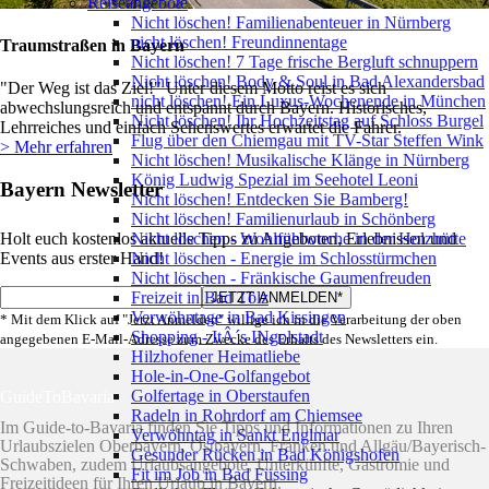
Reiseangebote
Nicht löschen! Familienabenteuer in Nürnberg
nicht löschen! Freundinnentage
Traumstraßen in Bayern
Nicht löschen! 7 Tage frische Bergluft schnuppern
Nicht löschen! Body & Soul in Bad Alexandersbad
"Der Weg ist das Ziel!" Unter diesem Motto reist es sich
nicht löschen! Ein Luxus-Wochenende in München
abwechslungsreich und entspannt durch Bayern. Historisches,
Nicht löschen! Ihr Hochzeitstag auf Schloss Burgel
Lehrreiches und einfach Sehenswertes erwartet die Fahrer.
Flug über den Chiemgau mit TV-Star Steffen Wink
> Mehr erfahren
Nicht löschen! Musikalische Klänge in Nürnberg
König Ludwig Spezial im Seehotel Leoni
Bayern Newsletter
Nicht löschen! Entdecken Sie Bamberg!
Nicht löschen! Familienurlaub in Schönberg
Holt euch kostenlos aktuelle Tipps zu Angeboten, Erlebnissen und
Nicht löschen - Wohlfühlwoche in der Holzhütte
Events aus erster Hand!
Nicht löschen - Energie im Schlosstürmchen
Nicht löschen - Fränkische Gaumenfreuden
Freizeit in Bad Tölz
Verwöhntage in Bad Kissingen
* Mit dem Klick auf "Jetzt Anmelden" willige ich in die Verarbeitung der oben
Shopping - ItÂ´s INgolstadt
angegebenen E-Mail-Adresse zum Zwecke des Erhalts des Newsletters ein.
Hilzhofener Heimatliebe
Hole-in-One-Golfangebot
Golfertage in Oberstaufen
GuideToBavaria
Radeln in Rohrdorf am Chiemsee
Im Guide-to-Bavaria finden Sie Tipps und Informationen zu Ihren
Verwöhntag in Sankt Englmar
Urlaubszielen Oberbayern, Ostbayern, Franken und Allgäu/Bayerisch-
Gesunder Rücken in Bad Königshofen
Schwaben, zudem Urlaubsangebote, Unterkünfte, Gastromie und
Fit im Job in Bad Füssing
Freizeitideen für Ihren Urlaub in Bayern.