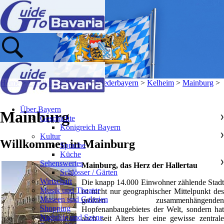
Home
>
Landkreise & Orte
>
Niederbayern
>
Kelheim
>
Mainburg
>
Über Bayern
Mainburg
Geschichte
❯
Königreich Bayern
Kultur
❯
Willkommen in Mainburg
Sprache
Küche
Sehenswertes
❯
Mainburg, das Herz der Hallertau
Schlösser / Gärten
Wirtschaft
Die knapp 14.000 Einwohner zählende Stadt
Musik und Theater
ist nicht nur geographischer Mittelpunkt des
Museen und Galerien
größten zusammenhängenden
Shopping
Hopfenanbaugebietes der Welt, sondern hat
Nightlife und Szene
auch seit Alters her eine gewisse zentrale