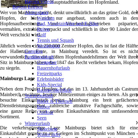
Bayern Videos
Hauptstadtfunktion im Hopfenland.
Bayern Erleben
Wer von Mainburg spricht, denkt unwillkürlich an das grüne Gold, den
Aktivurlaub
❯
Hopfen, der hier nicht nur angebaut, sondern auch in den
Wandern
Hopfenaufbereitungs- und Verarbeitungsbetrieben präpariert,
Rad, Mountainbike und E-Bike
vermahlen, extrahiert, verpackt und schließlich in über 90 Länder der
Reiten
Welt verschickt wird.
Golf
Tennis und Squash
Jährlich werden cirka 250.000 Zentner Hopfen, dies ist fast die Hälfte
Wassersport
der Hallertauer Ernte, in Mainburg veredelt. So ist es nicht
Camping
verwunderlich, dass die größten Hopfenhandelsfirmen der Welt ihren
Familienurlaub
❯
Sitz in Mainburg haben, das 1847 das Recht verliehen bekam, Hopfen
Gastgeber
zu siegeln.
Bauernhofurlaub
Freizeitparks
Mainburgs Lage
Erlebnisbäder
Kids-Special
Neben dem Produkt Hopfen, hat das im 13. Jahrhundert als Castrum
Baumwipfelpfade
Mainberch erwähnte, heutige Mittelzentrum einiges zu bieten. Als gern
Sommerurlaub
❯
besuchte Einkaufsstadt besitzt Mainburg ein breit gefächertes
Bäder & Thermen
Dienstleistungsangebot, zahlreiche attraktive Fachgeschäfte, sowie
Indoor
eine ganze Reihe von großen Einkaufsmärkten mit umfassendem
Outdoor
Sortiment.
Seen
Winterurlaub
❯
Die verkehrsgünstige Lage Mainburgs bietet sich für eine
Skigebiete
Einkaufsfahrt gerade zu an. Gelegen im Schnittpunkt von München -
Winter aktiv