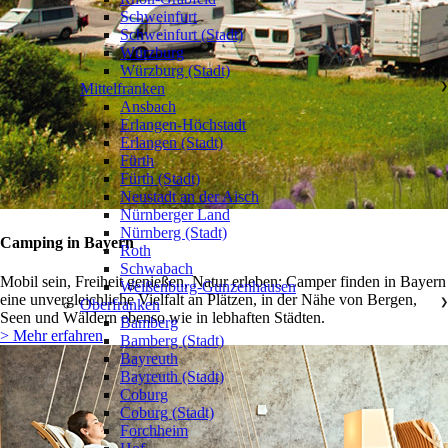
Schweinfurt
Schweinfurt (Stadt)
Würzburg
Würzburg (Stadt)
Mittelfranken
❯
Ansbach
Erlangen-Höchstadt
Erlangen (Stadt)
Fürth
Fürth (Stadt)
Neustadt an der Aisch
Nürnberger Land
Nürnberg (Stadt)
Camping in Bayern
Roth
Schwabach
Mobil sein, Freiheit genießen, Natur erleben: Camper finden in Bayern
Weißenburg-Gunzenhausen
eine unvergleichliche Vielfalt an Plätzen, in der Nähe von Bergen,
Oberfranken
❯
Seen und Wäldern ebenso wie in lebhaften Städten.
Bamberg
> Mehr erfahren
Bamberg (Stadt)
Bayreuth
Bayreuth (Stadt)
Coburg
Coburg (Stadt)
Forchheim