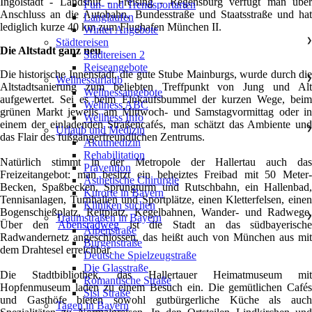
Ingolstadt - Landshut - Freising - Regensburg verfügt man über
Fun- und Trendsportarten
Anschluss an die Autobahn, Bundesstraße und Staatsstraße und hat
Langlaufen
lediglich kurze 40 km zum Flughafen München II.
Winter Angebote
Städtereisen
❯
Die Altstadt ganz neu
Städtereisen 2
Reiseangebote
Die historische Innenstadt, die gute Stube Mainburgs, wurde durch die
Wellnessurlaub
❯
Altstadtsanierung zum beliebten Treffpunkt von Jung und Alt
Wellnessangebote
aufgewertet. Sei es beim Einkaufsbummel der kurzen Wege, beim
Wellness ABC
grünen Markt jeweils am Mittwoch- und Samstagvormittag oder in
Wellness Info
einem der einladenden Straßencafés, man schätzt das Ambiente und
Urlaub und Medizin
❯
das Flair des fußgängerfreundlichen Zentrums.
Akutmedizin
Rehabilitation
Natürlich stimmt in der Metropole der Hallertau auch das
Prävention
Freizeitangebot: man besitzt ein beheiztes Freibad mit 50 Meter-
Ästhetische Chirurgie
Becken, Spaßbecken, Sprungturm und Rutschbahn, ein Hallenbad,
Kurorte in Bayern
Tennisanlagen, Turnhallen und Sportplätze, einen Kletterfelsen, einen
Kliniken suchen
Bogenschießplatz, Reitplatz, Kegelbahnen, Wander- und Radwege.
Traumstraßen in Bayern
❯
Über den
Abensradweg
ist die Stadt an das südbayerische
Alpenstraße
Radwandernetz angeschlossen, das heißt auch von München aus mit
Burgenstraße
dem Drahtesel erreichbar.
Deutsche Spielzeugstraße
Die Glasstraße
Die Stadtbibliothek, das Hallertauer Heimatmuseum mit
Romantische Straße
Hopfenmuseum laden zu einem Besuch ein. Die gemütlichen Cafés
Sisi Straße
und Gasthöfe bieten sowohl gutbürgerliche Küche als auch
Tagen in Bayern