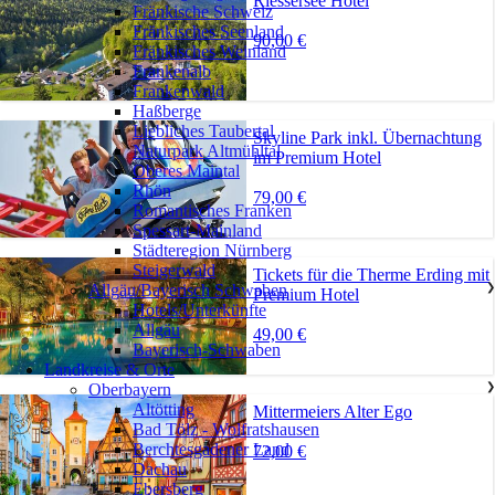
Riessersee Hotel
Fränkische Schweiz
Fränkisches Seenland
90,00 €
Fränkisches Weinland
Frankenalb
Frankenwald
Haßberge
Liebliches Taubertal
Skyline Park inkl. Übernachtung
Naturpark Altmühltal
im Premium Hotel
Oberes Maintal
Rhön
79,00 €
Romantisches Franken
Spessart-Mainland
Städteregion Nürnberg
Steigerwald
Tickets für die Therme Erding mit
Allgäu/Bayerisch Schwaben
❯
Premium Hotel
Hotels/Unterkünfte
Allgäu
49,00 €
Bayerisch-Schwaben
Landkreise & Orte
Oberbayern
❯
Altötting
Mittermeiers Alter Ego
Bad Tölz - Wolfratshausen
Berchtesgadener Land
72,00 €
Dachau
Ebersberg