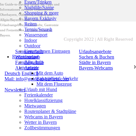
Essen/Trinken
Im Guide-to-Bavaria finden Sie Tipps und
Nightlife/Szene
Informationen zu Ihren Urlaubszielen
Shopping & more
Oberbayern, Ostbayern, Franken und
Bayern Exklusiv
Allgäu/Bayerisch-Schwaben, zudem
Reiten
Urlaubsangebote, Unterkünfte, Gastromie
Tennis/Squash
und Freizeitideen für Ihren Urlaub in
Wassersport
Bayern.
Copyright 2022 | All Right Reserved
Indoor
Outdoor
Unternehmen Eintragen
Sommerurlaub
Urlaubsangebote
Reiseplanung
Winterurlaub
Suchen & Buchen
Allg. Info
Familienurlaub
Städte in Bayern
Anreise
❯
Aktivurlaub
Bayern-Webcams
Mit dem Auto
Deutsch
Englisch
Bahn/öffentl. Verkehr
Mail: info@guide-to-bavaria.com
Mit dem Flugzeug
Urlaub mit Hund
Newsletter
Ferienkalender
Hotelklassifizierung
Mietwagen
Routenplaner & Stadtpläne
Webcams in Bayern
Wetter in Bayern
Zollbestimmungen