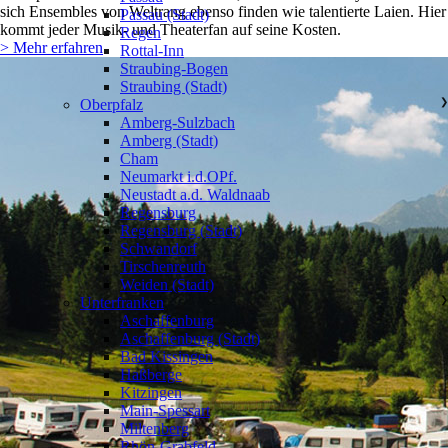
sich Ensembles von Weltrang ebenso finden wie talentierte Laien. Hier
Passau (Stadt)
kommt jeder Musik- und Theaterfan auf seine Kosten.
Regen
> Mehr erfahren
Rottal-Inn
Straubing-Bogen
Straubing (Stadt)
Oberpfalz
❯
Amberg-Sulzbach
Amberg (Stadt)
Cham
Neumarkt i.d.OPf.
Neustadt a.d. Waldnaab
Regensburg
Regensburg (Stadt)
Schwandorf
Tirschenreuth
Weiden (Stadt)
Unterfranken
❯
Aschaffenburg
Aschaffenburg (Stadt)
Bad Kissingen
Haßberge
Kitzingen
Main-Spessart
Miltenberg
Rhön-Grabfeld