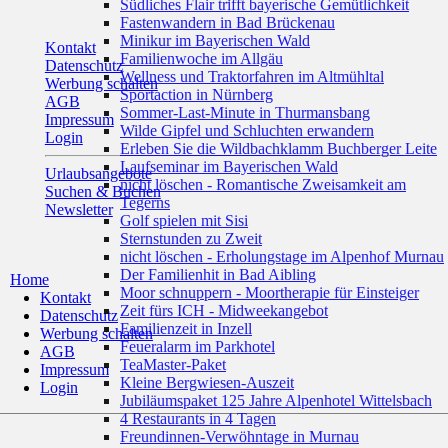
Südliches Flair trifft bayerische Gemütlichkeit
Fastenwandern in Bad Brückenau
Minikur im Bayerischen Wald
Kontakt
Familienwoche im Allgäu
Datenschutz
Wellness und Traktorfahren im Altmühltal
Werbung schalten
Sportaction in Nürnberg
AGB
Sommer-Last-Minute in Thurmansbang
Impressum
Wilde Gipfel und Schluchten erwandern
Login
Erleben Sie die Wildbachklamm Buchberger Leite
Laufseminar im Bayerischen Wald
Urlaubsangebote
nicht löschen - Romantische Zweisamkeit am
Suchen & Buchen
Tegerns
Newsletter
Golf spielen mit Sisi
Sternstunden zu Zweit
nicht löschen - Erholungstage im Alpenhof Murnau
Der Familienhit in Bad Aibling
Home
Moor schnuppern - Moortherapie für Einsteiger
Kontakt
Zeit fürs ICH - Midweekangebot
Datenschutz
Familienzeit in Inzell
Werbung schalten
Feueralarm im Parkhotel
AGB
TeaMaster-Paket
Impressum
Kleine Bergwiesen-Auszeit
Login
Jubiläumspaket 125 Jahre Alpenhotel Wittelsbach
4 Restaurants in 4 Tagen
Freundinnen-Verwöhntage in Murnau