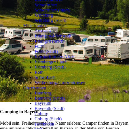
Schweinfurt
Schweinfurt (Stadt)
Würzburg
Würzburg (Stadt)
Mittelfranken
❯
Ansbach
Erlangen-Höchstadt
Erlangen (Stadt)
Fürth
Fürth (Stadt)
Neustadt an der Aisch
Nürnberger Land
Nürnberg (Stadt)
Roth
Schwabach
Weißenburg-Gunzenhausen
Oberfranken
❯
Bamberg
Bamberg (Stadt)
Bayreuth
Bayreuth (Stadt)
Camping in Bayern
Coburg
Coburg (Stadt)
Mobil sein, Freiheit genießen, Natur erleben: Camper finden in Bayern
Forchheim
eine unvergleichliche Vielfalt an Plätzen, in der Nähe von Bergen,