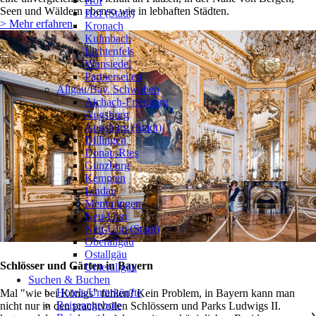
Hof
Seen und Wäldern ebenso wie in lebhaften Städten.
Hof (Stadt)
> Mehr erfahren
Kronach
Kulmbach
Lichtenfels
Wunsiedel
Partnerseiten
Allgäu/Bay. Schwaben
❯
Aichach-Friedberg
Augsburg
Augsburg (Stadt)
Dillingen
Donau-Ries
Günzburg
Kempten
Lindau
Memmingen
Neu-Ulm
Neu-Ulm (Stadt)
Oberallgäu
Ostallgäu
Schlösser und Gärten in Bayern
Unterallgäu
Suchen & Buchen
Hotels/Unterkünfte
Mal "wie bei Königs" fühlen? Kein Problem, in Bayern kann man
Reiseangebote
nicht nur in den prachtvollen Schlössern und Parks Ludwigs II.
❯