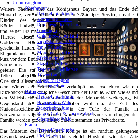
Urlaubsregionen
Oberbayern
❯
Weitere Themen sind das Königshaus Bayern und das Ende der
Hotels/Unterkünfte
Monarchie, versinnbildlicht durch ein 328-teiliges Service, das die 9
Ammersee - Lech
Kinder des
letzten
Berchtesgadener Land
Königs Ludwig III.
Chiemgau
und seiner Frau Marie
Chiemsee-Alpenland
Therese diesen zur
IngolStadtLandPlus
Goldenen Hochzeit
Inn - Salzach
geschenkt hatten. Das
Münchner Umland
Ehejubiläum wurde
Pfaffenwinkel
kurz vor dem Ende des
Starnberger Fünf-Seen-Land
Königtums 1918
Tegernsee-Schliersee
gefeiert. Die auf den
Tölzer Land
Tellern abgebildeten
Zugspitz Region
Orte sind allesamt mit
Reiseangebote
dem Wirken der Wittelsbacher verknüpft und erscheinen wie ein
Ostbayern
❯
Rückblick auf die königliche Geschichte der Familie. Auch wie es mit
Hotels/Unterkünfte
den Wittelsbachern nach dem Ende der Monarchie weiterging, ist
Bayerischer Wald
Gegenstand der Ausstellung. Dabei wird u.a. die Zeit des
Bayerischer Jura
Nationalsozialismus beleuchtet, in der Teile der Familie in
Bayer. Golf- & Thermenland
Konzentrationslagern interniert waren. Auch Kunstsammlungen der
Oberpfälzer Wald
Familie werden gezeigt, einige Stücke stammen aus Privatbesitz.
Franken
❯
Hotels/Unterkünfte
Das Museum der Bayerischen Könige ist ein rundum gelungenes
Fichtelgebirge
Gesamtkunstwerk. Es zeigt in vielerlei Hinsicht, wie das Alte