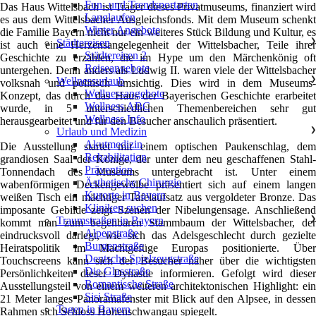
Fun- und Trendsportarten
Das Haus Wittelsbach ist Träger dieses Privatmuseums, finanziert wird
Langlaufen
es aus dem Wittelsbacher Ausgleichsfonds. Mit dem Museum schenkt
Winter Angebote
die Familie Bayern nicht nur ein weiteres Stück Bildung und Kultur, es
Städtereisen
❯
ist auch eine Herzensangelegenheit der Wittelsbacher, Teile ihrer
Städtereisen 2
Geschichte zu erzählen, die im Hype um den Märchenkönig oft
Reiseangebote
untergehen. Denn anders als Ludwig II. waren viele der Wittelsbacher
Wellnessurlaub
❯
volksnah und politisch umsichtig. Dies wird in dem Museums-
Wellnessangebote
Konzept, das durch das Haus der Bayerischen Geschichte erarbeitet
Wellness ABC
wurde, in 5 unterschiedlichen Themenbereichen sehr gut
Wellness Info
herausgearbeitet und für den Besucher anschaulich präsentiert.
Urlaub und Medizin
❯
Akutmedizin
Die Ausstellung startet mit einem optischen Paukenschlag, dem
Rehabilitation
grandiosen Saal der Könige, der unter dem neu geschaffenen Stahl-
Prävention
Tonnendach des Museums untergebracht ist. Unter einem
Ästhetische Chirurgie
wabenförmigen Deckengewölbe präsentiert sich auf einem langen
Kurorte in Bayern
weißen Tisch ein mächtiger Tafelaufsatz aus vergoldeter Bronze. Das
Kliniken suchen
imposante Gebilde zeigt Szenen der Nibelungensage. Anschließend
Traumstraßen in Bayern
❯
kommt man zum begehbaren Stammbaum der Wittelsbacher, der
Alpenstraße
eindrucksvoll darlegt, wie sich das Adelsgeschlecht durch gezielte
Burgenstraße
Heiratspolitik im Machtgefüge Europas positionierte. Über
Deutsche Spielzeugstraße
Touchscreens kann sich der Besucher näher über die wichtigsten
Die Glasstraße
Persönlichkeiten dieser Dynastie informieren. Gefolgt wird dieser
Romantische Straße
Ausstellungsteil von einem weiteren architektonischen Highlight: ein
Sisi Straße
21 Meter langes Panoramafenster mit Blick auf den Alpsee, in dessen
Tagen in Bayern
Rahmen sich Schloss Hohenschwangau spiegelt.