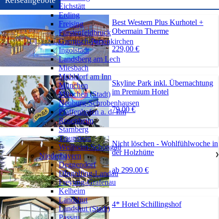
Reiseangebote
Eichstätt
Erding
Best Western Plus Kurhotel +
Freising
Obermain Therme
Fürstenfeldbruck
Garmisch-Partenkirchen
229,00 €
Ingolstadt
Landsberg am Lech
Miesbach
Mühldorf am Inn
Skyline Park inkl. Übernachtung
München
im Premium Hotel
München (Stadt)
Neuburg-Schrobenhausen
79,00 €
Pfaffenhofen a. d. Ilm
Rosenheim
Starnberg
Traunstein
Nicht löschen - Wohlfühlwoche in
Weilheim-Schongau
der Holzhütte
Niederbayern
❯
Deggendorf
ab 299.00 €
Dingolfing-Landau
Freyung-Grafenau
Kelheim
Landshut
4* Hotel Schillingshof
Landshut (Stadt)
Passau