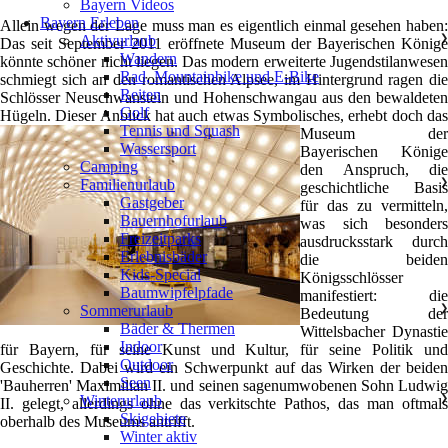
Bayern Videos
Bayern Erleben
Allein wegen der Lage muss man es eigentlich einmal gesehen haben:
Aktivurlaub
❯
Das seit September 2011 eröffnete Museum der Bayerischen Könige
Wandern
könnte schöner nicht liegen. Das modern erweiterte Jugendstilanwesen
Rad, Mountainbike und E-Bike
schmiegt sich an den romantischen Alpsee, im Hintergrund ragen die
Reiten
Schlösser Neuschwanstein und Hohenschwangau aus den bewaldeten
Golf
Hügeln. Dieser Anblick hat auch etwas
Symbolisches, erhebt doch das
Tennis und Squash
Museum der
Wassersport
Bayerischen Könige
Camping
den Anspruch, die
Familienurlaub
❯
geschichtliche Basis
Gastgeber
für das zu vermitteln,
Bauernhofurlaub
was sich besonders
Freizeitparks
ausdrucksstark durch
Erlebnisbäder
die beiden
Kids-Special
Königsschlösser
Baumwipfelpfade
manifestiert: die
Sommerurlaub
❯
Bedeutung der
Bäder & Thermen
Wittelsbacher Dynastie
Indoor
für Bayern, für seine Kunst und Kultur, für seine Politik und
Outdoor
Geschichte. Dabei wird ein Schwerpunkt auf das Wirken der beiden
Seen
'Bauherren' Maximilian II. und seinen sagenumwobenen Sohn Ludwig
Winterurlaub
❯
II. gelegt, allerdings ohne das verkitschte Pathos, das man oftmals
Skigebiete
oberhalb des Museums antrifft.
Winter aktiv