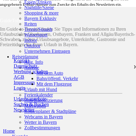
Essen/Trinken
angegebenen E-Mail-Adresse zum Zwecke des Erhalts des Newsletters ein.
Nightlife/Szene
Shopping & more
Bayern Exklusiv
GuideToBavaria
Reiten
Im Guide-to-Bavaria finden Sie Tipps und Informationen zu Ihren
Tennis/Squash
Urlaubszielen Oberbayern, Ostbayern, Franken und Allgäu/Bayerisch-
Wassersport
Schwaben, zudem Urlaubsangebote, Unterkünfte, Gastromie und
Indoor
Freizeitideen für Ihren Urlaub in Bayern.
Outdoor
Unternehmen Eintragen
Reiseplanung
Kontakt
Allg. Info
Datenschutz
Anreise
❯
Werbung schalten
Mit dem Auto
AGB
Bahn/öffentl. Verkehr
Impressum
Mit dem Flugzeug
Login
Urlaub mit Hund
Ferienkalender
Urlaubsangebote
Hotelklassifizierung
Suchen & Buchen
Mietwagen
Newsletter
Routenplaner & Stadtpläne
Webcams in Bayern
Wetter in Bayern
Zollbestimmungen
Home