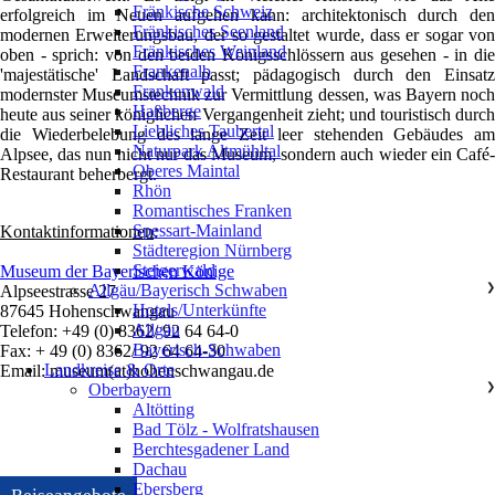
Fränkische Schweiz
erfolgreich im Neuen aufgehen kann: architektonisch durch den
Fränkisches Seenland
modernen Erweiterungsbau, der so gestaltet wurde, dass er sogar von
Fränkisches Weinland
oben - sprich: von den beiden Königsschlössern aus gesehen - in die
Frankenalb
'majestätische' Landschaft passt; pädagogisch durch den Einsatz
Frankenwald
modernster Museumstechnik zur Vermittlung dessen, was Bayern noch
Haßberge
heute aus seiner königlichen Vergangenheit zieht; und touristisch durch
Liebliches Taubertal
die Wiederbelebung des lange Zeit leer stehenden Gebäudes am
Naturpark Altmühltal
Alpsee, das nun nicht nur das Museum, sondern auch wieder ein Café-
Oberes Maintal
Restaurant beherbergt.
Rhön
Romantisches Franken
Spessart-Mainland
Kontaktinformationen
:
Städteregion Nürnberg
Steigerwald
Museum der Bayerischen Könige
Allgäu/Bayerisch Schwaben
❯
Alpseestrasse 27
Hotels/Unterkünfte
87645 Hohenschwangau
Allgäu
Telefon: +49 (0) 8362/ 92 64 64-0
Bayerisch-Schwaben
Fax: + 49 (0) 8362/ 92 64 64-30
Landkreise & Orte
Email: museum(at)hohenschwangau.de
Oberbayern
❯
Altötting
Bad Tölz - Wolfratshausen
Berchtesgadener Land
Dachau
Ebersberg