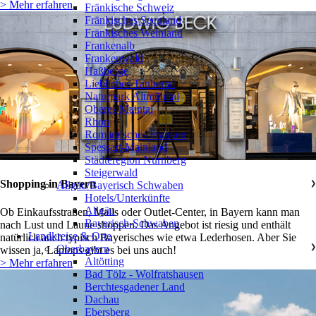
> Mehr erfahren
Fränkische Schweiz
Fränkisches Seenland
Fränkisches Weinland
Frankenalb
Frankenwald
Haßberge
Liebliches Taubertal
Naturpark Altmühltal
Oberes Maintal
Rhön
Romantisches Franken
Spessart-Mainland
Städteregion Nürnberg
Steigerwald
Shopping in Bayern
Allgäu/Bayerisch Schwaben
❯
Hotels/Unterkünfte
Allgäu
Ob Einkaufsstraßen, Malls oder Outlet-Center, in Bayern kann man
Bayerisch-Schwaben
nach Lust und Laune shoppen. Das Angebot ist riesig und enthält
Landkreise & Orte
natürlich auch typisch Bayerisches wie etwa Lederhosen. Aber Sie
Oberbayern
❯
wissen ja, Laptops gibt es bei uns auch!
Altötting
> Mehr erfahren
Bad Tölz - Wolfratshausen
Berchtesgadener Land
Dachau
Ebersberg