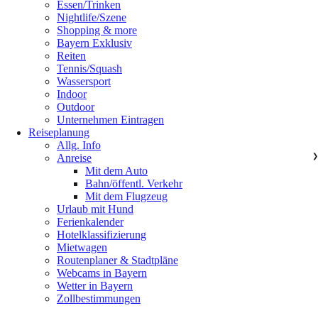
Essen/Trinken
Nightlife/Szene
Shopping & more
Bayern Exklusiv
Reiten
Tennis/Squash
Wassersport
Indoor
Outdoor
Unternehmen Eintragen
Reiseplanung
Allg. Info
Anreise
❯
Mit dem Auto
Bahn/öffentl. Verkehr
Mit dem Flugzeug
Urlaub mit Hund
Ferienkalender
Hotelklassifizierung
Mietwagen
Routenplaner & Stadtpläne
Webcams in Bayern
Wetter in Bayern
Zollbestimmungen