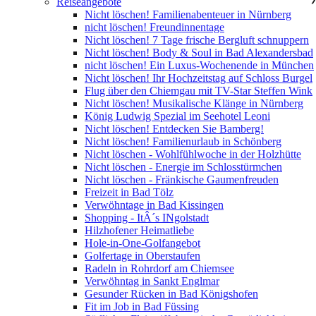
Reiseangebote
Nicht löschen! Familienabenteuer in Nürnberg
nicht löschen! Freundinnentage
Nicht löschen! 7 Tage frische Bergluft schnuppern
Nicht löschen! Body & Soul in Bad Alexandersbad
nicht löschen! Ein Luxus-Wochenende in München
Nicht löschen! Ihr Hochzeitstag auf Schloss Burgel
Flug über den Chiemgau mit TV-Star Steffen Wink
Nicht löschen! Musikalische Klänge in Nürnberg
König Ludwig Spezial im Seehotel Leoni
Nicht löschen! Entdecken Sie Bamberg!
Nicht löschen! Familienurlaub in Schönberg
Nicht löschen - Wohlfühlwoche in der Holzhütte
Nicht löschen - Energie im Schlosstürmchen
Nicht löschen - Fränkische Gaumenfreuden
Freizeit in Bad Tölz
Verwöhntage in Bad Kissingen
Shopping - ItÂ´s INgolstadt
Hilzhofener Heimatliebe
Hole-in-One-Golfangebot
Golfertage in Oberstaufen
Radeln in Rohrdorf am Chiemsee
Verwöhntag in Sankt Englmar
Gesunder Rücken in Bad Königshofen
Fit im Job in Bad Füssing