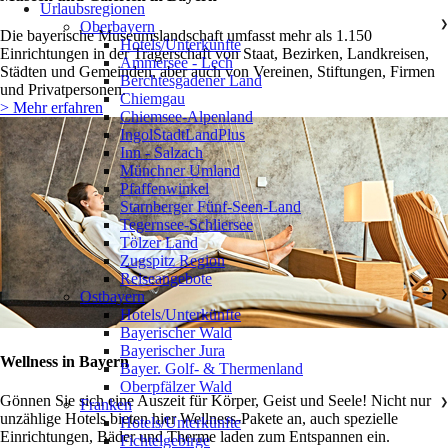
Urlaubsregionen
Oberbayern
❯
Die bayerische Museumslandschaft umfasst mehr als 1.150
Hotels/Unterkünfte
Einrichtungen in der Trägerschaft von Staat, Bezirken, Landkreisen,
Ammersee - Lech
Städten und Gemeinden, aber auch von Vereinen, Stiftungen, Firmen
Berchtesgadener Land
und Privatpersonen.
Chiemgau
> Mehr erfahren
Chiemsee-Alpenland
IngolStadtLandPlus
Inn - Salzach
Münchner Umland
Pfaffenwinkel
Starnberger Fünf-Seen-Land
Tegernsee-Schliersee
Tölzer Land
Zugspitz Region
Reiseangebote
Ostbayern
❯
Hotels/Unterkünfte
Bayerischer Wald
Bayerischer Jura
Wellness in Bayern
Bayer. Golf- & Thermenland
Oberpfälzer Wald
Gönnen Sie sich eine Auszeit für Körper, Geist und Seele! Nicht nur
Franken
❯
unzählige Hotels bieten hier Wellness-Pakete an, auch spezielle
Hotels/Unterkünfte
Einrichtungen, Bäder und Therme laden zum Entspannen ein.
Fichtelgebirge