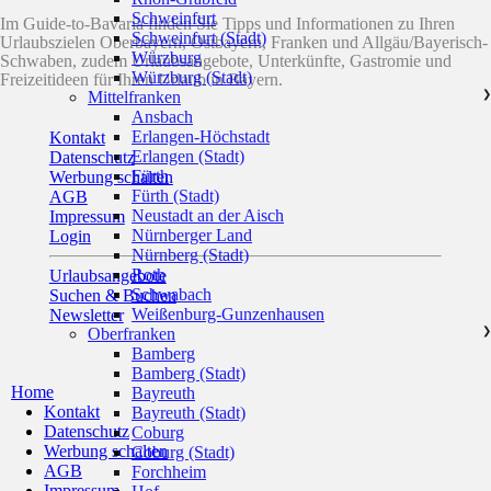
Schweinfurt
Im Guide-to-Bavaria finden Sie Tipps und Informationen zu Ihren
Schweinfurt (Stadt)
Urlaubszielen Oberbayern, Ostbayern, Franken und Allgäu/Bayerisch-
Würzburg
Schwaben, zudem Urlaubsangebote, Unterkünfte, Gastromie und
Würzburg (Stadt)
Freizeitideen für Ihren Urlaub in Bayern.
Mittelfranken
❯
Ansbach
Erlangen-Höchstadt
Kontakt
Erlangen (Stadt)
Datenschutz
Fürth
Werbung schalten
Fürth (Stadt)
AGB
Neustadt an der Aisch
Impressum
Nürnberger Land
Login
Nürnberg (Stadt)
Roth
Urlaubsangebote
Schwabach
Suchen & Buchen
Weißenburg-Gunzenhausen
Newsletter
Oberfranken
❯
Bamberg
Bamberg (Stadt)
Home
Bayreuth
Kontakt
Bayreuth (Stadt)
Datenschutz
Coburg
Werbung schalten
Coburg (Stadt)
AGB
Forchheim
Impressum