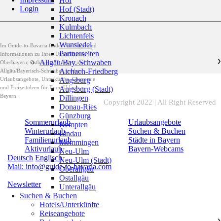
Hof
Login
Hof (Stadt)
Kronach
Kulmbach
Lichtenfels
Wunsiedel
Im Guide-to-Bavaria finden Sie Tipps und
Partnerseiten
Informationen zu Ihren Urlaubszielen
Allgäu/Bay. Schwaben
❯
Oberbayern, Ostbayern, Franken und
Aichach-Friedberg
Allgäu/Bayerisch-Schwaben, zudem
Urlaubsangebote, Unterkünfte, Gastromie
Augsburg
und Freizeitideen für Ihren Urlaub in
Augsburg (Stadt)
Bayern.
Dillingen
Copyright 2022 | All Right Reserved
Donau-Ries
Günzburg
Sommerurlaub
Urlaubsangebote
Kempten
Winterurlaub
Suchen & Buchen
Lindau
Familienurlaub
Städte in Bayern
Memmingen
Aktivurlaub
Bayern-Webcams
Neu-Ulm
Deutsch
Englisch
Neu-Ulm (Stadt)
Mail: info@guide-to-bavaria.com
Oberallgäu
Ostallgäu
Newsletter
Unterallgäu
Suchen & Buchen
Hotels/Unterkünfte
Reiseangebote
❯