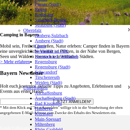
Passau (Stadt)
Regen
Rottal-Inn
Straubing-Bogen
Straubing (Stadt)
Oberpfalz
❯
Camping in Bayern
Amberg-Sulzbach
Amberg (Stadt)
Cham
Mobil sein, Freiheit genießen, Natur erleben: Camper finden in Bayern
Neumarkt i.d.OPf.
eine unvergleichliche Vielfalt an Plätzen, in der Nähe von Bergen,
Neustadt a.d. Waldnaab
Seen und Wäldern ebenso wie in lebhaften Städten.
Regensburg
> Mehr erfahren
Regensburg (Stadt)
Schwandorf
Bayern Newsletter
Tirschenreuth
Weiden (Stadt)
Holt euch kostenlos aktuelle Tipps zu Angeboten, Erlebnissen und
Unterfranken
❯
Events aus erster Hand!
Aschaffenburg
Aschaffenburg (Stadt)
Bad Kissingen
* Mit dem Klick auf "Jetzt Anmelden" willige ich in die Verarbeitung der oben
Haßberge
angegebenen E-Mail-Adresse zum Zwecke des Erhalts des Newsletters ein.
Kitzingen
Main-Spessart
Miltenberg
GuideToBavaria
Rhön-Grabfeld