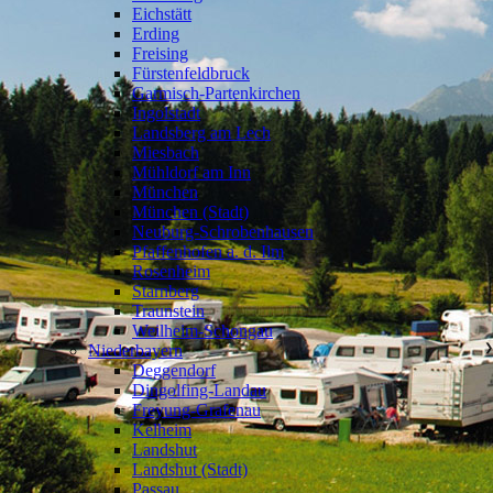
Eichstätt
Erding
Freising
Fürstenfeldbruck
Garmisch-Partenkirchen
Ingolstadt
Landsberg am Lech
Miesbach
Mühldorf am Inn
München
München (Stadt)
Neuburg-Schrobenhausen
Pfaffenhofen a. d. Ilm
Rosenheim
Starnberg
Traunstein
Weilheim-Schongau
Niederbayern
❯
Deggendorf
Dingolfing-Landau
Freyung-Grafenau
Kelheim
Landshut
Landshut (Stadt)
Passau