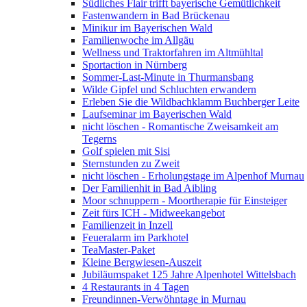
Südliches Flair trifft bayerische Gemütlichkeit
Fastenwandern in Bad Brückenau
Minikur im Bayerischen Wald
Familienwoche im Allgäu
Wellness und Traktorfahren im Altmühltal
Sportaction in Nürnberg
Sommer-Last-Minute in Thurmansbang
Wilde Gipfel und Schluchten erwandern
Erleben Sie die Wildbachklamm Buchberger Leite
Laufseminar im Bayerischen Wald
nicht löschen - Romantische Zweisamkeit am
Tegerns
Golf spielen mit Sisi
Sternstunden zu Zweit
nicht löschen - Erholungstage im Alpenhof Murnau
Der Familienhit in Bad Aibling
Moor schnuppern - Moortherapie für Einsteiger
Zeit fürs ICH - Midweekangebot
Familienzeit in Inzell
Feueralarm im Parkhotel
TeaMaster-Paket
Kleine Bergwiesen-Auszeit
Jubiläumspaket 125 Jahre Alpenhotel Wittelsbach
4 Restaurants in 4 Tagen
Freundinnen-Verwöhntage in Murnau