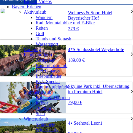
Bayern Videos
Bayern Erleben
Aktivurlaub
❯
Wellness & Sport Hotel
Wandern
Bayerischer Hof
Rad, Mountainbike und E-Bike
Reiten
279 €
Golf
Tennis und Squash
Wassersport
4*S Schlosshotel Weyberhöfe
Camping
Familienurlaub
❯
189,00 €
Gastgeber
Bauernhofurlaub
Freizeitparks
Erlebnisbäder
Kids-Special
Skyline Park inkl. Übernachtung
Baumwipfelpfade
im Premium Hotel
Sommerurlaub
❯
Bäder & Thermen
79,00 €
Indoor
Outdoor
Seen
Winterurlaub
❯
4⭑ Seehotel Leoni
Skigebiete
Winter aktiv