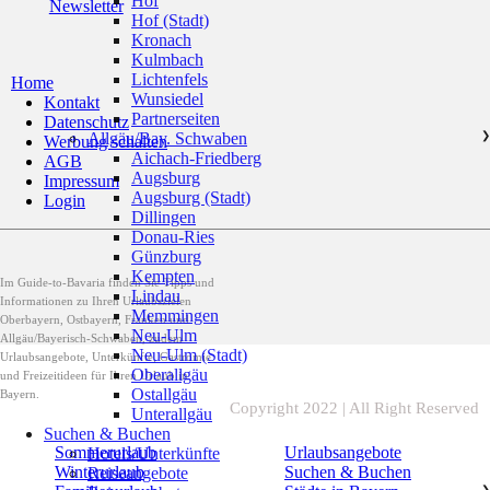
Hof
Newsletter
Hof (Stadt)
Kronach
Kulmbach
Lichtenfels
Home
Wunsiedel
Kontakt
Partnerseiten
Datenschutz
Allgäu/Bay. Schwaben
❯
Werbung schalten
Aichach-Friedberg
AGB
Augsburg
Impressum
Augsburg (Stadt)
Login
Dillingen
Donau-Ries
Günzburg
Kempten
Im Guide-to-Bavaria finden Sie Tipps und
Lindau
Informationen zu Ihren Urlaubszielen
Memmingen
Oberbayern, Ostbayern, Franken und
Neu-Ulm
Allgäu/Bayerisch-Schwaben, zudem
Neu-Ulm (Stadt)
Urlaubsangebote, Unterkünfte, Gastromie
Oberallgäu
und Freizeitideen für Ihren Urlaub in
Ostallgäu
Bayern.
Copyright 2022 | All Right Reserved
Unterallgäu
Suchen & Buchen
Sommerurlaub
Urlaubsangebote
Hotels/Unterkünfte
Winterurlaub
Suchen & Buchen
Reiseangebote
❯