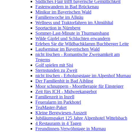
Südliches Flair trifft bayerische Gemütlichkeit
Fastenwandern in Bad Brückenau
Minikur im Bayerischen Wald
Familienwoche im Allgäu
Wellness und Traktorfahren im Altmühltal
Sportaction in Nürnberg
Sommer-Last-Minute in Thurmansbang
Wilde Gipfel und Schluchten erwandern
Erleben Sie die Wildbachklamm Buchberger Leite
Laufseminar im Bayerischen Wald
nicht löschen - Romantische Zweisamkeit am
Tegerns
Golf spielen mit Sisi
Sternstunden zu Zweit
nicht löschen - Erholungstage im Alpenhof Murnau
Der Familienhit in Bad Aibling
Moor schnuppern - Moortherapie für Einsteiger
Zeit fürs ICH - Midweekangebot
Familienzeit in Inzell
Feueralarm im Parkhotel
TeaMaster-Paket
Kleine Bergwiesen-Auszeit
Jubiläumspaket 125 Jahre Alpenhotel Wittelsbach
4 Restaurants in 4 Tagen
Freundinnen-Verwöhntage in Murnau