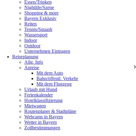
Essen/Trinken
Nightlife/Szene
Shopping & more
Bayern Exklusiv
Reiten
Tennis/Squash
Wassersport
Indoor
Outdoor
Unternehmen Eintragen
Reiseplanung
Allg. Info
Anreise
❯
Mit dem Auto
Bahn/öffentl. Verkehr
Mit dem Flugzeug
Urlaub mit Hund
Ferienkalender
Hotelklassifizierung
Mietwagen
Routenplaner & Stadtpläne
Webcams in Bayern
Wetter in Bayern
Zollbestimmungen