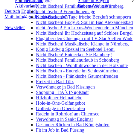
Familienurlaub
Städte in Bayern
Reiseangebote
Aktivurlaub
Bayern-Webcams
Nicht löschen! Familienabenteuer in Nürnberg
Deutsch
Englisch
nicht löschen! Freundinnentage
Mail: info@guide-to-bavaria.com
Nicht löschen! 7 Tage frische Bergluft schnuppern
Nicht löschen! Body & Soul in Bad Alexandersbad
Newsletter
nicht löschen! Ein Luxus-Wochenende in München
Nicht löschen! Ihr Hochzeitstag auf Schloss Burgel
Flug über den Chiemgau mit TV-Star Steffen Wink
Nicht löschen! Musikalische Klänge in Nürnberg
König Ludwig Spezial im Seehotel Leoni
Nicht löschen! Entdecken Sie Bamberg!
Nicht löschen! Familienurlaub in Schönberg
Nicht löschen - Wohlfühlwoche in der Holzhütte
Nicht löschen - Energie im Schlosstürmchen
Nicht löschen - Fränkische Gaumenfreuden
Freizeit in Bad Tölz
Verwöhntage in Bad Kissingen
Shopping - ItÂ´s INgolstadt
Hilzhofener Heimatliebe
Hole-in-One-Golfangebot
Golfertage in Oberstaufen
Radeln in Rohrdorf am Chiemsee
Verwöhntag in Sankt Englmar
Gesunder Rücken in Bad Königshofen
Fit im Job in Bad Füssing