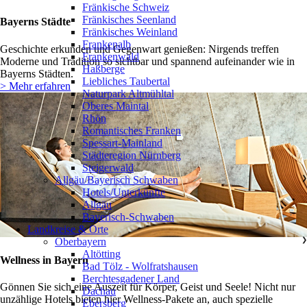
Fränkische Schweiz
Fränkisches Seenland
Bayerns Städte
Fränkisches Weinland
Frankenalb
Geschichte erkunden und Gegenwart genießen: Nirgends treffen
Frankenwald
Moderne und Tradition so sichtbar und spannend aufeinander wie in
Haßberge
Bayerns Städten.
Liebliches Taubertal
> Mehr erfahren
Naturpark Altmühltal
Oberes Maintal
Rhön
Romantisches Franken
Spessart-Mainland
Städteregion Nürnberg
Steigerwald
Allgäu/Bayerisch Schwaben
❯
Hotels/Unterkünfte
Allgäu
Bayerisch-Schwaben
Landkreise & Orte
Oberbayern
❯
Altötting
Wellness in Bayern
Bad Tölz - Wolfratshausen
Berchtesgadener Land
Gönnen Sie sich eine Auszeit für Körper, Geist und Seele! Nicht nur
Dachau
unzählige Hotels bieten hier Wellness-Pakete an, auch spezielle
Ebersberg