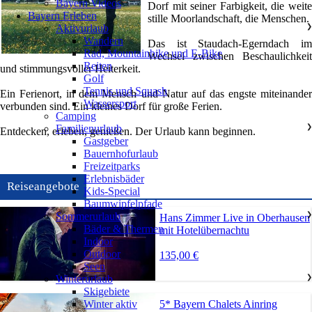
Bayern Videos
Dorf mit seiner Farbigkeit, die weite
Bayern Erleben
stille Moorlandschaft, die Menschen.
Aktivurlaub
❯
Wandern
Das ist Staudach-Egerndach im
Rad, Mountainbike und E-Bike
Wechsel zwischen Beschaulichkeit
Reiten
und stimmungsvoller Heiterkeit.
Golf
Tennis und Squash
Ein Ferienort, in dem Mensch und Natur auf das engste miteinander
Wassersport
verbunden sind. Ein kleines Dorf für große Ferien.
Camping
Familienurlaub
❯
Entdecken, erleben, genießen. Der Urlaub kann beginnen.
Gastgeber
Bauernhofurlaub
Freizeitparks
Erlebnisbäder
Reiseangebote
Kids-Special
Baumwipfelpfade
Sommerurlaub
❯
Hans Zimmer Live in Oberhausen
Bäder & Thermen
mit Hotelübernachtu
Indoor
Outdoor
135,00 €
Seen
Winterurlaub
❯
Skigebiete
5* Bayern Chalets Ainring
Winter aktiv