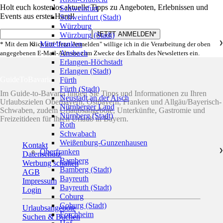
Holt euch kostenlos aktuelle Tipps zu Angeboten, Erlebnissen und
Schweinfurt
Events aus erster Hand!
Schweinfurt (Stadt)
Würzburg
Würzburg (Stadt)
Mittelfranken
❯
* Mit dem Klick auf "Jetzt Anmelden" willige ich in die Verarbeitung der oben
Ansbach
angegebenen E-Mail-Adresse zum Zwecke des Erhalts des Newsletters ein.
Erlangen-Höchstadt
Erlangen (Stadt)
GuideToBavaria
Fürth
Fürth (Stadt)
Im Guide-to-Bavaria finden Sie Tipps und Informationen zu Ihren
Neustadt an der Aisch
Urlaubszielen Oberbayern, Ostbayern, Franken und Allgäu/Bayerisch-
Nürnberger Land
Schwaben, zudem Urlaubsangebote, Unterkünfte, Gastromie und
Nürnberg (Stadt)
Freizeitideen für Ihren Urlaub in Bayern.
Roth
Schwabach
Weißenburg-Gunzenhausen
Kontakt
Oberfranken
❯
Datenschutz
Bamberg
Werbung schalten
Bamberg (Stadt)
AGB
Bayreuth
Impressum
Bayreuth (Stadt)
Login
Coburg
Coburg (Stadt)
Urlaubsangebote
Forchheim
Suchen & Buchen