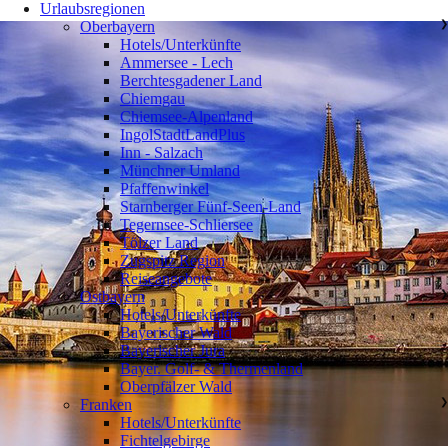
Urlaubsregionen
Oberbayern
❯
Hotels/Unterkünfte
Ammersee - Lech
Berchtesgadener Land
Chiemgau
Chiemsee-Alpenland
IngolStadtLandPlus
Inn - Salzach
Münchner Umland
Pfaffenwinkel
Starnberger Fünf-Seen-Land
Tegernsee-Schliersee
Tölzer Land
Zugspitz Region
Reiseangebote
Ostbayern
❯
Hotels/Unterkünfte
Bayerischer Wald
Bayerischer Jura
Bayer. Golf- & Thermenland
Oberpfälzer Wald
Franken
❯
Hotels/Unterkünfte
Fichtelgebirge