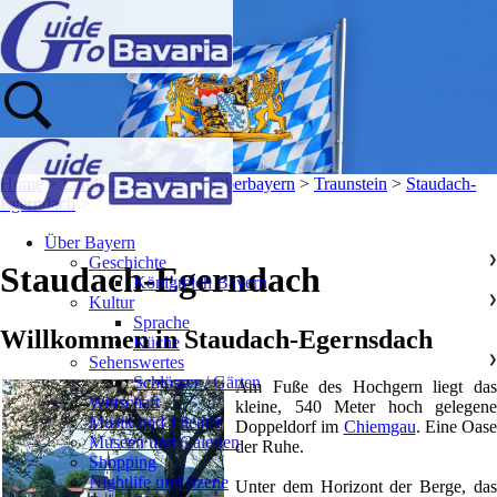
Home
>
Landkreise & Orte
>
Oberbayern
>
Traunstein
>
Staudach-
Egerndach
>
Über Bayern
Geschichte
❯
Staudach-Egerndach
Königreich Bayern
Kultur
❯
Sprache
Willkommen in Staudach-Egernsdach
Küche
Sehenswertes
❯
Schlösser / Gärten
Am Fuße des Hochgern liegt das
Wirtschaft
kleine, 540 Meter hoch gelegene
Musik und Theater
Doppeldorf im
Chiemgau
. Eine Oase
Museen und Galerien
der Ruhe.
Shopping
Nightlife und Szene
Unter dem Horizont der Berge, das