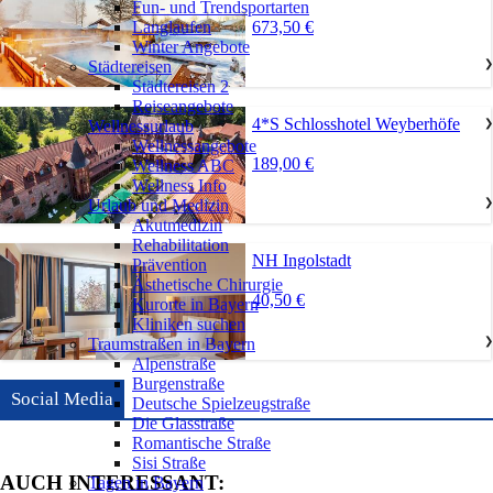
Fun- und Trendsportarten
673,50 €
Langlaufen
Winter Angebote
Städtereisen
❯
Städtereisen 2
Reiseangebote
4*S Schlosshotel Weyberhöfe
Wellnessurlaub
❯
Wellnessangebote
189,00 €
Wellness ABC
Wellness Info
Urlaub und Medizin
❯
Akutmedizin
Rehabilitation
NH Ingolstadt
Prävention
Ästhetische Chirurgie
40,50 €
Kurorte in Bayern
Kliniken suchen
Traumstraßen in Bayern
❯
Alpenstraße
Burgenstraße
Social Media
Deutsche Spielzeugstraße
Die Glasstraße
Romantische Straße
Sisi Straße
AUCH INTERESSANT:
Tagen in Bayern