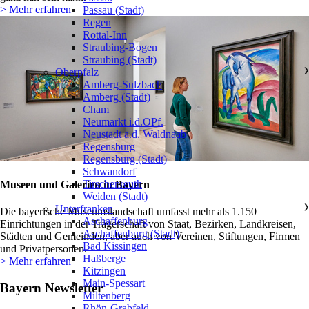
> Mehr erfahren
Passau (Stadt)
Regen
Rottal-Inn
Straubing-Bogen
Straubing (Stadt)
Oberpfalz
❯
Amberg-Sulzbach
Amberg (Stadt)
Cham
Neumarkt i.d.OPf.
Neustadt a.d. Waldnaab
Regensburg
Regensburg (Stadt)
Schwandorf
Tirschenreuth
Museen und Galerien in Bayern
Weiden (Stadt)
Unterfranken
❯
Die bayerische Museumslandschaft umfasst mehr als 1.150
Aschaffenburg
Einrichtungen in der Trägerschaft von Staat, Bezirken, Landkreisen,
Aschaffenburg (Stadt)
Städten und Gemeinden, aber auch von Vereinen, Stiftungen, Firmen
Bad Kissingen
und Privatpersonen.
Haßberge
> Mehr erfahren
Kitzingen
Main-Spessart
Bayern Newsletter
Miltenberg
Rhön-Grabfeld