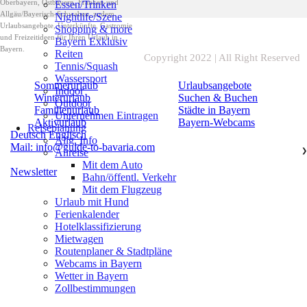
Oberbayern, Ostbayern, Franken und
Essen/Trinken
Allgäu/Bayerisch-Schwaben, zudem
Nightlife/Szene
Urlaubsangebote, Unterkünfte, Gastromie
Shopping & more
und Freizeitideen für Ihren Urlaub in
Bayern Exklusiv
Bayern.
Reiten
Copyright 2022 | All Right Reserved
Tennis/Squash
Wassersport
Sommerurlaub
Urlaubsangebote
Indoor
Winterurlaub
Suchen & Buchen
Outdoor
Familienurlaub
Städte in Bayern
Unternehmen Eintragen
Aktivurlaub
Bayern-Webcams
Reiseplanung
Deutsch
Englisch
Allg. Info
Mail: info@guide-to-bavaria.com
Anreise
❯
Mit dem Auto
Newsletter
Bahn/öffentl. Verkehr
Mit dem Flugzeug
Urlaub mit Hund
Ferienkalender
Hotelklassifizierung
Mietwagen
Routenplaner & Stadtpläne
Webcams in Bayern
Wetter in Bayern
Zollbestimmungen