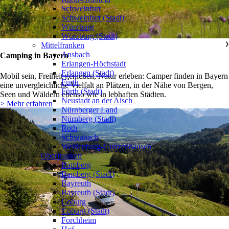
Schweinfurt
Schweinfurt (Stadt)
Würzburg
Würzburg (Stadt)
Mittelfranken
❯
Ansbach
Camping in Bayern
Erlangen-Höchstadt
Erlangen (Stadt)
Mobil sein, Freiheit genießen, Natur erleben: Camper finden in Bayern
Fürth
eine unvergleichliche Vielfalt an Plätzen, in der Nähe von Bergen,
Fürth (Stadt)
Seen und Wäldern ebenso wie in lebhaften Städten.
Neustadt an der Aisch
> Mehr erfahren
Nürnberger Land
Nürnberg (Stadt)
Roth
Schwabach
Weißenburg-Gunzenhausen
Oberfranken
❯
Bamberg
Bamberg (Stadt)
Bayreuth
Bayreuth (Stadt)
Coburg
Coburg (Stadt)
Forchheim