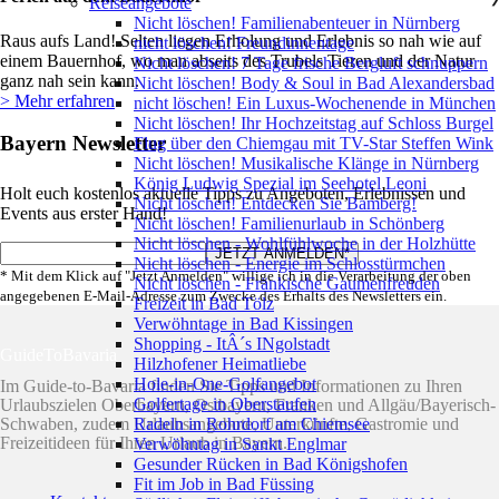
Reiseangebote
Nicht löschen! Familienabenteuer in Nürnberg
Raus aufs Land! Selten liegen Erholung und Erlebnis so nah wie auf
nicht löschen! Freundinnentage
einem Bauernhof, wo man abseits des Trubels Tieren und der Natur
Nicht löschen! 7 Tage frische Bergluft schnuppern
ganz nah sein kann.
Nicht löschen! Body & Soul in Bad Alexandersbad
> Mehr erfahren
nicht löschen! Ein Luxus-Wochenende in München
Nicht löschen! Ihr Hochzeitstag auf Schloss Burgel
Bayern Newsletter
Flug über den Chiemgau mit TV-Star Steffen Wink
Nicht löschen! Musikalische Klänge in Nürnberg
König Ludwig Spezial im Seehotel Leoni
Holt euch kostenlos aktuelle Tipps zu Angeboten, Erlebnissen und
Nicht löschen! Entdecken Sie Bamberg!
Events aus erster Hand!
Nicht löschen! Familienurlaub in Schönberg
Nicht löschen - Wohlfühlwoche in der Holzhütte
Nicht löschen - Energie im Schlosstürmchen
* Mit dem Klick auf "Jetzt Anmelden" willige ich in die Verarbeitung der oben
Nicht löschen - Fränkische Gaumenfreuden
angegebenen E-Mail-Adresse zum Zwecke des Erhalts des Newsletters ein.
Freizeit in Bad Tölz
Verwöhntage in Bad Kissingen
Shopping - ItÂ´s INgolstadt
GuideToBavaria
Hilzhofener Heimatliebe
Hole-in-One-Golfangebot
Im Guide-to-Bavaria finden Sie Tipps und Informationen zu Ihren
Golfertage in Oberstaufen
Urlaubszielen Oberbayern, Ostbayern, Franken und Allgäu/Bayerisch-
Radeln in Rohrdorf am Chiemsee
Schwaben, zudem Urlaubsangebote, Unterkünfte, Gastromie und
Freizeitideen für Ihren Urlaub in Bayern.
Verwöhntag in Sankt Englmar
Gesunder Rücken in Bad Königshofen
Fit im Job in Bad Füssing