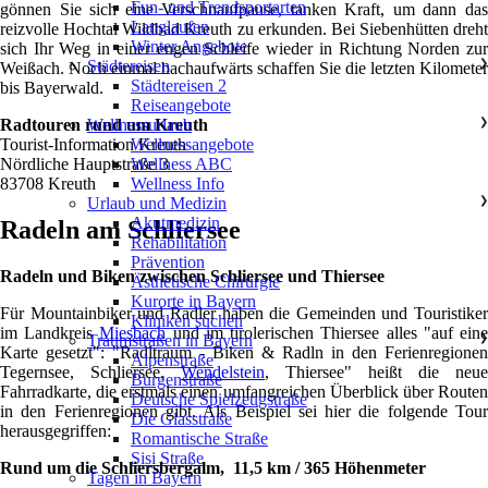
Fun- und Trendsportarten
gönnen Sie sich eine Verschnaufpause, tanken Kraft, um dann das
Langlaufen
reizvolle Hochtal Wildbad Kreuth zu erkunden. Bei Siebenhütten dreht
Winter Angebote
sich Ihr Weg in einer engen Schleife wieder in Richtung Norden zur
Städtereisen
❯
Weißach. Noch einmal bachaufwärts schaffen Sie die letzten Kilometer
Städtereisen 2
bis Bayerwald.
Reiseangebote
Wellnessurlaub
❯
Radtouren rund um Kreuth
Wellnessangebote
Tourist-Information Kreuth
Wellness ABC
Nördliche Hauptstraße 3
Wellness Info
83708 Kreuth
Urlaub und Medizin
❯
Akutmedizin
Radeln am Schliersee
Rehabilitation
Prävention
Radeln und Biken zwischen Schliersee und Thiersee
Ästhetische Chirurgie
Kurorte in Bayern
Für Mountainbiker und Radler haben die Gemeinden und Touristiker
Kliniken suchen
im Landkreis
Miesbach
und im tirolerischen Thiersee alles "auf ein
Traumstraßen in Bayern
❯
Karte gesetzt": "Radltraum - Biken & Radln in den Ferienregionen
Alpenstraße
Tegernsee, Schliersee,
Wendelstein
, Thiersee" heißt die neue
Burgenstraße
Fahrradkarte, die erstmals einen umfangreichen Überblick über Routen
Deutsche Spielzeugstraße
in den Ferienregionen gibt. Als Beispiel sei hier die folgende Tour
Die Glasstraße
herausgegriffen:
Romantische Straße
Sisi Straße
Rund um die Schliersbergalm, 11,5 km / 365 Höhenmeter
Tagen in Bayern