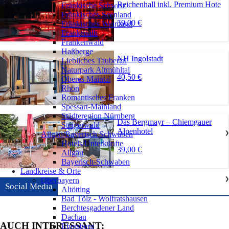
Reichenhall inkl. Premium Hote
Fränkische Schweiz
Fränkisches Seenland
59,00 €
Fränkisches Weinland
Frankenalb
Frankenwald
Haßberge
NH Ingolstadt
Liebliches Taubertal
Naturpark Altmühltal
40,50 €
Oberes Maintal
Rhön
Romantisches Franken
Spessart-Mainland
Städteregion Nürnberg
Das Bergmayr – Chiemgauer
Steigerwald
Alpenhotel
Allgäu/Bayerisch Schwaben
❯
Hotels/Unterkünfte
39,00 €
Allgäu
Bayerisch-Schwaben
Landkreise & Orte
Oberbayern
❯
Social Media
Altötting
Bad Tölz - Wolfratshausen
Berchtesgadener Land
Dachau
AUCH INTERESSANT:
Ebersberg