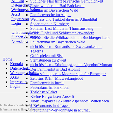
Kontakt
Südliches Flair trifft bayerische Gemütlichkeit
Datenschutz
Fastenwandern in Bad Brückenau
Werbung schalten
Minikur im Bayerischen Wald
AGB
Familienwoche im Allgäu
Impressum
Wellness und Traktorfahren im Altmühltal
Login
Sportaction in Nürnberg
Sommer-Last-Minute in Thurmansbang
Urlaubsangebote
Wilde Gipfel und Schluchten erwandern
Suchen & Buchen
Erleben Sie die Wildbachklamm Buchberger Leite
Newsletter
Laufseminar im Bayerischen Wald
nicht löschen - Romantische Zweisamkeit am
Tegerns
Golf spielen mit Sisi
Home
Sternstunden zu Zweit
Kontakt
nicht löschen - Erholungstage im Alpenhof Murnau
Datenschutz
Der Familienhit in Bad Aibling
Werbung schalten
Moor schnuppern - Moortherapie für Einsteiger
AGB
Zeit fürs ICH - Midweekangebot
Impressum
Familienzeit in Inzell
Login
Feueralarm im Parkhotel
TeaMaster-Paket
Kleine Bergwiesen-Auszeit
Jubiläumspaket 125 Jahre Alpenhotel Wittelsbach
4 Restaurants in 4 Tagen
Im Guide-to-Bavaria finden Sie Tipps und
Freundinnen-Verwöhntage in Murnau
Informationen zu Ihren Urlaubszielen