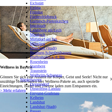
Eichstätt
Erding
Freising
Fürstenfeldbruck
Garmisch-Partenkirchen
Ingolstadt
Landsberg am Lech
Miesbach
Mühldorf am Inn
München
München (Stadt)
Neuburg-Schrobenhausen
Pfaffenhofen a. d. Ilm
Rosenheim
Starnberg
Wellness in Bayern
Traunstein
Weilheim-Schongau
Gönnen Sie sich eine Auszeit für Körper, Geist und Seele! Nicht nur
Niederbayern
❯
unzählige Hotels bieten hier Wellness-Pakete an, auch spezielle
Deggendorf
Einrichtungen, Bäder und Therme laden zum Entspannen ein.
Dingolfing-Landau
> Mehr erfahren
Freyung-Grafenau
Kelheim
Landshut
Landshut (Stadt)
Passau