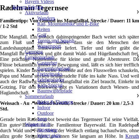
Bayern Videos
Radeln am Tegernsee
Bayern Erleben
Aktivurlaub
❯
Wandern
Familientipp: Von Gmund ins Mangfalltal, Strecke / Dauer: 11 km
Rad, Mountainbike und E-Bike
/ 1-2 Std
Reiten
Golf
Die Mangfall. Ein fröhlich dahinspringender Bach weitet sich später
Tennis und Squash
zum Fluß und ist so sauber, dass sie den Menschen der
Wassersport
Landeshauptstadt Trinkwasser liefert. Tiefer und tiefer gräbt die
Camping
Mangfall ihr Flussbett und gibt damit Wald- und Hügellandschaft frei.
Familienurlaub
❯
Eine prächtige Naturkulisse für kleine und große Abenteurer. Da
Gastgeber
Flüsse bekanntlich immer in Bewegung sind, läßt es sich hier trefflich
Bauernhofurlaub
spielen. Kinder lassen kleine Holflöße auf den Flusswellen schaukeln,
Freizeitparks
Papa und Mama stecken heißgeradelte Füße ins kalte Nass. Und weil
Erlebnisbäder
auch der Radlweg durch das Mangfalltal ein Ziel braucht, Einkehr in
Kids-Special
Gotzing. Für den Rückweg gibt es Variationen durch Wiesen- und
Baumwipfelpfade
Haglandschaft.
Sommerurlaub
❯
Bäder & Thermen
Weissach - Au - Wildbad Kreuth, Strecke / Dauer: 20 km / 2,5-3
Indoor
Std.
Outdoor
Seen
Gerade beim Radelangebot beweist das Tegernseer Tal seine Vielfalt.
Winterurlaub
❯
Ein gutes Beispiel ist die Familientour Bayerwald. Ein Radelspaß
Skigebiete
durch Wald und Feld. Stetig der Weißach entlang bachaufwärts, ohne
Winter aktiv
allzu große Steigungen, gewinnen Sie langsam an Höhe. In
Kreuth