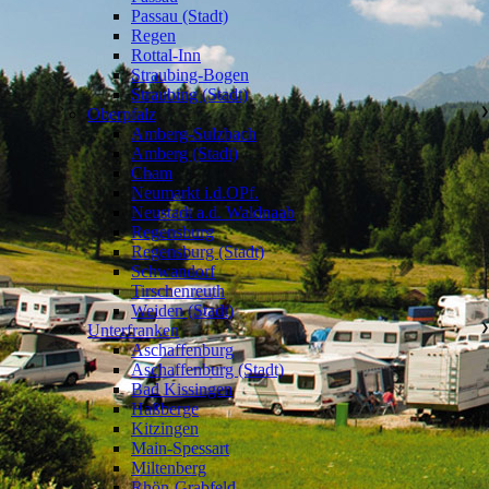
Passau (Stadt)
Regen
Rottal-Inn
Straubing-Bogen
Straubing (Stadt)
Oberpfalz
❯
Amberg-Sulzbach
Amberg (Stadt)
Cham
Neumarkt i.d.OPf.
Neustadt a.d. Waldnaab
Regensburg
Regensburg (Stadt)
Schwandorf
Tirschenreuth
Weiden (Stadt)
Unterfranken
❯
Aschaffenburg
Aschaffenburg (Stadt)
Bad Kissingen
Haßberge
Kitzingen
Main-Spessart
Miltenberg
Rhön-Grabfeld