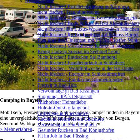
Reiseangebote
Nicht löschen! Familienabenteuer in Nürnberg
nicht löschen! Freundinnentage
Nicht löschen! 7 Tage frische Bergluft schnuppern
Nicht löschen! Body & Soul in Bad Alexandersbad
nicht löschen! Ein Luxus-Wochenende in München
Nicht löschen! Ihr Hochzeitstag auf Schloss Burgel
Flug über den Chiemgau mit TV-Star Steffen Wink
Nicht löschen! Musikalische Klänge in Nürnberg
König Ludwig Spezial im Seehotel Leoni
Nicht löschen! Entdecken Sie Bamberg!
Nicht löschen! Familienurlaub in Schönberg
Nicht löschen - Wohlfühlwoche in der Holzhütte
Nicht löschen - Energie im Schlosstürmchen
Nicht löschen - Fränkische Gaumenfreuden
Freizeit in Bad Tölz
Verwöhntage in Bad Kissingen
Shopping - ItÂ´s INgolstadt
Camping in Bayern
Hilzhofener Heimatliebe
Hole-in-One-Golfangebot
Mobil sein, Freiheit genießen, Natur erleben: Camper finden in Bayern
Golfertage in Oberstaufen
eine unvergleichliche Vielfalt an Plätzen, in der Nähe von Bergen,
Radeln in Rohrdorf am Chiemsee
Seen und Wäldern ebenso wie in lebhaften Städten.
Verwöhntag in Sankt Englmar
> Mehr erfahren
Gesunder Rücken in Bad Königshofen
Fit im Job in Bad Füssing