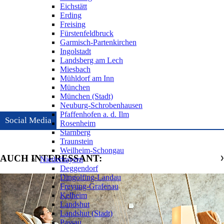
Eichstätt
Erding
Freising
Fürstenfeldbruck
Garmisch-Partenkirchen
Ingolstadt
Landsberg am Lech
Miesbach
Mühldorf am Inn
München
München (Stadt)
Neuburg-Schrobenhausen
Pfaffenhofen a. d. Ilm
Social Media
Rosenheim
Starnberg
Traunstein
Weilheim-Schongau
AUCH INTERESSANT:
Niederbayern
❯
Deggendorf
Dingolfing-Landau
Freyung-Grafenau
Kelheim
Landshut
Landshut (Stadt)
Passau