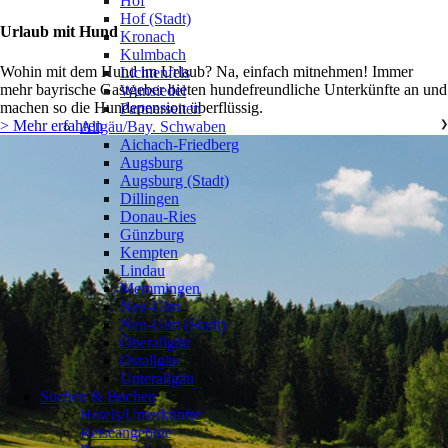
Hof
Hof (Stadt)
Urlaub mit Hund
Kronach
Kulmbach
Wohin mit dem Hund im Urlaub? Na, einfach mitnehmen! Immer
Lichtenfels
mehr bayrische Gastgeber bieten hundefreundliche Unterkünfte an und
Wunsiedel
machen so die Hundepension überflüssig.
Partnerseiten
> Mehr erfahren
Allgäu/Bay. Schwaben
❯
Aichach-Friedberg
Augsburg
Augsburg (Stadt)
Dillingen
Donau-Ries
Günzburg
Kempten
Lindau
Memmingen
Neu-Ulm
Neu-Ulm (Stadt)
Oberallgäu
Ostallgäu
Unterallgäu
Suchen & Buchen
Hotels/Unterkünfte
Reiseangebote
❯