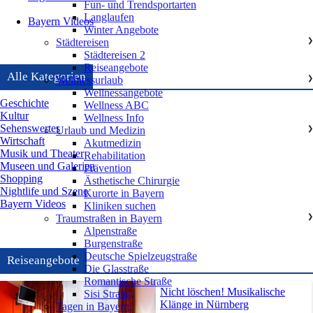
Fun- und Trendsportarten
Langlaufen
Bayern Videos
Winter Angebote
Städtereisen
❯
Städtereisen 2
Reiseangebote
Alle Kategorien
Wellnessurlaub
❯
Wellnessangebote
Geschichte
Wellness ABC
Kultur
Wellness Info
Sehenswertes
Urlaub und Medizin
❯
Wirtschaft
Akutmedizin
Musik und Theater
Rehabilitation
Museen und Galerien
Prävention
Shopping
Ästhetische Chirurgie
Nightlife und Szene
Kurorte in Bayern
Bayern Videos
Kliniken suchen
Traumstraßen in Bayern
❯
Alpenstraße
Burgenstraße
Deutsche Spielzeugstraße
Reiseangebote
Die Glasstraße
Romantische Straße
Nicht löschen! Musikalische
Sisi Straße
Klänge in Nürnberg
Tagen in Bayern