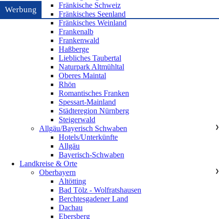
Fränkische Schweiz
Werbung
Fränkisches Seenland
Fränkisches Weinland
Frankenalb
Frankenwald
Haßberge
Liebliches Taubertal
Naturpark Altmühltal
Oberes Maintal
Rhön
Romantisches Franken
Spessart-Mainland
Städteregion Nürnberg
Steigerwald
Allgäu/Bayerisch Schwaben
❯
Hotels/Unterkünfte
Allgäu
Bayerisch-Schwaben
Landkreise & Orte
Oberbayern
❯
Altötting
Bad Tölz - Wolfratshausen
Berchtesgadener Land
Dachau
Ebersberg