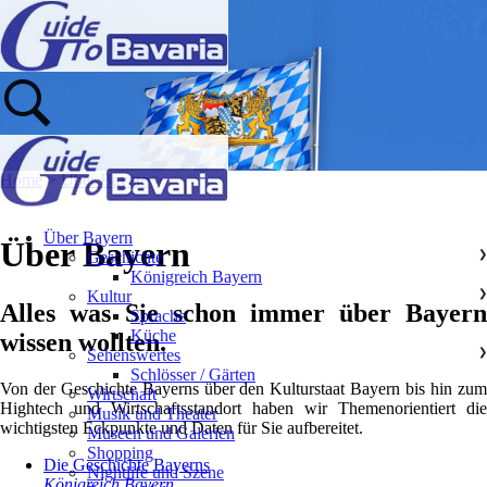
Home
>
Über Bayern
>
Über Bayern
Über Bayern
Geschichte
❯
Königreich Bayern
Kultur
❯
Alles was Sie schon immer über Bayern
Sprache
Küche
wissen wollten.
Sehenswertes
❯
Schlösser / Gärten
Von der Geschichte Bayerns über den Kulturstaat Bayern bis hin zum
Wirtschaft
Hightech und Wirtschaftsstandort haben wir Themenorientiert die
Musik und Theater
wichtigsten Eckpunkte und Daten für Sie aufbereitet.
Museen und Galerien
Shopping
Die Geschichte Bayerns
Nightlife und Szene
Königreich Bayern