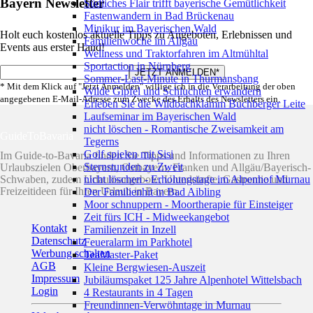
Bayern Newsletter
Südliches Flair trifft bayerische Gemütlichkeit
Fastenwandern in Bad Brückenau
Minikur im Bayerischen Wald
Holt euch kostenlos aktuelle Tipps zu Angeboten, Erlebnissen und
Familienwoche im Allgäu
Events aus erster Hand!
Wellness und Traktorfahren im Altmühltal
Sportaction in Nürnberg
Sommer-Last-Minute in Thurmansbang
* Mit dem Klick auf "Jetzt Anmelden" willige ich in die Verarbeitung der oben
Wilde Gipfel und Schluchten erwandern
angegebenen E-Mail-Adresse zum Zwecke des Erhalts des Newsletters ein.
Erleben Sie die Wildbachklamm Buchberger Leite
Laufseminar im Bayerischen Wald
nicht löschen - Romantische Zweisamkeit am
GuideToBavaria
Tegerns
Golf spielen mit Sisi
Im Guide-to-Bavaria finden Sie Tipps und Informationen zu Ihren
Sternstunden zu Zweit
Urlaubszielen Oberbayern, Ostbayern, Franken und Allgäu/Bayerisch-
Schwaben, zudem Urlaubsangebote, Unterkünfte, Gastromie und
nicht löschen - Erholungstage im Alpenhof Murnau
Freizeitideen für Ihren Urlaub in Bayern.
Der Familienhit in Bad Aibling
Moor schnuppern - Moortherapie für Einsteiger
Zeit fürs ICH - Midweekangebot
Kontakt
Familienzeit in Inzell
Datenschutz
Feueralarm im Parkhotel
Werbung schalten
TeaMaster-Paket
AGB
Kleine Bergwiesen-Auszeit
Impressum
Jubiläumspaket 125 Jahre Alpenhotel Wittelsbach
Login
4 Restaurants in 4 Tagen
Freundinnen-Verwöhntage in Murnau