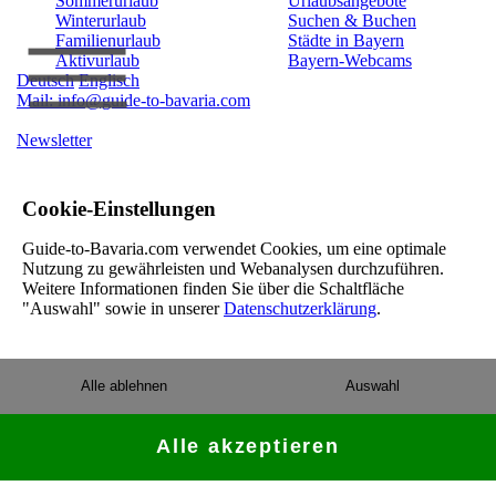
Sommerurlaub
Urlaubsangebote
Winterurlaub
Suchen & Buchen
Familienurlaub
Städte in Bayern
Aktivurlaub
Bayern-Webcams
Deutsch
Englisch
Mail: info@guide-to-bavaria.com
Newsletter
Cookie-Einstellungen
Guide-to-Bavaria.com verwendet Cookies, um eine optimale
Nutzung zu gewährleisten und Webanalysen durchzuführen.
Weitere Informationen finden Sie über die Schaltfläche
"Auswahl" sowie in unserer
Datenschutzerklärung
.
Alle ablehnen
Auswahl
Alle akzeptieren