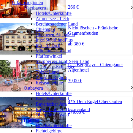
Urlaubsregionen
266 €
Oberbayern
❯
Hotels/Unterkünfte
Ammersee - Lech
Berchtesgadener Land
Nicht löschen - Fränkische
Chiemgau
Gaumenfreuden
Chiemsee-Alpenland
IngolStadtLandPlus
ab 380 €
Inn - Salzach
Münchner Umland
Pfaffenwinkel
Starnberger Fünf-Seen-Land
Das Bergmayr – Chiemgauer
Tegernsee-Schliersee
Alpenhotel
Tölzer Land
Zugspitz Region
39,00 €
Reiseangebote
Ostbayern
❯
Hotels/Unterkünfte
Bayerischer Wald
4*S Dein Engel Oberstaufen
Bayerischer Jura
Bayer. Golf- & Thermenland
279,00 €
Oberpfälzer Wald
Franken
❯
Hotels/Unterkünfte
Fichtelgebirge