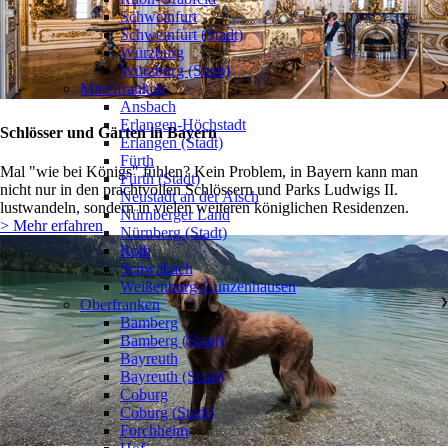
Schweinfurt
Schweinfurt (Stadt)
Würzburg
Würzburg (Stadt)
Mittelfranken
❯
Ansbach
Erlangen-Höchstadt
Schlösser und Gärten in Bayern
Erlangen (Stadt)
Fürth
Mal "wie bei Königs" fühlen? Kein Problem, in Bayern kann man
Fürth (Stadt)
nicht nur in den prachtvollen Schlössern und Parks Ludwigs II.
Neustadt an der Aisch
lustwandeln, sondern in vielen weiteren königlichen Residenzen.
Nürnberger Land
> Mehr erfahren
Nürnberg (Stadt)
Roth
Schwabach
Weißenburg-Gunzenhausen
Oberfranken
❯
Bamberg
Bamberg (Stadt)
Bayreuth
Bayreuth (Stadt)
Coburg
Coburg (Stadt)
Forchheim