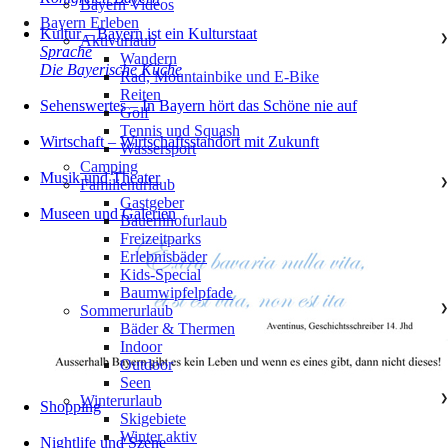
Bayern Videos
Bayern Erleben
Kultur – Bayern ist ein Kulturstaat
Aktivurlaub
❯
Sprache
Wandern
Die Bayerische Küche
Rad, Mountainbike und E-Bike
Reiten
Sehenswertes – In Bayern hört das Schöne nie auf
Golf
Tennis und Squash
Wirtschaft – Wirtschaftsstandort mit Zukunft
Wassersport
Camping
Musik und Theater
Familienurlaub
❯
Gastgeber
Museen und Galerien
Bauernhofurlaub
Freizeitparks
Erlebnisbäder
Kids-Special
Baumwipfelpfade
Sommerurlaub
❯
Bäder & Thermen
Indoor
Outdoor
Seen
Winterurlaub
❯
Shopping
Skigebiete
Winter aktiv
Nightlife und Szene