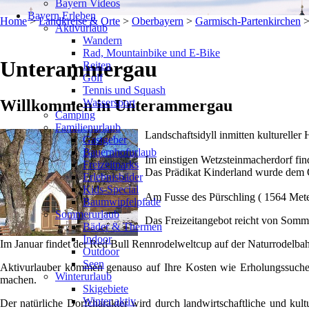
Bayern Videos
Bayern Erleben
Home
>
Landkreise & Orte
>
Oberbayern
>
Garmisch-Partenkirchen
Aktivurlaub
Wandern
Rad, Mountainbike und E-Bike
Unterammergau
Reiten
Golf
Tennis und Squash
Wassersport
Willkommen in Unterammergau
Camping
Familienurlaub
Landschaftsidyll inmitten kultureller 
Gastgeber
Bauernhofurlaub
Im einstigen Wetzsteinmacherdorf fin
Freizeitparks
Das Prädikat Kinderland wurde dem Or
Erlebnisbäder
Kids-Special
Am Fusse des Pürschling ( 1564 Mete
Baumwipfelpfade
Sommerurlaub
Das Freizeitangebot reicht von Somme
Bäder & Thermen
Indoor
Im Januar findet der Red Bull Rennrodelweltcup auf der Naturrodelbahn
Outdoor
Seen
Aktivurlauber kommen genauso auf Ihre Kosten wie Erholungssuchen
Winterurlaub
machen.
Skigebiete
Winter aktiv
Der natürliche Dorfcharakter wird durch landwirtschaftliche und kult