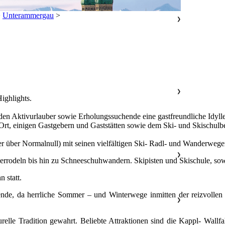
>
Unterammergau
>
❯
❯
Highlights.
den Aktivurlauber sowie Erholungssuchende eine gastfreundliche Idylle 
t, einigen Gastgebern und Gaststätten sowie dem Ski- und Skischulbet
r über Normalnull) mit seinen vielfältigen Ski- Radl- und Wanderweg
❯
rrodeln bis hin zu Schneeschuhwandern. Skipisten und Skischule, sowi
 statt.
de, da herrliche Sommer – und Winterwege inmitten der reizvollen 
❯
urelle Tradition gewahrt. Beliebte Attraktionen sind die Kappl- Wall