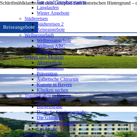
Fun- und Trendsportarten
Schleifmühlklamm mit dem Lehrpfad zum historischen Hintergrund – de
Langlaufen
Winter Angebote
Städtereisen
Städtereisen 2
Reiseangebote
Reiseangebote
Wellnessurlaub
Wellnessangebote
Wellness ABC
Wellness Info
Urlaub und Medizin
Akutmedizin
Rehabilitation
Prävention
Ästhetische Chirurgie
Kurorte in Bayern
Kliniken suchen
Traumstraßen in Bayern
Alpenstraße
Burgenstraße
Deutsche Spielzeugstraße
Die Glasstraße
Romantische Straße
Sisi Straße
Tagen in Bayern