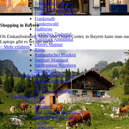
Fränkische Schweiz
Fränkisches Seenland
Fränkisches Weinland
Frankenalb
Frankenwald
Shopping in Bayern
Haßberge
Liebliches Taubertal
Ob Einkaufsstraßen, Malls oder Outlet-Center, in Bayern kann man nac
Naturpark Altmühltal
Laptops gibt es bei uns auch!
Oberes Maintal
> Mehr erfahren
Rhön
Romantisches Franken
Spessart-Mainland
Städteregion Nürnberg
Steigerwald
Allgäu/Bayerisch Schwaben
Hotels/Unterkünfte
Allgäu
Bayerisch-Schwaben
Landkreise & Orte
Oberbayern
Altötting
Bad Tölz - Wolfratshausen
Berchtesgadener Land
Dachau
Ebersberg