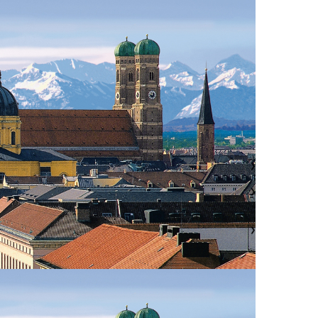
❯
❯
❯