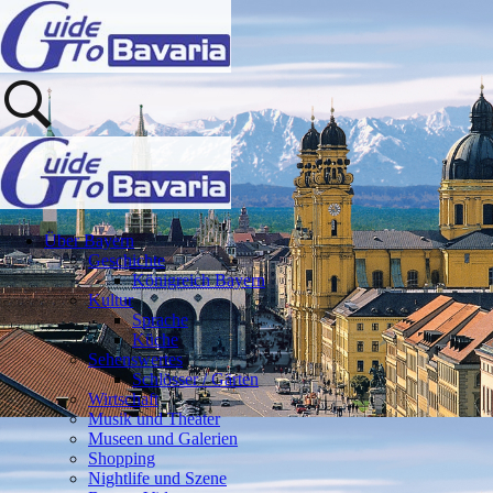
Über Bayern
Geschichte
Königreich Bayern
Kultur
Sprache
Küche
Sehenswertes
Schlösser / Gärten
Wirtschaft
Musik und Theater
Museen und Galerien
Shopping
Nightlife und Szene