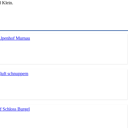
 Klein.
 Alpenhof Murnau
gluft schnuppern
uf Schloss Burgel