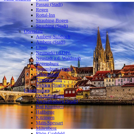
Passau (Stadt)
Regen
Rottal-Inn
Straubing-Bogen
Straubing (Stadt)
Oberpfalz
Amberg-Sulzbach
Amberg (Stadt)
Cham
Neumarkt i.d.OPf.
Neustadt a.d. Waldnaab
Regensburg
Regensburg (Stadt)
Schwandorf
Tirschenreuth
Weiden (Stadt)
Unterfranken
Aschaffenburg
Aschaffenburg (Stadt)
Bad Kissingen
Haßberge
Kitzingen
Main-Spessart
Miltenberg
Rhön-Grabfeld