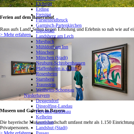
Eichstätt
Erding
Freising
Ferien auf dem Bauernhof
Fürstenfeldbruck
Garmisch-Partenkirchen
Raus aufs Land! Selten liegen Erholung und Erlebnis so nah wie auf e
Ingolstadt
> Mehr erfahren
Landsberg am Lech
Miesbach
Mühldorf am Inn
München
München (Stadt)
Neuburg-Schrobenhausen
Pfaffenhofen a. d. Ilm
Rosenheim
Starnberg
Traunstein
Weilheim-Schongau
Niederbayern
Deggendorf
Dingolfing-Landau
Museen und Galerien in Bayern
Freyung-Grafenau
Kelheim
Landshut
Die bayerische Museumslandschaft umfasst mehr als 1.150 Einrichtung
Landshut (Stadt)
Privatpersonen.
Passau
> Mehr erfahren