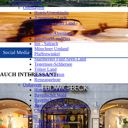
Urlaubsregionen
Oberbayern
Hotels/Unterkünfte
Ammersee - Lech
Berchtesgadener Land
Chiemgau
Chiemsee-Alpenland
IngolStadtLandPlus
Inn - Salzach
Münchner Umland
Social Media
Pfaffenwinkel
Starnberger Fünf-Seen-Land
Tegernsee-Schliersee
Tölzer Land
AUCH INTERESSANT:
Zugspitz Region
Reiseangebote
Ostbayern
Hotels/Unterkünfte
Bayerischer Wald
Bayerischer Jura
Bayer. Golf- & Thermenland
Oberpfälzer Wald
Franken
Hotels/Unterkünfte
Fichtelgebirge