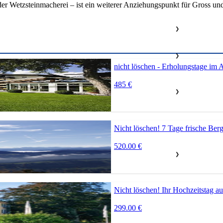
r Wetzsteinmacherei – ist ein weiterer Anziehungspunkt für Gross und
❯
❯
nicht löschen - Erholungstage im
485 €
❯
Nicht löschen! 7 Tage frische Ber
520.00 €
❯
Nicht löschen! Ihr Hochzeitstag a
299.00 €