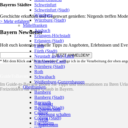
Schweinfurt
Bayerns Städte
Schweinfurt (Stadt)
Würzburg
Geschichte erkunden und Gegenwart genießen: Nirgends treffen Modern
Würzburg (Stadt)
> Mehr erfahren
Mittelfranken
Ansbach
Bayern Newsletter
Erlangen-Höchstadt
Erlangen (Stadt)
Holt euch kostenlos aktuelle Tipps zu Angeboten, Erlebnissen und Eve
Fürth
Fürth (Stadt)
Neustadt an der Aisch
Nürnberger Land
* Mit dem Klick auf "Jetzt Anmelden" willige ich in die Verarbeitung der oben an
Nürnberg (Stadt)
Roth
GuideToBavaria
Schwabach
Weißenburg-Gunzenhausen
Im Guide-to-Bavaria finden Sie Tipps und Informationen zu Ihren Ur
Oberfranken
Freizeitideen für Ihren Urlaub in Bayern.
Bamberg
Bamberg (Stadt)
Bayreuth
Kontakt
Bayreuth (Stadt)
Datenschutz
Coburg
Werbung schalten
Coburg (Stadt)
AGB
Forchheim
Impressum