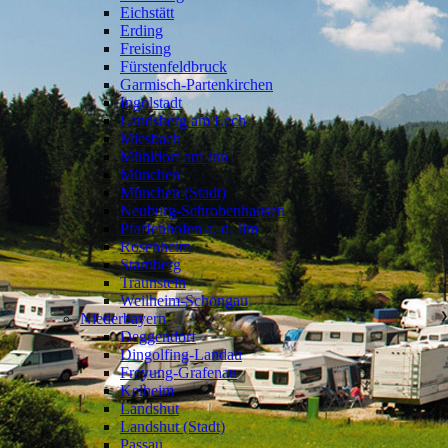
Eichstätt
Erding
Freising
Fürstenfeldbruck
Garmisch-Partenkirchen
Ingolstadt
Landsberg am Lech
Miesbach
Mühldorf am Inn
München
München (Stadt)
Neuburg-Schrobenhausen
Pfaffenhofen a. d. Ilm
Rosenheim
Starnberg
Traunstein
Weilheim-Schongau
Niederbayern
❯
Deggendorf
Dingolfing-Landau
Freyung-Grafenau
Kelheim
Landshut
Landshut (Stadt)
Passau