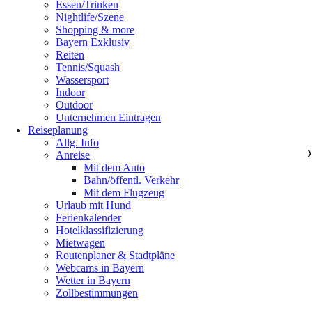
Essen/Trinken
Nightlife/Szene
Shopping & more
Bayern Exklusiv
Reiten
Tennis/Squash
Wassersport
Indoor
Outdoor
Unternehmen Eintragen
Reiseplanung
Allg. Info
Anreise
❯
Mit dem Auto
Bahn/öffentl. Verkehr
Mit dem Flugzeug
Urlaub mit Hund
Ferienkalender
Hotelklassifizierung
Mietwagen
Routenplaner & Stadtpläne
Webcams in Bayern
Wetter in Bayern
Zollbestimmungen