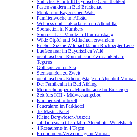
Südliches Flair trifft bayerische Gemütlichkeit
Fastenwandern in Bad Brückenau
Minikur im Bayerischen Wald
Familienwoche im Allgäu
Wellness und Traktorfahren im Altmühltal
Sportaction in Nürnberg
Sommer-Last-Minute in Thurmansbang
Wilde Gipfel und Schluchten erwandern
Erleben Sie die Wildbachklamm Buchberger Leite
Laufseminar im Bayerischen Wald
nicht löschen - Romantische Zweisamkeit am
Tegerns
Golf spielen mit Sisi
Sternstunden zu Zweit
nicht löschen - Erholungstage im Alpenhof Murnau
Der Familienhit in Bad Aibling
Moor schnuppern - Moortherapie für Einsteiger
Zeit fürs ICH - Midweekangebot
Familienzeit in Inzell
Feueralarm im Parkhotel
TeaMaster-Paket
Kleine Bergwiesen-Auszeit
Jubiläumspaket 125 Jahre Alpenhotel Wittelsbach
4 Restaurants in 4 Tagen
Freundinnen-Verwöhntage in Murnau