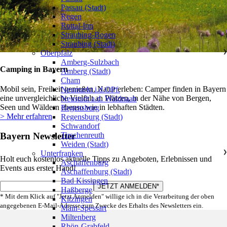
Passau (Stadt)
Regen
Rottal-Inn
Straubing-Bogen
Straubing (Stadt)
Oberpfalz
❯
Amberg-Sulzbach
Camping in Bayern
Amberg (Stadt)
Cham
Mobil sein, Freiheit genießen, Natur erleben: Camper finden in Bayern
Neumarkt i.d.OPf.
eine unvergleichliche Vielfalt an Plätzen, in der Nähe von Bergen,
Neustadt a.d. Waldnaab
Seen und Wäldern ebenso wie in lebhaften Städten.
Regensburg
> Mehr erfahren
Regensburg (Stadt)
Schwandorf
Bayern Newsletter
Tirschenreuth
Weiden (Stadt)
Unterfranken
❯
Holt euch kostenlos aktuelle Tipps zu Angeboten, Erlebnissen und
Aschaffenburg
Events aus erster Hand!
Aschaffenburg (Stadt)
Bad Kissingen
Haßberge
* Mit dem Klick auf "Jetzt Anmelden" willige ich in die Verarbeitung der oben
Kitzingen
angegebenen E-Mail-Adresse zum Zwecke des Erhalts des Newsletters ein.
Main-Spessart
Miltenberg
Rhön-Grabfeld