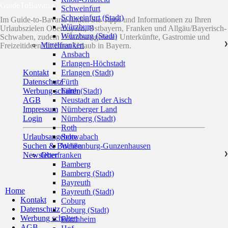
GuideToBavaria
Schweinfurt
Schweinfurt (Stadt)
Im Guide-to-Bavaria finden Sie Tipps und Informationen zu Ihren
Würzburg
Urlaubszielen Oberbayern, Ostbayern, Franken und Allgäu/Bayerisch-
Würzburg (Stadt)
Schwaben, zudem Urlaubsangebote, Unterkünfte, Gastromie und
Mittelfranken
❯
Freizeitideen für Ihren Urlaub in Bayern.
Ansbach
Erlangen-Höchstadt
Kontakt
Erlangen (Stadt)
Datenschutz
Fürth
Werbung schalten
Fürth (Stadt)
AGB
Neustadt an der Aisch
Impressum
Nürnberger Land
Login
Nürnberg (Stadt)
Roth
Urlaubsangebote
Schwabach
Suchen & Buchen
Weißenburg-Gunzenhausen
Newsletter
Oberfranken
❯
Bamberg
Bamberg (Stadt)
Bayreuth
Home
Bayreuth (Stadt)
Kontakt
Coburg
Datenschutz
Coburg (Stadt)
Werbung schalten
Forchheim
AGB