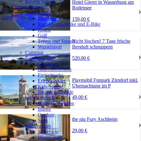
Bayern Videos
Hotel Gierer in Wasserburg am
Bayern Erleben
Bodensee
Aktivurlaub
❯
Wandern
159,00 €
Rad, Mountainbike und E-Bike
Reiten
Golf
Nicht löschen! 7 Tage frische
Tennis und Squash
Bergluft schnuppern
Wassersport
Camping
520.00 €
Familienurlaub
❯
Gastgeber
Bauernhofurlaub
Freizeitparks
Playmobil Funpark Zirndorf inkl.
Erlebnisbäder
Übernachtung im P
Kids-Special
Baumwipfelpfade
49,00 €
Sommerurlaub
❯
Bäder & Thermen
Indoor
Outdoor
the niu Fury Aschheim
Seen
Winterurlaub
❯
29,00 €
Skigebiete
Winter aktiv