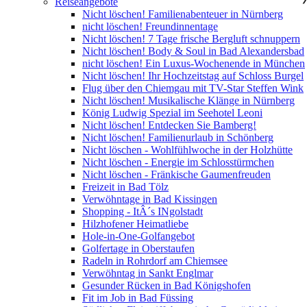
Reiseangebote
Nicht löschen! Familienabenteuer in Nürnberg
nicht löschen! Freundinnentage
Nicht löschen! 7 Tage frische Bergluft schnuppern
Nicht löschen! Body & Soul in Bad Alexandersbad
nicht löschen! Ein Luxus-Wochenende in München
Nicht löschen! Ihr Hochzeitstag auf Schloss Burgel
Flug über den Chiemgau mit TV-Star Steffen Wink
Nicht löschen! Musikalische Klänge in Nürnberg
König Ludwig Spezial im Seehotel Leoni
Nicht löschen! Entdecken Sie Bamberg!
Nicht löschen! Familienurlaub in Schönberg
Nicht löschen - Wohlfühlwoche in der Holzhütte
Nicht löschen - Energie im Schlosstürmchen
Nicht löschen - Fränkische Gaumenfreuden
Freizeit in Bad Tölz
Verwöhntage in Bad Kissingen
Shopping - ItÂ´s INgolstadt
Hilzhofener Heimatliebe
Hole-in-One-Golfangebot
Golfertage in Oberstaufen
Radeln in Rohrdorf am Chiemsee
Verwöhntag in Sankt Englmar
Gesunder Rücken in Bad Königshofen
Fit im Job in Bad Füssing