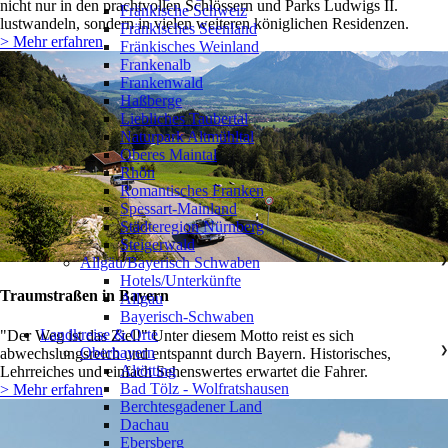
nicht nur in den prachtvollen Schlössern und Parks Ludwigs II.
Fränkische Schweiz
lustwandeln, sondern in vielen weiteren königlichen Residenzen.
Fränkisches Seenland
> Mehr erfahren
Fränkisches Weinland
Frankenalb
Frankenwald
Haßberge
Liebliches Taubertal
Naturpark Altmühltal
Oberes Maintal
Rhön
Romantisches Franken
Spessart-Mainland
Städteregion Nürnberg
Steigerwald
Allgäu/Bayerisch Schwaben
❯
Hotels/Unterkünfte
Traumstraßen in Bayern
Allgäu
Bayerisch-Schwaben
Landkreise & Orte
"Der Weg ist das Ziel!" Unter diesem Motto reist es sich
Oberbayern
❯
abwechslungsreich und entspannt durch Bayern. Historisches,
Altötting
Lehrreiches und einfach Sehenswertes erwartet die Fahrer.
Bad Tölz - Wolfratshausen
> Mehr erfahren
Berchtesgadener Land
Dachau
Ebersberg