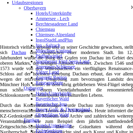
Urlaubsregionen
Oberbayern
❯
Hotels/Unterkünfte
Ammersee - Lech
Berchtesgadener Land
Chiemgau
Chiemsee-Alpenland
IngolStadtLandPlus
Inn - Salzach
Historisch vielfach geprägt und an seiner Geschichte gewachsen, stellt
Münchner Umland
sich
Dachau
den Ansprüchen einer modernen Stadt. Im 12.
Pfaffenwinkel
Jahrhundert wurde die Burg der Grafen von Dachau im Gebiet des
Starnberger Fünf-Seen-Land
oberen Marktes, der heutigen Altstadt, errichtet. Zwischen 1546 und
Tegernsee-Schliersee
1573 wurde von den Wittelsbachern ein vierflügliges Renaissance-
Tölzer Land
Schloss auf der höchsten Erhebung Dachaus erbaut, das vor allem
Zugspitz Region
wegen der reizvollen Umgebung zum bevorzugten Landsitz des
Reiseangebote
Münchner Hofs wurde. In dem übrig gebliebenen West-Flügel stehen
Ostbayern
❯
nun schon seit einem Vierteljahrhundert die renommierten
Hotels/Unterkünfte
Schlosskonzerte im Mittelpunkt des kulturellen Lebens.
Bayerischer Wald
Bayerischer Jura
Durch das Konzentrationslager wurde Dachau zum Synonym des
Bayer. Golf- & Thermenland
menschenverachtenden Terrors des NS-Regimes. Heute informiert die
Oberpfälzer Wald
KZ-Gedenkstätte mit Museum und Archiv und zahlreichen weiteren
Franken
❯
Veranstaltungen wie zum Beispiel dem jährlich stattfindenden
Hotels/Unterkünfte
Zeitgeschichts-Symposium über die Gräueltaten während der
Fichtelgebirge
Naziherrschaft. Neben Zeitgeschichte sind auch Kunst und Kultur in