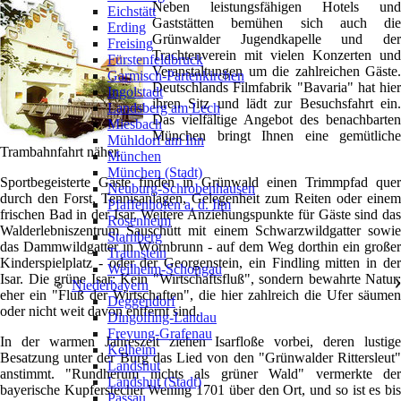
Neben leistungsfähigen Hotels und
Eichstätt
Gaststätten bemühen sich auch die
Erding
Grünwalder Jugendkapelle und der
Freising
Trachtenverein mit vielen Konzerten und
Fürstenfeldbruck
Veranstaltungen um die zahlreichen Gäste.
Garmisch-Partenkirchen
Deutschlands Filmfabrik "Bavaria" hat hier
Ingolstadt
ihren Sitz und lädt zur Besuchsfahrt ein.
Landsberg am Lech
Das vielfältige Angebot des benachbarten
Miesbach
München bringt Ihnen eine gemütliche
Mühldorf am Inn
Trambahnfahrt näher.
München
München (Stadt)
Sportbegeisterte Gäste finden in Grünwald einen Trimmpfad quer
Neuburg-Schrobenhausen
durch den Forst, Tennisanlagen, Gelegenheit zum Reiten oder einem
Pfaffenhofen a. d. Ilm
frischen Bad in der Isar. Weitere Anziehungspunkte für Gäste sind das
Rosenheim
Walderlebniszentrum Sauschütt mit einem Schwarzwildgatter sowie
Starnberg
das Dammwildgatter in Wörnbrunn - auf dem Weg dorthin ein großer
Traunstein
Kinderspielplatz - oder der Georgenstein, ein Findling mitten in der
Weilheim-Schongau
Isar. Die grüne Isar: Kein "Wirtschaftsfluß", sondern bewahrte Natur;
Niederbayern
❯
eher ein "Fluß der Wirtschaften", die hier zahlreich die Ufer säumen
Deggendorf
oder nicht weit davon entfernt sind.
Dingolfing-Landau
Freyung-Grafenau
In der warmen Jahreszeit ziehen Isarfloße vorbei, deren lustige
Kelheim
Besatzung unter der Burg das Lied von den "Grünwalder Rittersleut"
Landshut
anstimmt. "Rundherum nichts als grüner Wald" vermerkte der
Landshut (Stadt)
bayerische Kupferstecher Wening 1701 über den Ort, und so ist es bis
Passau