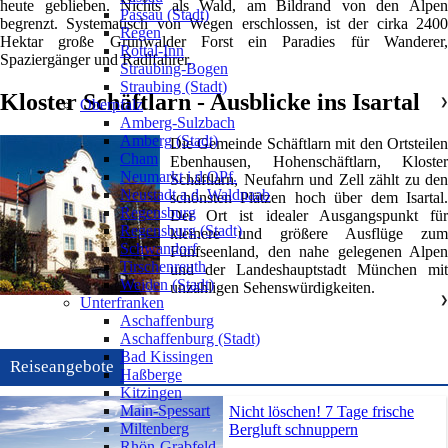
heute geblieben. Nichts als Wald, am Bildrand von den Alpen
Passau (Stadt)
begrenzt. Systematisch von Wegen erschlossen, ist der cirka 2400
Regen
Hektar große Grünwalder Forst ein Paradies für Wanderer,
Rottal-Inn
Spaziergänger und Radlfahrer.
Straubing-Bogen
Straubing (Stadt)
Kloster Schäftlarn - Ausblicke ins Isartal
Oberpfalz
❯
Amberg-Sulzbach
Amberg (Stadt)
Die Gemeinde Schäftlarn mit den Ortsteilen
Cham
Ebenhausen, Hohenschäftlarn, Kloster
Neumarkt i.d.OPf.
Schäftlarn, Neufahrn und Zell zählt zu den
Neustadt a.d. Waldnaab
schönsten Plätzen hoch über dem Isartal.
Regensburg
Der Ort ist idealer Ausgangspunkt für
Regensburg (Stadt)
kleinere und größere Ausflüge zum
Schwandorf
Fünfseenland, den nahe gelegenen Alpen
Tirschenreuth
und der Landeshauptstadt München mit
Weiden (Stadt)
unzähligen Sehenswürdigkeiten.
Unterfranken
❯
Aschaffenburg
Aschaffenburg (Stadt)
Bad Kissingen
Reiseangebote
Haßberge
Kitzingen
Main-Spessart
Nicht löschen! 7 Tage frische
Miltenberg
Bergluft schnuppern
Rhön-Grabfeld