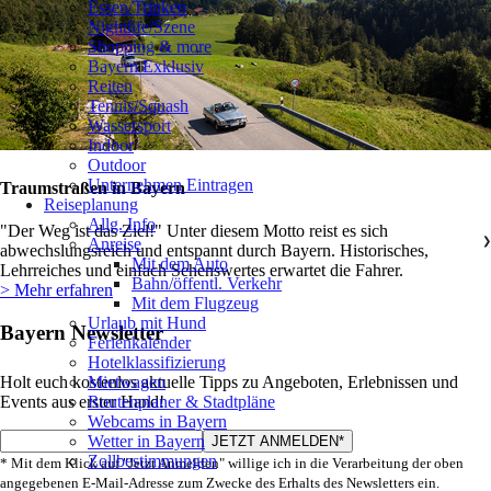
Essen/Trinken
Nightlife/Szene
Shopping & more
Bayern Exklusiv
Reiten
Tennis/Squash
Wassersport
Indoor
Outdoor
Unternehmen Eintragen
Traumstraßen in Bayern
Reiseplanung
Allg. Info
"Der Weg ist das Ziel!" Unter diesem Motto reist es sich
Anreise
❯
abwechslungsreich und entspannt durch Bayern. Historisches,
Mit dem Auto
Lehrreiches und einfach Sehenswertes erwartet die Fahrer.
Bahn/öffentl. Verkehr
> Mehr erfahren
Mit dem Flugzeug
Urlaub mit Hund
Bayern Newsletter
Ferienkalender
Hotelklassifizierung
Holt euch kostenlos aktuelle Tipps zu Angeboten, Erlebnissen und
Mietwagen
Events aus erster Hand!
Routenplaner & Stadtpläne
Webcams in Bayern
Wetter in Bayern
Zollbestimmungen
* Mit dem Klick auf "Jetzt Anmelden" willige ich in die Verarbeitung der oben
angegebenen E-Mail-Adresse zum Zwecke des Erhalts des Newsletters ein.