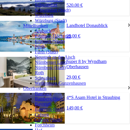
Schweinfurt
520.00 €
Schweinfurt (Stadt)
Würzburg
Würzburg (Stadt)
Landhotel Donaublick
Mittelfranken
❯
Ansbach
99,00 €
Erlangen-Höchstadt
Erlangen (Stadt)
Fürth
Fürth (Stadt)
Neustadt an der Aisch
Super 8 by Wyndham
Nürnberger Land
Oberhausen
Nürnberg (Stadt)
Roth
29,00 €
Schwabach
Weißenburg-Gunzenhausen
Oberfranken
❯
Bamberg
4*S Asam Hotel in Straubing
Bamberg (Stadt)
Bayreuth
149,00 €
Bayreuth (Stadt)
Coburg
Coburg (Stadt)
Forchheim