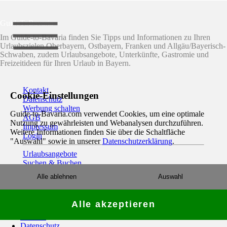
GuideToBavaria
Im Guide-to-Bavaria finden Sie Tipps und Informationen zu Ihren
Urlaubszielen Oberbayern, Ostbayern, Franken und Allgäu/Bayerisch-
Schwaben, zudem Urlaubsangebote, Unterkünfte, Gastromie und
Freizeitideen für Ihren Urlaub in Bayern.
Kontakt
Cookie-Einstellungen
Datenschutz
Werbung schalten
Guide-to-Bavaria.com verwendet Cookies, um eine optimale
AGB
Nutzung zu gewährleisten und Webanalysen durchzuführen.
Impressum
Weitere Informationen finden Sie über die Schaltfläche
Login
"Auswahl" sowie in unserer
Datenschutzerklärung
.
Urlaubsangebote
Suchen & Buchen
Newsletter
Alle ablehnen
Auswahl
Alle akzeptieren
Home
Kontakt
Datenschutz