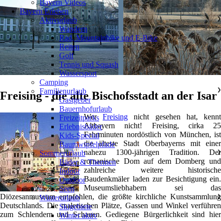
Bayern Videos
Bayern Erleben
Aktivurlaub
❯
Wandern
Rad, Mountainbike und E-Bike
Reiten
Golf
Tennis und Squash
Wassersport
Camping
Familienurlaub
❯
Freising - die alte Bischofsstadt an der Isar
Gastgeber
Bauernhofurlaub
Wer
Freising
nicht gesehen hat, kenn
Freizeitparks
Altbayern nicht! Freising, cirka 25
Erlebnisbäder
Fahrminuten nordöstlich von München, ist
Kids-Special
die älteste Stadt Oberbayerns mit einer
Baumwipfelpfade
nahezu 1300-jährigen Tradition. Der
Sommerurlaub
❯
romanische Dom auf dem Domberg und
Bäder & Thermen
zahlreiche weitere historische
Indoor
Baudenkmäler laden zur Besichtigung ein.
Outdoor
Museumsliebhabern sei das
Seen
Diözesanmuseum empfohlen, die größte kirchliche Kunstsammlung
Winterurlaub
❯
Deutschlands. Die malerischen Plätze, Gassen und Winkel verführen
Skigebiete
zum Schlendern und Schauen. Gediegene Bürgerlichkeit sind hier
Winter aktiv