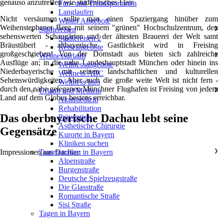
genauso anzutreffen wie studentisches Flair.
Fun- und Trendsportarten
Langlaufen
Nicht versäumen sollte man einen Spaziergang hinüber zum
Winter Angebote
Weihenstephaner Berg mit seinem "grünen" Hochschulzentrum, den
Städtereisen
❯
sehenswerten Schaugärten und der ältesten Brauerei der Welt samt
Städtereisen 2
Bräustüberl - altbayerische Gastlichkeit wird in Freising
Reiseangebote
großgeschrieben! Von der Domstadt aus bieten sich zahlreiche
Wellnessurlaub
❯
Ausflüge an; in die nahe Landeshauptstadt München oder hinein ins
Wellnessangebote
Niederbayerische mit seinen landschaftlichen und kulturellen
Wellness ABC
Sehenswürdigkeiten. Aber auch die große weite Welt ist nicht fern -
Wellness Info
durch den nahe gelegenen Münchner Flughafen ist Freising von jedem
Urlaub und Medizin
❯
Land auf dem Globus bestens erreichbar.
Akutmedizin
Rehabilitation
Das oberbayerische Dachau lebt seine
Prävention
Ästhetische Chirurgie
Gegensätze
Kurorte in Bayern
Kliniken suchen
Impressionen aus Dachau:
Traumstraßen in Bayern
❯
Alpenstraße
Burgenstraße
Deutsche Spielzeugstraße
Die Glasstraße
Romantische Straße
Sisi Straße
Tagen in Bayern