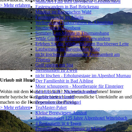
Südliches Flair trifft bayerische Gemütlichkeit
> Mehr erfahren
Fastenwandern in Bad Brückenau
Minikur im Bayerischen Wald
Familienwoche im Allgäu
Wellness und Traktorfahren im Altmühltal
Sportaction in Nürnberg
Sommer-Last-Minute in Thurmansbang
Wilde Gipfel und Schluchten erwandern
Erleben Sie die Wildbachklamm Buchberger Leite
Laufseminar im Bayerischen Wald
nicht löschen - Romantische Zweisamkeit am
Tegerns
Golf spielen mit Sisi
Sternstunden zu Zweit
nicht löschen - Erholungstage im Alpenhof Murnau
Urlaub mit Hund
Der Familienhit in Bad Aibling
Moor schnuppern - Moortherapie für Einsteiger
Zeit fürs ICH - Midweekangebot
Wohin mit dem Hund im Urlaub? Na, einfach mitnehmen! Immer
Familienzeit in Inzell
mehr bayrische Gastgeber bieten hundefreundliche Unterkünfte an und
Feueralarm im Parkhotel
machen so die Hundepension überflüssig.
TeaMaster-Paket
> Mehr erfahren
Kleine Bergwiesen-Auszeit
Jubiläumspaket 125 Jahre Alpenhotel Wittelsbach
4 Restaurants in 4 Tagen
Freundinnen-Verwöhntage in Murnau