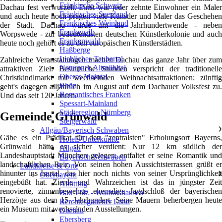
Fränkische Schweiz
Dachau fest verwurzelt. Einst war jeder zehnte Einwohner ein Maler
Fränkisches Seenland
und auch heute noch prägen viele Künstler und Maler das Geschehen
Fränkisches Weinland
der Stadt. Dachau wurde um die Jahrhundertwende - neben
Frankenalb
Worpswede - zur bedeutendsten deutschen Künstlerkolonie und auch
Frankenwald
heute noch gehört es zu den europäischen Künstlerstädten.
Haßberge
Liebliches Taubertal
Zahlreiche Veranstaltungen machen Dachau das ganze Jahr über zum
Naturpark Altmühltal
attraktiven Ziel: Besinnliche Stunden verspricht der traditionelle
Oberes Maintal
Christkindlmarkt mit wechselnden Weihnachtsattraktionen; zünftig
Rhön
geht's dagegen alljährlich im August auf dem Dachauer Volksfest zu.
Romantisches Franken
Und das seit 120 Jahren.
Spessart-Mainland
Städteregion Nürnberg
Gemeinde Grünwald
Steigerwald
Allgäu/Bayerisch Schwaben
❯
Gäbe es ein Prädikat für den "zentralsten" Erholungsort Bayerns,
Hotels/Unterkünfte
Grünwald hätte es sicher verdient: Nur 12 km südlich der
Allgäu
Landeshauptstadt München gelegen, entfaltet er seine Romantik und
Bayerisch-Schwaben
landschaftlichen Reiz. Von seinen hohen Aussichtsterrassen grüßt er
Landkreise & Orte
hinunter ins Isartal, das hier noch nichts von seiner Ursprünglichkeit
Oberbayern
❯
eingebüßt hat. Zierde und Wahrzeichen ist das in jüngster Zeit
Altötting
renovierte, zinnenbewehrte ehemalige Jagdschloß der bayerischen
Bad Tölz - Wolfratshausen
Herzöge aus dem 15. Jahrhundert. Seine Mauern beherbergen heute
Berchtesgadener Land
ein Museum mit wechselnden Ausstellungen.
Dachau
Ebersberg