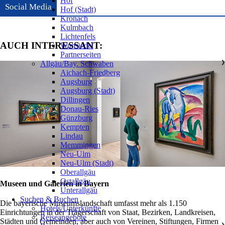
Hof
Social Media
Hof (Stadt)
Kronach
Kulmbach
Lichtenfels
AUCH INTERESSANT:
Wunsiedel
Partnerseiten
Allgäu/Bay. Schwaben
❯
Aichach-Friedberg
Augsburg
Augsburg (Stadt)
Dillingen
Donau-Ries
Günzburg
Kempten
Lindau
Memmingen
Neu-Ulm
Neu-Ulm (Stadt)
Oberallgäu
Ostallgäu
Museen und Galerien in Bayern
Unterallgäu
Suchen & Buchen
Die bayerische Museumslandschaft umfasst mehr als 1.150
Hotels/Unterkünfte
Einrichtungen in der Trägerschaft von Staat, Bezirken, Landkreisen,
Reiseangebote
Städten und Gemeinden, aber auch von Vereinen, Stiftungen, Firmen
❯