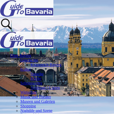
Über Bayern
Geschichte
Königreich Bayern
Kultur
Sprache
Küche
Sehenswertes
Schlösser / Gärten
Wirtschaft
Musik und Theater
Museen und Galerien
Shopping
Nightlife und Szene