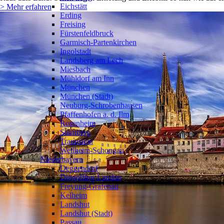
Eichstätt
> Mehr erfahren
Erding
Freising
Fürstenfeldbruck
Garmisch-Partenkirchen
Ingolstadt
Landsberg am Lech
Miesbach
Mühldorf am Inn
München
München (Stadt)
Neuburg-Schrobenhausen
Pfaffenhofen a. d. Ilm
Rosenheim
Starnberg
Traunstein
Weilheim-Schongau
Niederbayern
Deggendorf
Dingolfing-Landau
Freyung-Grafenau
Kelheim
Landshut
Landshut (Stadt)
Passau