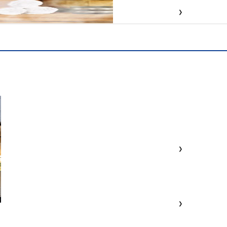
❯
❯
❯