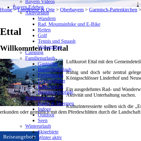
Bayern Videos
Bayern Erleben
Home
>
Landkreise & Orte
>
Oberbayern
>
Garmisch-Partenkirchen
Aktivurlaub
Wandern
Rad, Mountainbike und E-Bike
Ettal
Reiten
Golf
Tennis und Squash
Wassersport
Willkommen in Ettal
Camping
Familienurlaub
Luftkurort Ettal mit den Gemeindete
Gastgeber
Bauernhofurlaub
Ruhig und doch sehr zentral gelege
Freizeitparks
Königsschlösser Linderhof und Neusc
Erlebnisbäder
Kids-Special
Ein ausgedehntes Rad- und Wanderweg
Baumwipfelpfade
Aktivität und Unterhaltung suchen.
Sommerurlaub
Bäder & Thermen
Kulturinteressierte sollten sich die
Indoor
erkunden oder gemütlich mit dem Pferdeschlitten durch die Landschaft 
Outdoor
Seen
Winterurlaub
Skigebiete
Reiseangebote
Winter aktiv