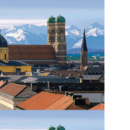
❯
❯
❯