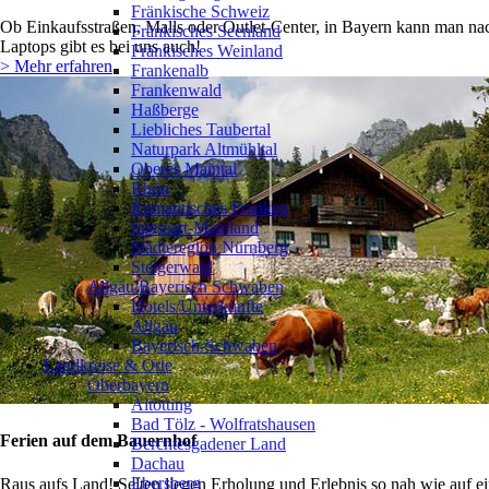
Fränkische Schweiz
Ob Einkaufsstraßen, Malls oder Outlet-Center, in Bayern kann man nac
Fränkisches Seenland
Laptops gibt es bei uns auch!
Fränkisches Weinland
> Mehr erfahren
Frankenalb
Frankenwald
Haßberge
Liebliches Taubertal
Naturpark Altmühltal
Oberes Maintal
Rhön
Romantisches Franken
Spessart-Mainland
Städteregion Nürnberg
Steigerwald
Allgäu/Bayerisch Schwaben
Hotels/Unterkünfte
Allgäu
Bayerisch-Schwaben
Landkreise & Orte
Oberbayern
Altötting
Bad Tölz - Wolfratshausen
Ferien auf dem Bauernhof
Berchtesgadener Land
Dachau
Ebersberg
Raus aufs Land! Selten liegen Erholung und Erlebnis so nah wie auf e