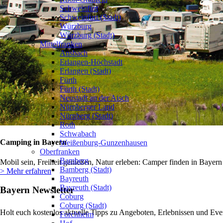
Schweinfurt
Schweinfurt (Stadt)
Würzburg
Würzburg (Stadt)
Mittelfranken
Ansbach
Erlangen-Höchstadt
Erlangen (Stadt)
Fürth
Fürth (Stadt)
Neustadt an der Aisch
Nürnberger Land
Nürnberg (Stadt)
Roth
Schwabach
Camping in Bayern
Weißenburg-Gunzenhausen
Oberfranken
Bamberg
Mobil sein, Freiheit genießen, Natur erleben: Camper finden in Bayern
Bamberg (Stadt)
> Mehr erfahren
Bayreuth
Bayreuth (Stadt)
Bayern Newsletter
Coburg
Coburg (Stadt)
Holt euch kostenlos aktuelle Tipps zu Angeboten, Erlebnissen und Eve
Forchheim