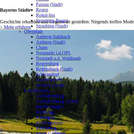
Passau (Stadt)
Regen
Bayerns Städte
Rottal-Inn
Straubing-Bogen
Geschichte erkunden und Gegenwart genießen: Nirgends treffen Modern
Straubing (Stadt)
> Mehr erfahren
Oberpfalz
Amberg-Sulzbach
Amberg (Stadt)
Cham
Neumarkt i.d.OPf.
Neustadt a.d. Waldnaab
Regensburg
Regensburg (Stadt)
Schwandorf
Tirschenreuth
Weiden (Stadt)
Unterfranken
Aschaffenburg
Aschaffenburg (Stadt)
Bad Kissingen
Haßberge
Kitzingen
Main-Spessart
Miltenberg
Rhön-Grabfeld