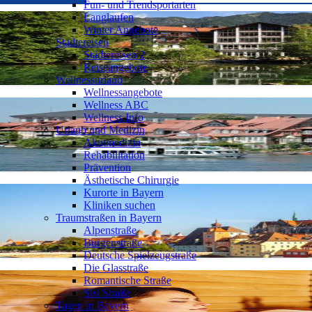
Fun- und Trendsportarten
Langlaufen
Winter Angebote
Städtereisen
Städtereisen 2
Reiseangebote
Wellnessurlaub
Wellnessangebote
Wellness ABC
Wellness Info
Urlaub und Medizin
Akutmedizin
Rehabilitation
Prävention
Ästhetische Chirurgie
Kurorte in Bayern
Kliniken suchen
Traumstraßen in Bayern
Alpenstraße
Burgenstraße
Deutsche Spielzeugstraße
Die Glasstraße
Romantische Straße
Sisi Straße
Tagen in Bayern