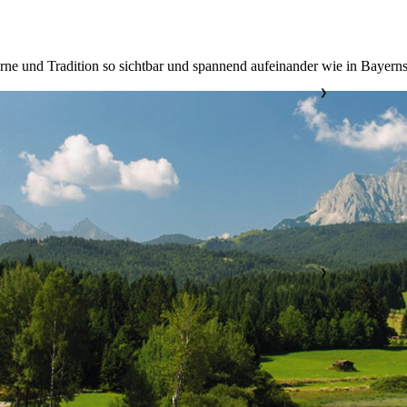
e und Tradition so sichtbar und spannend aufeinander wie in Bayerns
❯
❯