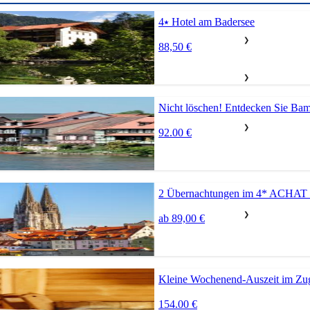
4⭑ Hotel am Badersee
❯
88,50 €
❯
Nicht löschen! Entdecken Sie Ba
❯
92.00 €
2 Übernachtungen im 4* ACHAT 
❯
ab 89,00 €
Kleine Wochenend-Auszeit im Zug
154.00 €