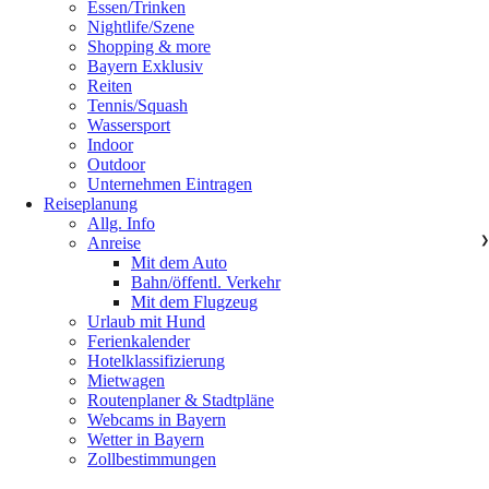
Essen/Trinken
Nightlife/Szene
Shopping & more
Bayern Exklusiv
Reiten
Tennis/Squash
Wassersport
Indoor
Outdoor
Unternehmen Eintragen
Reiseplanung
Allg. Info
Anreise
❯
Mit dem Auto
Bahn/öffentl. Verkehr
Mit dem Flugzeug
Urlaub mit Hund
Ferienkalender
Hotelklassifizierung
Mietwagen
Routenplaner & Stadtpläne
Webcams in Bayern
Wetter in Bayern
Zollbestimmungen