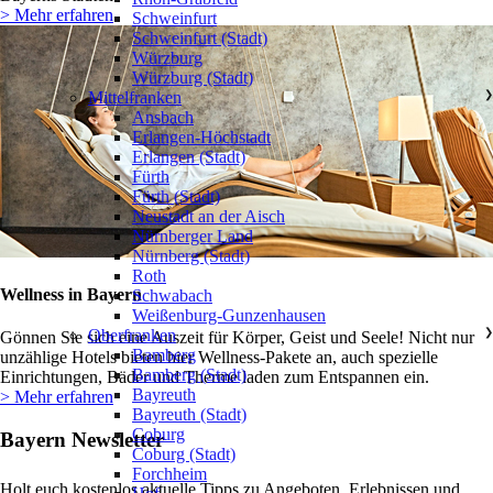
> Mehr erfahren
Schweinfurt
Schweinfurt (Stadt)
Würzburg
Würzburg (Stadt)
Mittelfranken
❯
Ansbach
Erlangen-Höchstadt
Erlangen (Stadt)
Fürth
Fürth (Stadt)
Neustadt an der Aisch
Nürnberger Land
Nürnberg (Stadt)
Roth
Wellness in Bayern
Schwabach
Weißenburg-Gunzenhausen
Oberfranken
❯
Gönnen Sie sich eine Auszeit für Körper, Geist und Seele! Nicht nur
Bamberg
unzählige Hotels bieten hier Wellness-Pakete an, auch spezielle
Bamberg (Stadt)
Einrichtungen, Bäder und Therme laden zum Entspannen ein.
Bayreuth
> Mehr erfahren
Bayreuth (Stadt)
Coburg
Bayern Newsletter
Coburg (Stadt)
Forchheim
Holt euch kostenlos aktuelle Tipps zu Angeboten, Erlebnissen und