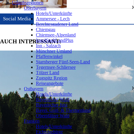
Urlaubsregionen
Oberbayern
❯
Hotels/Unterkünfte
Social Media
Ammersee - Lech
Berchtesgadener Land
Chiemgau
Chiemsee-Alpenland
IngolStadtLandPlus
AUCH INTERESSANT:
Inn - Salzach
Münchner Umland
Pfaffenwinkel
Starnberger Fünf-Seen-Land
Tegernsee-Schliersee
Tölzer Land
Zugspitz Region
Reiseangebote
Ostbayern
❯
Hotels/Unterkünfte
Bayerischer Wald
Bayerischer Jura
Bayer. Golf- & Thermenland
Oberpfälzer Wald
Franken
❯
Hotels/Unterkünfte
Fichtelgebirge