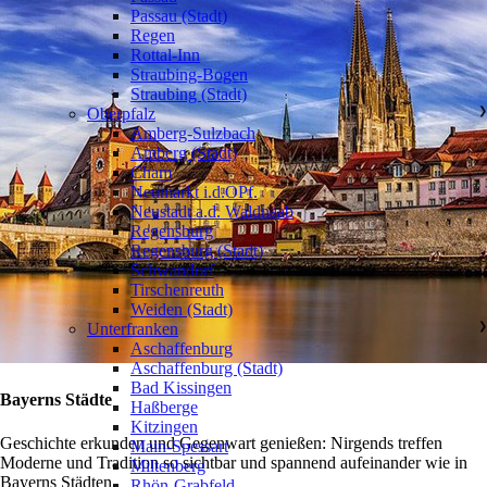
Passau (Stadt)
Regen
Rottal-Inn
Straubing-Bogen
Straubing (Stadt)
Oberpfalz
❯
Amberg-Sulzbach
Amberg (Stadt)
Cham
Neumarkt i.d.OPf.
Neustadt a.d. Waldnaab
Regensburg
Regensburg (Stadt)
Schwandorf
Tirschenreuth
Weiden (Stadt)
Unterfranken
❯
Aschaffenburg
Aschaffenburg (Stadt)
Bad Kissingen
Bayerns Städte
Haßberge
Kitzingen
Geschichte erkunden und Gegenwart genießen: Nirgends treffen
Main-Spessart
Moderne und Tradition so sichtbar und spannend aufeinander wie in
Miltenberg
Bayerns Städten.
Rhön-Grabfeld