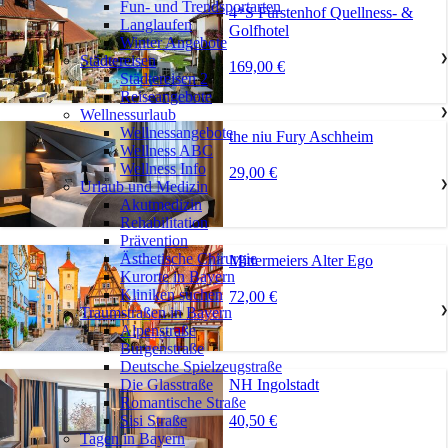
Fun- und Trendsportarten
4*S Fürstenhof Quellness- &
Langlaufen
Golfhotel
Winter Angebote
Städtereisen
❯
169,00 €
Städtereisen 2
Reiseangebote
Wellnessurlaub
❯
Wellnessangebote
the niu Fury Aschheim
Wellness ABC
Wellness Info
29,00 €
Urlaub und Medizin
❯
Akutmedizin
Rehabilitation
Prävention
Ästhetische Chirurgie
Mittermeiers Alter Ego
Kurorte in Bayern
Kliniken suchen
72,00 €
Traumstraßen in Bayern
❯
Alpenstraße
Burgenstraße
Deutsche Spielzeugstraße
NH Ingolstadt
Die Glasstraße
Romantische Straße
40,50 €
Sisi Straße
Tagen in Bayern