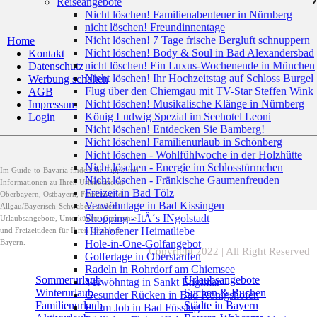
Reiseangebote
Nicht löschen! Familienabenteuer in Nürnberg
nicht löschen! Freundinnentage
Nicht löschen! 7 Tage frische Bergluft schnuppern
Home
Nicht löschen! Body & Soul in Bad Alexandersbad
Kontakt
nicht löschen! Ein Luxus-Wochenende in München
Datenschutz
Nicht löschen! Ihr Hochzeitstag auf Schloss Burgel
Werbung schalten
Flug über den Chiemgau mit TV-Star Steffen Wink
AGB
Nicht löschen! Musikalische Klänge in Nürnberg
Impressum
König Ludwig Spezial im Seehotel Leoni
Login
Nicht löschen! Entdecken Sie Bamberg!
Nicht löschen! Familienurlaub in Schönberg
Nicht löschen - Wohlfühlwoche in der Holzhütte
Nicht löschen - Energie im Schlosstürmchen
Im Guide-to-Bavaria finden Sie Tipps und
Nicht löschen - Fränkische Gaumenfreuden
Informationen zu Ihren Urlaubszielen
Freizeit in Bad Tölz
Oberbayern, Ostbayern, Franken und
Verwöhntage in Bad Kissingen
Allgäu/Bayerisch-Schwaben, zudem
Shopping - ItÂ´s INgolstadt
Urlaubsangebote, Unterkünfte, Gastromie
Hilzhofener Heimatliebe
und Freizeitideen für Ihren Urlaub in
Bayern.
Hole-in-One-Golfangebot
Copyright 2022 | All Right Reserved
Golfertage in Oberstaufen
Radeln in Rohrdorf am Chiemsee
Sommerurlaub
Urlaubsangebote
Verwöhntag in Sankt Englmar
Winterurlaub
Suchen & Buchen
Gesunder Rücken in Bad Königshofen
Familienurlaub
Städte in Bayern
Fit im Job in Bad Füssing