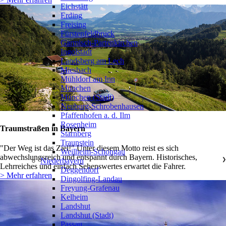
Eichstätt
Erding
Freising
Fürstenfeldbruck
Garmisch-Partenkirchen
Ingolstadt
Landsberg am Lech
Miesbach
Mühldorf am Inn
München
München (Stadt)
Neuburg-Schrobenhausen
Pfaffenhofen a. d. Ilm
Rosenheim
Traumstraßen in Bayern
Starnberg
Traunstein
"Der Weg ist das Ziel!" Unter diesem Motto reist es sich
Weilheim-Schongau
abwechslungsreich und entspannt durch Bayern. Historisches,
Niederbayern
❯
Lehrreiches und einfach Sehenswertes erwartet die Fahrer.
Deggendorf
> Mehr erfahren
Dingolfing-Landau
Freyung-Grafenau
Kelheim
Landshut
Landshut (Stadt)
Passau