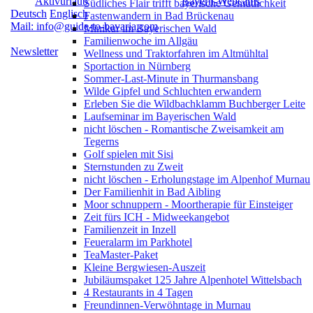
Aktivurlaub
Bayern-Webcams
Südliches Flair trifft bayerische Gemütlichkeit
Deutsch
Englisch
Fastenwandern in Bad Brückenau
Mail: info@guide-to-bavaria.com
Minikur im Bayerischen Wald
Familienwoche im Allgäu
Newsletter
Wellness und Traktorfahren im Altmühltal
Sportaction in Nürnberg
Sommer-Last-Minute in Thurmansbang
Wilde Gipfel und Schluchten erwandern
Erleben Sie die Wildbachklamm Buchberger Leite
Laufseminar im Bayerischen Wald
nicht löschen - Romantische Zweisamkeit am
Tegerns
Golf spielen mit Sisi
Sternstunden zu Zweit
nicht löschen - Erholungstage im Alpenhof Murnau
Der Familienhit in Bad Aibling
Moor schnuppern - Moortherapie für Einsteiger
Zeit fürs ICH - Midweekangebot
Familienzeit in Inzell
Feueralarm im Parkhotel
TeaMaster-Paket
Kleine Bergwiesen-Auszeit
Jubiläumspaket 125 Jahre Alpenhotel Wittelsbach
4 Restaurants in 4 Tagen
Freundinnen-Verwöhntage in Murnau