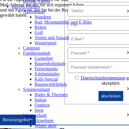
Bayern Videos
Mail-Adresse mit der Sie sich registriert haben
Bayern Erleben
und das Passwort, das Sie bei der Registrierung
Aktivurlaub
❯
gewählt haben.
Wandern
Rad, Mountainbike und E-Bike
Reiten
Golf
Tennis und Squash
Wassersport
Camping
Familienurlaub
❯
Gastgeber
Bauernhofurlaub
Freizeitparks
Erlebnisbäder
Datenschutzbestimmung
g
Kids-Special
akzeptiert.
Baumwipfelpfade
Sommerurlaub
❯
Bäder & Thermen
Indoor
Outdoor
Seen
Winterurlaub
❯
Reiseangebote
Skigebiete
Winter aktiv