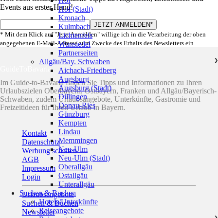
Hof
Events aus erster Hand!
Hof (Stadt)
Kronach
Kulmbach
* Mit dem Klick auf "Jetzt Anmelden" willige ich in die Verarbeitung der oben
Lichtenfels
angegebenen E-Mail-Adresse zum Zwecke des Erhalts des Newsletters ein.
Wunsiedel
Partnerseiten
Allgäu/Bay. Schwaben
❯
GuideToBavaria
Aichach-Friedberg
Augsburg
Im Guide-to-Bavaria finden Sie Tipps und Informationen zu Ihren
Augsburg (Stadt)
Urlaubszielen Oberbayern, Ostbayern, Franken und Allgäu/Bayerisch-
Dillingen
Schwaben, zudem Urlaubsangebote, Unterkünfte, Gastromie und
Donau-Ries
Freizeitideen für Ihren Urlaub in Bayern.
Günzburg
Kempten
Lindau
Kontakt
Memmingen
Datenschutz
Neu-Ulm
Werbung schalten
Neu-Ulm (Stadt)
AGB
Oberallgäu
Impressum
Ostallgäu
Login
Unterallgäu
Suchen & Buchen
Urlaubsangebote
Hotels/Unterkünfte
Suchen & Buchen
Reiseangebote
Newsletter
❯