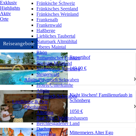
Exklusiv
Fränkische Schweiz
Highlights
Fränkisches Seenland
Aktiv
Fränkisches Weinland
Orte
Frankenalb
Frankenwald
Haßberge
Liebliches Taubertal
Naturpark Altmühltal
Reiseangebote
Oberes Maintal
Rhön
Rupertihof
Romantisches Franken
Spessart-Mainland
149,00 €
Städteregion Nürnberg
Steigerwald
Allgäu/Bayerisch Schwaben
❯
Hotels/Unterkünfte
Allgäu
Nicht löschen! Familienurlaub in
Bayerisch-Schwaben
Schönberg
Landkreise & Orte
Oberbayern
❯
1050 €
Altötting
Bad Tölz - Wolfratshausen
Berchtesgadener Land
Dachau
Mittermeiers Alter Ego
Ebersberg