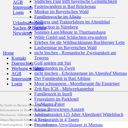
Südliches Flair trifft bayerische Gemütlichkeit
AGB
Fastenwandern in Bad Brückenau
Impressum
Minikur im Bayerischen Wald
Login
Familienwoche im Allgäu
Wellness und Traktorfahren im Altmühltal
Urlaubsangebote
Sportaction in Nürnberg
Suchen & Buchen
Sommer-Last-Minute in Thurmansbang
Newsletter
Wilde Gipfel und Schluchten erwandern
Erleben Sie die Wildbachklamm Buchberger Leite
Laufseminar im Bayerischen Wald
nicht löschen - Romantische Zweisamkeit am
Home
Tegerns
Kontakt
Golf spielen mit Sisi
Datenschutz
Sternstunden zu Zweit
Werbung schalten
nicht löschen - Erholungstage im Alpenhof Murnau
AGB
Der Familienhit in Bad Aibling
Impressum
Moor schnuppern - Moortherapie für Einsteiger
Login
Zeit fürs ICH - Midweekangebot
Familienzeit in Inzell
Feueralarm im Parkhotel
TeaMaster-Paket
Im Guide-to-Bavaria finden Sie Tipps und
Kleine Bergwiesen-Auszeit
Informationen zu Ihren Urlaubszielen
Jubiläumspaket 125 Jahre Alpenhotel Wittelsbach
Oberbayern, Ostbayern, Franken und
4 Restaurants in 4 Tagen
Allgäu/Bayerisch-Schwaben, zudem
Freundinnen-Verwöhntage in Murnau
Urlaubsangebote, Unterkünfte, Gastromie