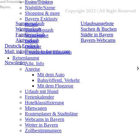
Essen/Trinken
und Freizeitideen für Ihren Urlaub in
Bayern.
Nightlife/Szene
Copyright 2022 | All Right Reserved
Shopping & more
Bayern Exklusiv
Sommerurlaub
Urlaubsangebote
Reiten
Winterurlaub
Suchen & Buchen
Tennis/Squash
Familienurlaub
Städte in Bayern
Wassersport
Aktivurlaub
Bayern-Webcams
Indoor
Deutsch
Englisch
Outdoor
Mail: info@guide-to-bavaria.com
Unternehmen Eintragen
Reiseplanung
Newsletter
Allg. Info
Anreise
❯
Mit dem Auto
Bahn/öffentl. Verkehr
Mit dem Flugzeug
Urlaub mit Hund
Ferienkalender
Hotelklassifizierung
Mietwagen
Routenplaner & Stadtpläne
Webcams in Bayern
Wetter in Bayern
Zollbestimmungen