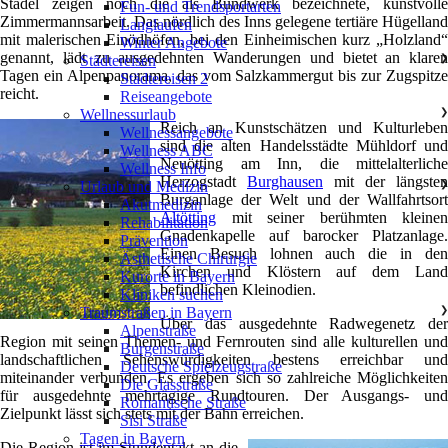
Stadel zeigen noch die als Bundwerk bezeichnete, kunstvolle
Fun- und Trendsportarten
Zimmermannsarbeit. Das nördlich des Inns gelegene tertiäre Hügelland
Langlaufen
mit malerischen Einödhöfen, bei den Einheimischen kurz „Holzland“
Winter Angebote
genannt, lädt zu ausgedehnten Wanderungen und bietet an klaren
Städtereisen
❯
Tagen ein Alpenpanorama, das vom Salzkammergut bis zur Zugspitze
Städtereisen 2
reicht.
Reiseangebote
Wellnessurlaub
❯
Reich an Kunstschätzen und Kulturleben
Wellnessangebote
sind die alten Handelsstädte Mühldorf und
Wellness ABC
Neuötting am Inn, die mittelalterliche
Wellness Info
Herzogstadt
Burghausen
mit der längsten
Urlaub und Medizin
❯
Burganlage der Welt und der Wallfahrtsort
Akutmedizin
Altötting
mit seiner berühmten kleinen
Rehabilitation
Gnadenkapelle auf barocker Platzanlage.
Prävention
Einen Besuch lohnen auch die in den
Ästhetische Chirurgie
Kirchen und Klöstern auf dem Land
Kurorte in Bayern
befindlichen Kleinodien.
Kliniken suchen
Traumstraßen in Bayern
❯
Über das ausgedehnte Radwegenetz der
Alpenstraße
Region mit seinen Themen- und Fernrouten sind alle kulturellen und
Burgenstraße
landschaftlichen Sehenswürdigkeiten bestens erreichbar und
Deutsche Spielzeugstraße
miteinander verbunden. Es ergeben sich so zahlreiche Möglichkeiten
Die Glasstraße
für ausgedehnte mehrtägige Rundtouren. Der Ausgangs- und
Romantische Straße
Zielpunkt lässt sich stets mit der Bahn erreichen.
Sisi Straße
Tagen in Bayern
Die Region ist im Stundentakt an die