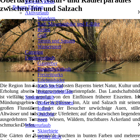
Bayern Videos
zwischen Inn und Salzach
Bayern Erleben
Aktivurlaub
❯
Wandern
Rad, Mountainbike und E-Bike
Reiten
Golf
Tennis und Squash
Wassersport
Camping
Familienurlaub
❯
Gastgeber
Bauernhofurlaub
Freizeitparks
Erlebnisbäder
Die Region Inn-Salzach im Südosten Bayerns bietet Natur, Kultur und
Kids-Special
Erholung abseits breitgetretener Touristenpfade. Das Landschaftsbild
Baumwipfelpfade
ist vielfältig und geprägt von den Einflüssen früherer Eiszeiten. Im
Sommerurlaub
❯
Mündungsgebiet der Gebirgsflüsse Inn, Alz und Salzach mit seinen
Bäder & Thermen
großen Flusstälern findet der Besucher urwüchsige Auen, stille
Indoor
Altwässer und teils mächtige Uferleiten; auf den dazwischen liegenden
Outdoor
ausgedehnten Terrassen Wiesen, Wäldern, fruchtbares Ackerland und
Seen
schmucke Dörfer.
Winterurlaub
❯
Skigebiete
Die Gärten der Bauernhöfe leuchten in bunten Farben und mehrere
Winter aktiv