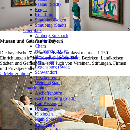
Passau (Stadt)
Regen
Rottal-Inn
Straubing-Bogen
Straubing (Stadt)
Oberpfalz
❯
Amberg-Sulzbach
Amberg (Stadt)
Museen und Galerien in Bayern
Cham
Neumarkt i.d.OPf.
Die bayerische Museumslandschaft umfasst mehr als 1.150
Neustadt a.d. Waldnaab
Einrichtungen in der Trägerschaft von Staat, Bezirken, Landkreisen,
Regensburg
Städten und Gemeinden, aber auch von Vereinen, Stiftungen, Firmen
Regensburg (Stadt)
und Privatpersonen.
Schwandorf
> Mehr erfahren
Tirschenreuth
Weiden (Stadt)
Unterfranken
❯
Aschaffenburg
Aschaffenburg (Stadt)
Bad Kissingen
Haßberge
Kitzingen
Main-Spessart
Miltenberg
Rhön-Grabfeld