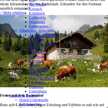
Hof
ideale Infrastruktur für den Radlurlaub. Erkunden Sie den Freistaat
Hof (Stadt)
sportlich entspannt!
Kronach
> Mehr erfahren
Kulmbach
Lichtenfels
Wunsiedel
Partnerseiten
Allgäu/Bay. Schwaben
❯
Aichach-Friedberg
Augsburg
Augsburg (Stadt)
Dillingen
Donau-Ries
Günzburg
Kempten
Lindau
Memmingen
Neu-Ulm
Neu-Ulm (Stadt)
Oberallgäu
Ostallgäu
Unterallgäu
Ferien auf dem Bauernhof
Suchen & Buchen
Hotels/Unterkünfte
Reiseangebote
Raus aufs Land! Selten liegen Erholung und Erlebnis so nah wie auf
❯