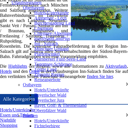
Urlaubsregionen
Fernstreckenverkehre nach München
Oberbayern
❯
und Salzburg angebunden. Weitere
Hotels/Unterkünfte
Bahnverbindungen im Taktverkehr
Ammersee - Lech
gibt es nach Landshut, Neumarkt-
Berchtesgadener Land
Sankt Veit / Passau, Simbach am Inn
Chiemgau
/ Braunau, Burghausen und
Chiemsee-Alpenland
Freilassing / Salzburg, Traunstein /
IngolStadtLandPlus
Ruhpolding, Wasserburg /
Inn - Salzach
Rosenheim. Die kostenlose Fahrradbeförderung in der Region Inn-
Münchner Umland
Salzach gilt auf nahezu allen Streckenabschnitten der Südost-Bayern-
Pfaffenwinkel
Bahn. Fahrradgruppen wird eine Voranmeldung empfohlen.
Starnberger Fünf-Seen-Land
Tegernsee-Schliersee
Die
Highlights
der Region, sowie alle Informationen zu
Aktivurlaub
,
Tölzer Land
Hotels
und den
Orten
in der Urlaubsregion Inn-Salzach finden Sie au
Zugspitz Region
den verlinkten Seiten. Pauschale Reiseangebote
finden Sie hier
.
Reiseangebote
Ostbayern
❯
Hotels/Unterkünfte
Bayerischer Wald
Alle Kategorien
Bayerischer Jura
Bayer. Golf- & Thermenland
Hotels/Unterkünfte
Oberpfälzer Wald
Essen und Trinken
Franken
❯
Nightlife
Hotels/Unterkünfte
Shopping
Fichtelgebirge