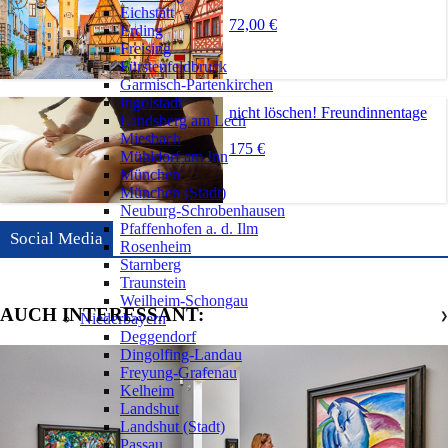
Eichstätt
72,00 €
Erding
Freising
Fürstenfeldbruck
Garmisch-Partenkirchen
Ingolstadt
nicht löschen! Freundinnentage
Landsberg am Lech
Miesbach
175 €
Mühldorf am Inn
München
München (Stadt)
Neuburg-Schrobenhausen
Pfaffenhofen a. d. Ilm
Social Media
Rosenheim
Starnberg
Traunstein
Weilheim-Schongau
AUCH INTERESSANT:
Niederbayern
❯
Deggendorf
Dingolfing-Landau
Freyung-Grafenau
Kelheim
Landshut
Landshut (Stadt)
Passau