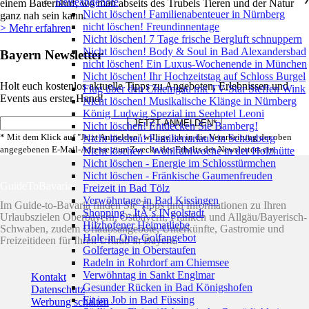
Reiseangebote
einem Bauernhof, wo man abseits des Trubels Tieren und der Natur
Nicht löschen! Familienabenteuer in Nürnberg
ganz nah sein kann.
nicht löschen! Freundinnentage
> Mehr erfahren
Nicht löschen! 7 Tage frische Bergluft schnuppern
Nicht löschen! Body & Soul in Bad Alexandersbad
Bayern Newsletter
nicht löschen! Ein Luxus-Wochenende in München
Nicht löschen! Ihr Hochzeitstag auf Schloss Burgel
Holt euch kostenlos aktuelle Tipps zu Angeboten, Erlebnissen und
Flug über den Chiemgau mit TV-Star Steffen Wink
Events aus erster Hand!
Nicht löschen! Musikalische Klänge in Nürnberg
König Ludwig Spezial im Seehotel Leoni
Nicht löschen! Entdecken Sie Bamberg!
* Mit dem Klick auf "Jetzt Anmelden" willige ich in die Verarbeitung der oben
Nicht löschen! Familienurlaub in Schönberg
angegebenen E-Mail-Adresse zum Zwecke des Erhalts des Newsletters ein.
Nicht löschen - Wohlfühlwoche in der Holzhütte
Nicht löschen - Energie im Schlosstürmchen
Nicht löschen - Fränkische Gaumenfreuden
GuideToBavaria
Freizeit in Bad Tölz
Verwöhntage in Bad Kissingen
Im Guide-to-Bavaria finden Sie Tipps und Informationen zu Ihren
Shopping - ItÂ´s INgolstadt
Urlaubszielen Oberbayern, Ostbayern, Franken und Allgäu/Bayerisch-
Hilzhofener Heimatliebe
Schwaben, zudem Urlaubsangebote, Unterkünfte, Gastromie und
Hole-in-One-Golfangebot
Freizeitideen für Ihren Urlaub in Bayern.
Golfertage in Oberstaufen
Radeln in Rohrdorf am Chiemsee
Verwöhntag in Sankt Englmar
Kontakt
Gesunder Rücken in Bad Königshofen
Datenschutz
Fit im Job in Bad Füssing
Werbung schalten