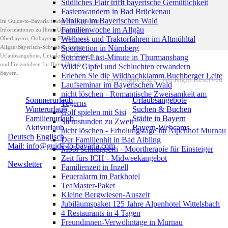
Südliches Flair trifft bayerische Gemütlichkeit
Fastenwandern in Bad Brückenau
Minikur im Bayerischen Wald
Im Guide-to-Bavaria finden Sie Tipps und
Familienwoche im Allgäu
Informationen zu Ihren Urlaubszielen
Wellness und Traktorfahren im Altmühltal
Oberbayern, Ostbayern, Franken und
Allgäu/Bayerisch-Schwaben, zudem
Sportaction in Nürnberg
Urlaubsangebote, Unterkünfte, Gastromie
Sommer-Last-Minute in Thurmansbang
und Freizeitideen für Ihren Urlaub in
Wilde Gipfel und Schluchten erwandern
Bayern.
Erleben Sie die Wildbachklamm Buchberger Leite
Copyright 2022 | All Right Reserved
Laufseminar im Bayerischen Wald
nicht löschen - Romantische Zweisamkeit am
Sommerurlaub
Urlaubsangebote
Tegerns
Winterurlaub
Suchen & Buchen
Golf spielen mit Sisi
Familienurlaub
Städte in Bayern
Sternstunden zu Zweit
Aktivurlaub
Bayern-Webcams
nicht löschen - Erholungstage im Alpenhof Murnau
Deutsch
Englisch
Der Familienhit in Bad Aibling
Mail: info@guide-to-bavaria.com
Moor schnuppern - Moortherapie für Einsteiger
Zeit fürs ICH - Midweekangebot
Newsletter
Familienzeit in Inzell
Feueralarm im Parkhotel
TeaMaster-Paket
Kleine Bergwiesen-Auszeit
Jubiläumspaket 125 Jahre Alpenhotel Wittelsbach
4 Restaurants in 4 Tagen
Freundinnen-Verwöhntage in Murnau