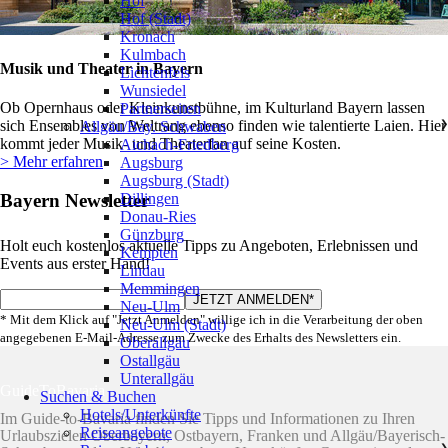
Hof
Hof (Stadt)
Kronach
Kulmbach
Musik und Theater in Bayern
Lichtenfels
Wunsiedel
Ob Opernhaus oder Kleinkunstbühne, im Kulturland Bayern lassen
Partnerseiten
sich Ensembles von Weltrang ebenso finden wie talentierte Laien. Hier
Allgäu/Bay. Schwaben
❯
kommt jeder Musik- und Theaterfan auf seine Kosten.
Aichach-Friedberg
> Mehr erfahren
Augsburg
Augsburg (Stadt)
Bayern Newsletter
Dillingen
Donau-Ries
Günzburg
Holt euch kostenlos aktuelle Tipps zu Angeboten, Erlebnissen und
Kempten
Events aus erster Hand!
Lindau
Memmingen
Neu-Ulm
* Mit dem Klick auf "Jetzt Anmelden" willige ich in die Verarbeitung der oben
Neu-Ulm (Stadt)
angegebenen E-Mail-Adresse zum Zwecke des Erhalts des Newsletters ein.
Oberallgäu
Ostallgäu
Unterallgäu
GuideToBavaria
Suchen & Buchen
Hotels/Unterkünfte
Im Guide-to-Bavaria finden Sie Tipps und Informationen zu Ihren
Reiseangebote
Urlaubszielen Oberbayern, Ostbayern, Franken und Allgäu/Bayerisch-
❯