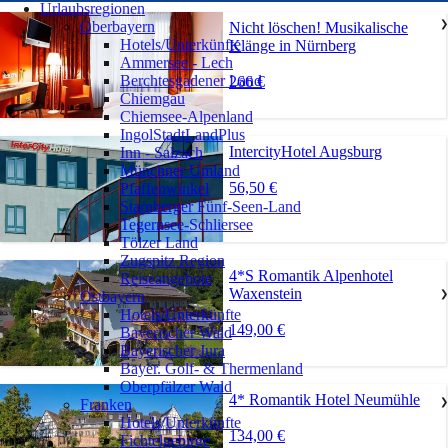
Urlaubsregionen
Oberbayern
❯
Nicht löschen! Musikalische
Hotels/Unterkünfte
Klänge in Nürnberg
Ammersee - Lech
Berchtesgadener Land
266 €
Chiemgau
Chiemsee-Alpenland
IngolStadtLandPlus
IntercityHotel Augsburg
Inn - Salzach
Münchner Umland
56,50 €
Pfaffenwinkel
Starnberger Fünf-Seen-Land
Tegernsee-Schliersee
Tölzer Land
Zugspitz Region
4*S Romantik Alpenhotel
Reiseangebote
Waxenstein
Ostbayern
❯
Hotels/Unterkünfte
149,00 €
Bayerischer Wald
Bayerischer Jura
Bayer. Golf- & Thermenland
Oberpfälzer Wald
4* Romantik Hotel Neumühle
Franken
❯
Hotels/Unterkünfte
134,00 €
Fichtelgebirge