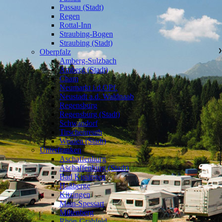
Passau (Stadt)
Regen
Rottal-Inn
Straubing-Bogen
Straubing (Stadt)
Oberpfalz
❯
Amberg-Sulzbach
Amberg (Stadt)
Cham
Neumarkt i.d.OPf.
Neustadt a.d. Waldnaab
Regensburg
Regensburg (Stadt)
Schwandorf
Tirschenreuth
Weiden (Stadt)
Unterfranken
❯
Aschaffenburg
Aschaffenburg (Stadt)
Bad Kissingen
Haßberge
Kitzingen
Main-Spessart
Miltenberg
Rhön-Grabfeld