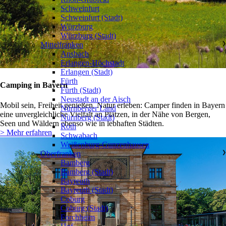
Schweinfurt
Schweinfurt (Stadt)
Würzburg
Würzburg (Stadt)
Mittelfranken
❯
Ansbach
Erlangen-Höchstadt
Erlangen (Stadt)
Fürth
Camping in Bayern
Fürth (Stadt)
Neustadt an der Aisch
Mobil sein, Freiheit genießen, Natur erleben: Camper finden in Bayern
Nürnberger Land
eine unvergleichliche Vielfalt an Plätzen, in der Nähe von Bergen,
Nürnberg (Stadt)
Seen und Wäldern ebenso wie in lebhaften Städten.
Roth
> Mehr erfahren
Schwabach
Weißenburg-Gunzenhausen
Oberfranken
❯
Bamberg
Bamberg (Stadt)
Bayreuth
Bayreuth (Stadt)
Coburg
Coburg (Stadt)
Forchheim