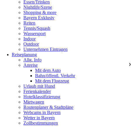
Essen/Trinken
Nightlife/Szene
Shopping & more
Bayern Exklusiv
Reiten
Tennis/Squash
Wassersport
Indoor
Outdoor
Unternehmen Eintragen
Reiseplanung
Allg. Info
Anreise
❯
Mit dem Auto
Bahn/öffentl. Verkehr
Mit dem Flugzeug
Urlaub mit Hund
Ferienkalender
Hotelklassifizierung
Mietwagen
Routenplaner & Stadtpläne
Webcams in Bayern
Wetter in Bayern
Zollbestimmungen