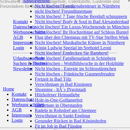
Reiseangebote
Schwaben, zudem Urlaubsangebote, Unterkünfte, Gastromie und
Nicht löschen! Familienabenteuer in Nürnberg
Freizeitideen für Ihren Urlaub in Bayern.
nicht löschen! Freundinnentage
Nicht löschen! 7 Tage frische Bergluft schnuppern
Kontakt
Nicht löschen! Body & Soul in Bad Alexandersbad
Datenschutz
nicht löschen! Ein Luxus-Wochenende in München
Werbung schalten
Nicht löschen! Ihr Hochzeitstag auf Schloss Burgel
AGB
Flug über den Chiemgau mit TV-Star Steffen Wink
Impressum
Nicht löschen! Musikalische Klänge in Nürnberg
Login
König Ludwig Spezial im Seehotel Leoni
Nicht löschen! Entdecken Sie Bamberg!
Urlaubsangebote
Nicht löschen! Familienurlaub in Schönberg
Suchen & Buchen
Nicht löschen - Wohlfühlwoche in der Holzhütte
Newsletter
Nicht löschen - Energie im Schlosstürmchen
Nicht löschen - Fränkische Gaumenfreuden
Freizeit in Bad Tölz
Verwöhntage in Bad Kissingen
Home
Shopping - ItÂ´s INgolstadt
Kontakt
Hilzhofener Heimatliebe
Datenschutz
Hole-in-One-Golfangebot
Werbung schalten
Golfertage in Oberstaufen
AGB
Radeln in Rohrdorf am Chiemsee
Impressum
Verwöhntag in Sankt Englmar
Login
Gesunder Rücken in Bad Königshofen
Fit im Job in Bad Füssing