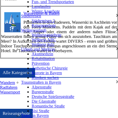
Fun- und Trendsportarten
Langlaufen
Winter Angebote
Wassersport & Baden
Städtereisen
❯
Städtereisen 2
Plantschen in den Badeseen, Wasserski in Aschheim vor
Reiseangebote
den Toren Münchens. Paddeln mit dem Kajak auf der
Wellnessurlaub
❯
Isar, Amper oder einem der anderen nahen Flüsse.
Wellnessangebote
Wasserratten finden genug Plätze um sich auszutoben. Tauchkurs am
Wellness ABC
Meer? In Aufkirchen bei Erding wartet DIVERS - erstes und größtes
Wellness Info
Indoor Tauchsportzentrum Europas angeschlossen an ein drei Sterne
Urlaub und Medizin
❯
Hotel. Ihr Tauchkurs wartet in Oberbayern.
Akutmedizin
Rehabilitation
Prävention
Ästhetische Chirurgie
Alle Kategorien
Kurorte in Bayern
Kliniken suchen
Traumstraßen in Bayern
❯
Wandern
Alpenstraße
Radfahren
Burgenstraße
Wassersport
Deutsche Spielzeugstraße
Die Glasstraße
Romantische Straße
Sisi Straße
Reiseangebote
Tagen in Bayern