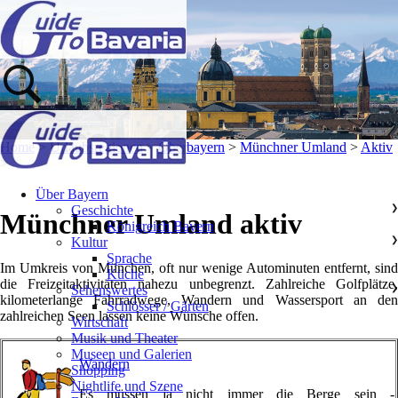
Home
>
Urlaubsregionen
>
Oberbayern
>
Münchner Umland
>
Aktiv
>
Über Bayern
Geschichte
❯
Münchner Umland aktiv
Königreich Bayern
Kultur
❯
Sprache
Im Umkreis von München, oft nur wenige Autominuten entfernt, sind
Küche
die Freizeitaktivitäten nahezu unbegrenzt. Zahlreiche Golfplätze,
Sehenswertes
❯
kilometerlange Fahrradwege, Wandern und Wassersport an den
Schlösser / Gärten
zahlreichen Seen lassen keine Wünsche offen.
Wirtschaft
Musik und Theater
Museen und Galerien
Wandern
Shopping
Nightlife und Szene
Es müssen ja nicht immer die Berge sein -