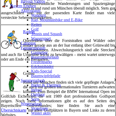
Bayern Videos
familienfreundliche Wanderungen und Spaziergänge
Bayern Erleben
sind in und rund um München überall möglich. Stets gut
Aktivurlaub
❯
ausgeschildert und mit der passenden Karte findet man viele
Wandern
versteckte Sehenswürdigkeiten.
Rad, Mountainbike und E-Bike
Reiten
Golf
Radeln
Tennis und Squash
Wassersport
Querfeldein über die Forststraßen und Wälder oder
Camping
immer gerade aus an der Isar entlang über Grünwald bis
Familienurlaub
❯
Wolfratshausen. Abwechslungsreich sind alle Strecken
Gastgeber
und auch für Ungeübte leicht zu bewältigen – meist wartet unterwegs
Bauernhofurlaub
oder am Ende ein Biergarten.
Freizeitparks
Erlebnisbäder
Kids-Special
Golfen
Baumwipfelpfade
Sommerurlaub
❯
Rund um München finden sich viele gepflegte Anlagen,
Bäder & Thermen
die auch mit großen internationalen Turnieren aufwarten
Indoor
können. Zum Beispiel die BMW International Open im
Outdoor
Golfclub Eichenried, die seit 1989 dort professionellen Golfsport
Seen
zeigen. Noch mehr Informationen gibt es auf den Seiten des
Winterurlaub
❯
Bayerischen Golfverbandes; hier finden Sie auch eine
Skigebiete
Übersichtskarte
mit allen Golfplätzen in Bayern und Links zu deren
Winter aktiv
Websites.