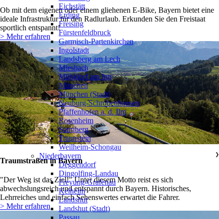
Eichstätt
Ob mit dem eigenen oder einem gliehenen E-Bike, Bayern bietet eine
Erding
ideale Infrastruktur für den Radlurlaub. Erkunden Sie den Freistaat
Freising
sportlich entspannt!
Fürstenfeldbruck
> Mehr erfahren
Garmisch-Partenkirchen
Ingolstadt
Landsberg am Lech
Miesbach
Mühldorf am Inn
München
München (Stadt)
Neuburg-Schrobenhausen
Pfaffenhofen a. d. Ilm
Rosenheim
Starnberg
Traunstein
Weilheim-Schongau
Niederbayern
❯
Traumstraßen in Bayern
Deggendorf
Dingolfing-Landau
"Der Weg ist das Ziel!" Unter diesem Motto reist es sich
Freyung-Grafenau
abwechslungsreich und entspannt durch Bayern. Historisches,
Kelheim
Lehrreiches und einfach Sehenswertes erwartet die Fahrer.
Landshut
> Mehr erfahren
Landshut (Stadt)
Passau