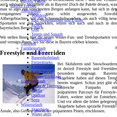
Bayern Videos
auch schönere - Skigebiete als in Bayern! Doch die Palette dessen, was
Bayern Erleben
man so alles mit verschneiten Bergen anfangen kann, hat sich in den
Aktivurlaub
❯
vergangenen Jahren ganz schön ausgeweitet. Sowohl
Wandern
Althergebrachtes, wie das Schneeschuhwandern, als auch völlig neue
Rad, Mountainbike und E-Bike
Sportarten wie das Snowkiten, setzen sich nach und nach in den
Reiten
bayerischen Bergen durch.
Golf
Tennis und Squash
Wir stellen Ihnen hier die neuen Winter-Fun- und Trendsportarten vor
Wassersport
und verraten Ihnen, wo Sie diese in Bayern erleben können.
Camping
Familienurlaub
❯
Freestyle und Freeriden
Gastgeber
Bauernhofurlaub
Freizeitparks
Bei Skifahrern und Snowboardern
Erlebnisbäder
ist derzeit Freestyle und Freeriden
Kids-Special
besonders angesagt. Bayerns
Baumwipfelpfade
Skigebiete haben auf diesen Trend
Sommerurlaub
❯
bereits reagiert. Schon jetzt gibt es
Bäder & Thermen
zahlreiche Funparks mit
Indoor
präparierten Parcours für Freestyle-
Outdoor
Fahrer, weitere sind im Entstehen.
Seen
Und vor allem die höher gelegenen
Winterurlaub
❯
Skigebiete haben spezielle Freeride-
Skigebiete
Areale, also Gebiete abseits der präparierten Pisten, erschlossen.
Winter aktiv