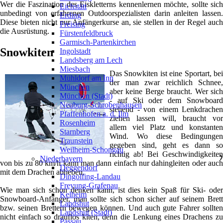
Wer die Faszination des Eiskletterns kennenlernen möchte, sollte sich
Eichstätt
unbedingt von erfahrenen Outdoorspezialisten darin anleiten lassen.
Erding
Diese bieten nicht nur Anfängerkurse an, sie stellen in der Regel auch
Freising
die Ausrüstung.
Fürstenfeldbruck
Garmisch-Partenkirchen
Snowkiten
Ingolstadt
Landsberg am Lech
Miesbach
Das Snowkiten ist eine Sportart, bei
Mühldorf am Inn
der man zwar reichlich Schnee,
München
aber keine Berge braucht. Wer sich
München (Stadt)
- auf Ski oder dem Snowboard
Neuburg-Schrobenhausen
stehend - von einem Lenkdrachen
Pfaffenhofen a. d. Ilm
ziehen lassen will, braucht vor
Rosenheim
allem viel Platz und konstanten
Starnberg
Wind. Wo diese Bedingungen
Traunstein
gegeben sind, geht es dann so
Weilheim-Schongau
richtig ab! Bei Geschwindigkeiten
Niederbayern
❯
von bis zu 80 km/h kann man dann einfach nur dahingleiten oder auch
Deggendorf
mit dem Drachen abheben.
Dingolfing-Landau
Freyung-Grafenau
Wie man sich schon denken kann, ist dies kein Spaß für Ski- oder
Kelheim
Snowboard-Anfänger, man sollte sich schon sicher auf seinem Brett
Landshut
bzw. seinen Brettern bewegen können. Und auch gute Fahrer sollten
Landshut (Stadt)
nicht einfach so drauflos kiten, denn die Lenkung eines Drachens zu
Passau