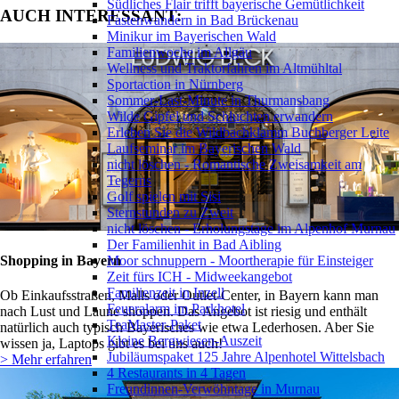
Südliches Flair trifft bayerische Gemütlichkeit
AUCH INTERESSANT:
Fastenwandern in Bad Brückenau
Minikur im Bayerischen Wald
Familienwoche im Allgäu
Wellness und Traktorfahren im Altmühltal
Sportaction in Nürnberg
Sommer-Last-Minute in Thurmansbang
Wilde Gipfel und Schluchten erwandern
Erleben Sie die Wildbachklamm Buchberger Leite
Laufseminar im Bayerischen Wald
nicht löschen - Romantische Zweisamkeit am
Tegerns
Golf spielen mit Sisi
Sternstunden zu Zweit
nicht löschen - Erholungstage im Alpenhof Murnau
Der Familienhit in Bad Aibling
Moor schnuppern - Moortherapie für Einsteiger
Shopping in Bayern
Zeit fürs ICH - Midweekangebot
Familienzeit in Inzell
Ob Einkaufsstraßen, Malls oder Outlet-Center, in Bayern kann man
Feueralarm im Parkhotel
nach Lust und Laune shoppen. Das Angebot ist riesig und enthält
TeaMaster-Paket
natürlich auch typisch Bayerisches wie etwa Lederhosen. Aber Sie
Kleine Bergwiesen-Auszeit
wissen ja, Laptops gibt es bei uns auch!
Jubiläumspaket 125 Jahre Alpenhotel Wittelsbach
> Mehr erfahren
4 Restaurants in 4 Tagen
Freundinnen-Verwöhntage in Murnau