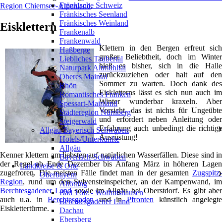
Fränkische Schweiz
Region Chiemsee-Alpenland
.
Fränkisches Seenland
Fränkisches Weinland
Eisklettern
Frankenalb
Frankenwald
Klettern in den Bergen erfreut sich
Haßberge
großer Beliebtheit, doch im Winter
Liebliches Taubertal
hieß es bisher, sich in die Halle
Naturpark Altmühltal
zurückzuziehen oder halt auf den
Oberes Maintal
Sommer zu warten. Doch dank des
Rhön
Eiskletterns lässt es sich nun auch im
Romantisches Franken
Winter wunderbar kraxeln. Aber
Spessart-Mainland
Vorsicht, das ist nichts für Ungeübte
Städteregion Nürnberg
und erfordert neben Anleitung oder
Steigerwald
Erfahrung auch unbedingt die richtige
Allgäu/Bayerisch Schwaben
❯
Ausrüstung!
Hotels/Unterkünfte
Allgäu
Kenner klettern am liebsten auf natürlichen Wasserfällen. Diese sind in
Bayerisch-Schwaben
der Regel ab Ende Dezember bis Anfang März in höheren Lagen
Landkreise & Orte
zugefroren. Die meisten Fälle findet man in der gesamten
Zugspitz-
Oberbayern
❯
Region
, rund um den Sylvensteinspeicher, an der Kampenwand, im
Altötting
Berchtesgadener Land
sowie im Allgäu bei Oberstdorf. Es gibt abe
Bad Tölz - Wolfratshausen
auch u.a. in
Berchtesgaden
und in
Pfronten
künstlich angelegte
Berchtesgadener Land
Eisklettertürme.
Dachau
Ebersberg