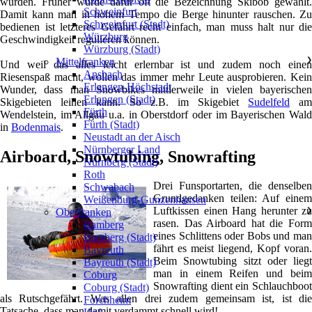
wurden. Früher wurde dafür oft die Bezeichnung Skibob gewählt.
Schweinfurt
Damit kann man in hohem Tempo die Berge hinunter rauschen. Zu
Schweinfurt (Stadt)
bedienen ist letzteres Gefährt recht einfach, man muss halt nur die
Würzburg
Geschwindigkeit regulieren können.
Würzburg (Stadt)
Mittelfranken
❯
Und weil das alles leicht erlernbar ist und zudem noch einen
Ansbach
Riesenspaß macht, wollen das immer mehr Leute ausprobieren. Kein
Erlangen-Höchstadt
Wunder, dass man Snowbikes mittlerweile in vielen bayerischen
Erlangen (Stadt)
Skigebieten leihen kann. So z.B. im Skigebiet
Sudelfeld
am
Fürth
Wendelstein, im Allgäu u.a. in Oberstdorf oder im Bayerischen Wald
Fürth (Stadt)
in
Bodenmais
.
Neustadt an der Aisch
Nürnberger Land
Airboard, Snowtubing, Snowrafting
Nürnberg (Stadt)
Roth
Drei Funsportarten, die denselben
Schwabach
Grundgedanken teilen: Auf einem
Weißenburg-Gunzenhausen
Luftkissen einen Hang herunter zu
Oberfranken
❯
rasen. Das Airboard hat die Form
Bamberg
eines Schlittens oder Bobs und man
Bamberg (Stadt)
fährt es meist liegend, Kopf voran.
Bayreuth
Beim Snowtubing sitzt oder liegt
Bayreuth (Stadt)
man in einem Reifen und beim
Coburg
Snowrafting dient ein Schlauchboot
Coburg (Stadt)
als Rutschgefährt. Was allen drei zudem gemeinsam ist, ist die
Forchheim
Tatsache, dass man damit verdammt schnell wird!