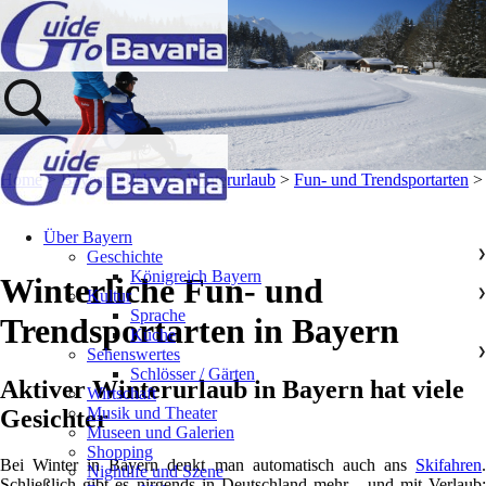
Home
>
Bayern Erleben
>
Winterurlaub
>
Fun- und Trendsportarten
>
Über Bayern
Geschichte
❯
Königreich Bayern
Winterliche Fun- und
Kultur
❯
Sprache
Trendsportarten in Bayern
Küche
Sehenswertes
❯
Schlösser / Gärten
Aktiver Winterurlaub in Bayern hat viele
Wirtschaft
Musik und Theater
Gesichter
Museen und Galerien
Shopping
Bei Winter in Bayern denkt man automatisch auch ans
Skifahren
.
Nightlife und Szene
Schließlich gibt es nirgends in Deutschland mehr - und mit Verlaub: