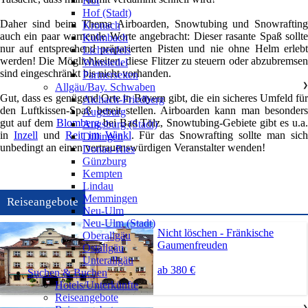
Hof
Hof (Stadt)
Daher sind beim Thema Airboarden, Snowtubing und Snowrafting
Kronach
auch ein paar warnende Worte angebracht: Dieser rasante Spaß sollte
Kulmbach
nur auf entsprechend präparierten Pisten und nie ohne Helm erlebt
Lichtenfels
werden! Die Möglichkeiten, diese Flitzer zu steuern oder abzubremsen
Wunsiedel
sind eingeschränkt bis nicht vorhanden.
Partnerseiten
Allgäu/Bay. Schwaben
❯
Gut, dass es genügend Orte in Bayern gibt, die ein sicheres Umfeld für
Aichach-Friedberg
den Luftkissen-Spaß bereit stellen. Airboarden kann man besonders
Augsburg
gut auf dem
Blomberg
bei Bad Tölz, Snowtubing-Gebiete gibt es u.a
Augsburg (Stadt)
in
Inzell
und
Reit im Winkl
. Für das Snowrafting sollte man sic
Dillingen
unbedingt an einen vertrauenswürdigen Veranstalter wenden!
Donau-Ries
Günzburg
Kempten
Lindau
Memmingen
Reiseangebote
Neu-Ulm
Neu-Ulm (Stadt)
Nicht löschen - Fränkische
Oberallgäu
Gaumenfreuden
Ostallgäu
Unterallgäu
ab 380 €
Suchen & Buchen
Hotels/Unterkünfte
Reiseangebote
❯