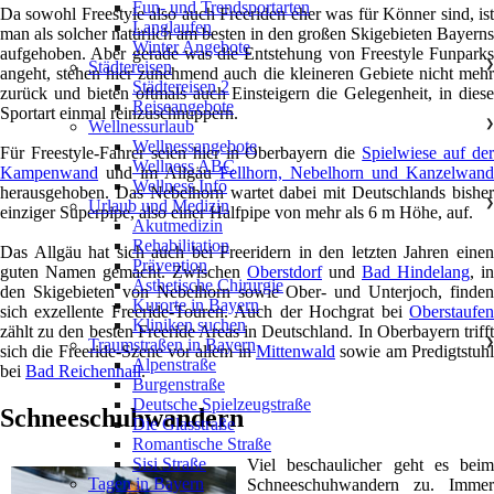
Fun- und Trendsportarten
Da sowohl Freestyle also auch Freeriden eher was für Könner sind, ist
Langlaufen
man als solcher natürlich am besten in den großen Skigebieten Bayerns
Winter Angebote
aufgehoben. Aber gerade was die Entstehung von Freestyle Funparks
Städtereisen
❯
angeht, stehen hier zunehmend auch die kleineren Gebiete nicht mehr
Städtereisen 2
zurück und bieten oftmals auch Einsteigern die Gelegenheit, in diese
Reiseangebote
Sportart einmal reinzuschnuppern.
Wellnessurlaub
❯
Wellnessangebote
Für Freestyle-Fahrer seien hier in Oberbayern die
Spielwiese auf de
Wellness ABC
Kampenwand
und im Allgäu
Fellhorn, Nebelhorn und Kanzelwand
Wellness Info
herausgehoben. Das Nebelhorn wartet dabei mit Deutschlands bisher
Urlaub und Medizin
❯
einziger Superpipe, also einer Halfpipe von mehr als 6 m Höhe, auf.
Akutmedizin
Rehabilitation
Das Allgäu hat sich auch bei Freeridern in den letzten Jahren einen
Prävention
guten Namen gemacht. Zwischen
Oberstdorf
und
Bad Hindelang
, in
Ästhetische Chirurgie
den Skigebieten von Nebelhorn sowie Ober- und Unterjoch, finden
Kurorte in Bayern
sich exzellente Freeride-Touren. Auch der Hochgrat bei
Oberstaufen
Kliniken suchen
zählt zu den besten Freeride Areas in Deutschland. In Oberbayern trifft
Traumstraßen in Bayern
❯
sich die Freeride-Szene vor allem in
Mittenwald
sowie am Predigtstuhl
Alpenstraße
bei
Bad Reichenhall
.
Burgenstraße
Deutsche Spielzeugstraße
Schneeschuhwandern
Die Glasstraße
Romantische Straße
Sisi Straße
Viel beschaulicher geht es beim
Tagen in Bayern
Schneeschuhwandern zu. Immer