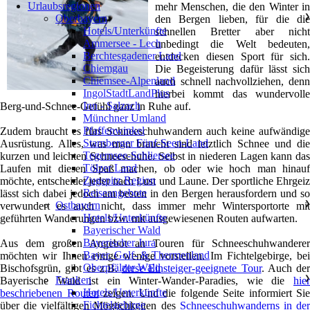
Urlaubsregionen
mehr Menschen, die den Winter in
Oberbayern
❯
den Bergen lieben, für die die
Hotels/Unterkünfte
schnellen Bretter aber nicht
Ammersee - Lech
unbedingt die Welt bedeuten,
Berchtesgadener Land
entdecken diesen Sport für sich.
Chiemgau
Die Begeisterung dafür lässt sich
Chiemsee-Alpenland
auch schnell nachvollziehen, denn
IngolStadtLandPlus
hierbei kommt das wundervolle
Inn - Salzach
Berg-und-Schnee-Gefühl ganz in Ruhe auf.
Münchner Umland
Pfaffenwinkel
Zudem braucht es fürs Schneeschuhwandern auch keine aufwändige
Starnberger Fünf-Seen-Land
Ausrüstung. Alles, was man braucht sind letztlich Schnee und die
Tegernsee-Schliersee
kurzen und leichten Schneeschuhe. Selbst in niederen Lagen kann das
Tölzer Land
Laufen mit diesen Spaß machen, ob oder wie hoch man hinauf
Zugspitz Region
möchte, entscheidet jeder nach Lust und Laune. Der sportliche Ehrgeiz
Reiseangebote
lässt sich dabei jedoch am besten in den Bergen herausfordern und so
Ostbayern
❯
verwundert es auch nicht, dass immer mehr Wintersportorte mit
Hotels/Unterkünfte
geführten Wanderungen bzw. mit ausgewiesenen Routen aufwarten.
Bayerischer Wald
Bayerischer Jura
Aus dem großen Angebot an Touren für Schneeschuhwanderer
Bayer. Golf- & Thermenland
möchten wir Ihnen einige wenige vorstellen. Im Fichtelgebirge, bei
Oberpfälzer Wald
Bischofsgrün, gibt es z.B.
diese Einsteiger-geeignete Tour
. Auch der
Franken
❯
Bayerische Wald ist ein Winter-Wander-Paradies, wie die
hier
Hotels/Unterkünfte
beschriebenen Routen
zeigen. Und die folgende Seite informiert Sie
Fichtelgebirge
über die vielfältigen Möglichkeiten des
Schneeschuhwanderns in de