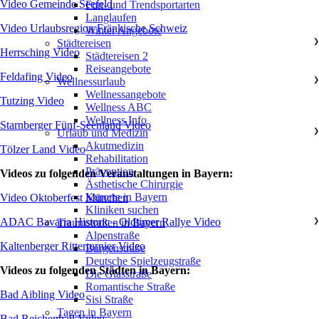
Video Gemeinde Seefeld
Fun- und Trendsportarten
Langlaufen
Video Urlaubsregion Fränkische Schweiz
Winter Angebote
Städtereisen
❯
Herrsching Video
Städtereisen 2
Reiseangebote
Feldafing Video
Wellnessurlaub
❯
Wellnessangebote
Tutzing Video
Wellness ABC
Wellness Info
Starnberger Fünf-Seenland Video
Urlaub und Medizin
❯
Akutmedizin
Tölzer Land Video
Rehabilitation
Prävention
Videos zu folgenden Veranstaltungen in Bayern:
Ästhetische Chirurgie
Kurorte in Bayern
Video Oktoberfest München
Kliniken suchen
ADAC Bavaria Historic - Oldtimer Rallye Video
Traumstraßen in Bayern
❯
Alpenstraße
Kaltenberger Ritterturnier Video
Burgenstraße
Deutsche Spielzeugstraße
Videos zu folgenden Städten in Bayern:
Die Glasstraße
Romantische Straße
Bad Aibling Video
Sisi Straße
Tagen in Bayern
Bad Reichenhall Video