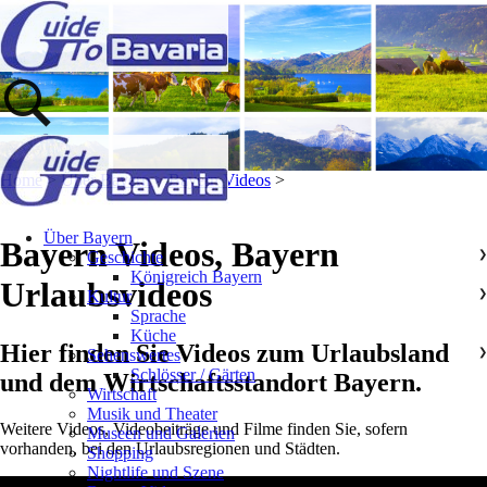
Home
>
Über Bayern
>
Bayern Videos
>
Über Bayern
Bayern Videos, Bayern
Geschichte
❯
Königreich Bayern
Urlaubsvideos
Kultur
❯
Sprache
Küche
Hier finden Sie Videos zum Urlaubsland
Sehenswertes
❯
Schlösser / Gärten
und dem Wirtschaftsstandort Bayern.
Wirtschaft
Musik und Theater
Weitere Videos, Videobeiträge und Filme finden Sie, sofern
Museen und Galerien
vorhanden, bei den Urlaubsregionen und Städten.
Shopping
Nightlife und Szene