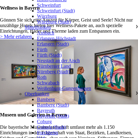
Schweinfurt
Wellness in Bayern
Schweinfurt (Stadt)
Würzburg
Gönnen Sie sich eine Auszeit für Körper, Geist und Seele! Nicht nur
Würzburg (Stadt)
unzählige Hotels bieten hier Wellness-Pakete an, auch spezielle
Mittelfranken
❯
Einrichtungen, Bäder und Therme laden zum Entspannen ein.
Ansbach
> Mehr erfahren
Erlangen-Höchstadt
Erlangen (Stadt)
Fürth
Fürth (Stadt)
Neustadt an der Aisch
Nürnberger Land
Nürnberg (Stadt)
Roth
Schwabach
Weißenburg-Gunzenhausen
Oberfranken
❯
Bamberg
Bamberg (Stadt)
Bayreuth
Museen und Galerien in Bayern
Bayreuth (Stadt)
Coburg
Die bayerische Museumslandschaft umfasst mehr als 1.150
Coburg (Stadt)
Einrichtungen in der Trägerschaft von Staat, Bezirken, Landkreisen,
Forchheim