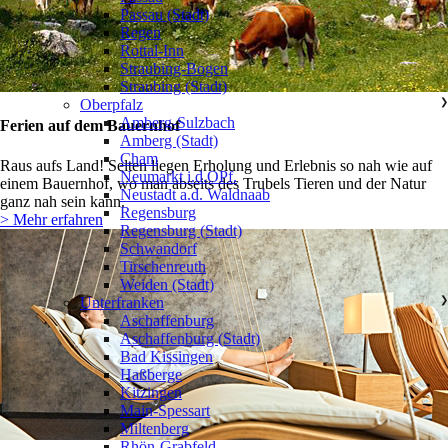
Passau (Stadt)
Regen
Rottal-Inn
Straubing-Bogen
Straubing (Stadt)
Oberpfalz
❯
Amberg-Sulzbach
Ferien auf dem Bauernhof
Amberg (Stadt)
Cham
Raus aufs Land! Selten liegen Erholung und Erlebnis so nah wie auf
Neumarkt i.d.OPf.
einem Bauernhof, wo man abseits des Trubels Tieren und der Natur
Neustadt a.d. Waldnaab
ganz nah sein kann.
Regensburg
> Mehr erfahren
Regensburg (Stadt)
Schwandorf
Tirschenreuth
Weiden (Stadt)
Unterfranken
❯
Aschaffenburg
Aschaffenburg (Stadt)
Bad Kissingen
Haßberge
Kitzingen
Main-Spessart
Miltenberg
Rhön-Grabfeld