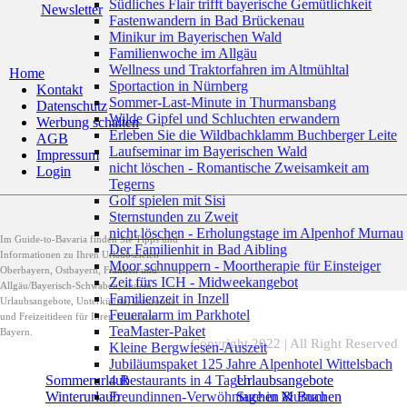
Südliches Flair trifft bayerische Gemütlichkeit
Newsletter
Fastenwandern in Bad Brückenau
Minikur im Bayerischen Wald
Familienwoche im Allgäu
Wellness und Traktorfahren im Altmühltal
Home
Sportaction in Nürnberg
Kontakt
Sommer-Last-Minute in Thurmansbang
Datenschutz
Wilde Gipfel und Schluchten erwandern
Werbung schalten
Erleben Sie die Wildbachklamm Buchberger Leite
AGB
Laufseminar im Bayerischen Wald
Impressum
nicht löschen - Romantische Zweisamkeit am
Login
Tegerns
Golf spielen mit Sisi
Sternstunden zu Zweit
nicht löschen - Erholungstage im Alpenhof Murnau
Im Guide-to-Bavaria finden Sie Tipps und
Der Familienhit in Bad Aibling
Informationen zu Ihren Urlaubszielen
Moor schnuppern - Moortherapie für Einsteiger
Oberbayern, Ostbayern, Franken und
Zeit fürs ICH - Midweekangebot
Allgäu/Bayerisch-Schwaben, zudem
Familienzeit in Inzell
Urlaubsangebote, Unterkünfte, Gastromie
Feueralarm im Parkhotel
und Freizeitideen für Ihren Urlaub in
TeaMaster-Paket
Bayern.
Copyright 2022 | All Right Reserved
Kleine Bergwiesen-Auszeit
Jubiläumspaket 125 Jahre Alpenhotel Wittelsbach
Sommerurlaub
Urlaubsangebote
4 Restaurants in 4 Tagen
Winterurlaub
Suchen & Buchen
Freundinnen-Verwöhntage in Murnau