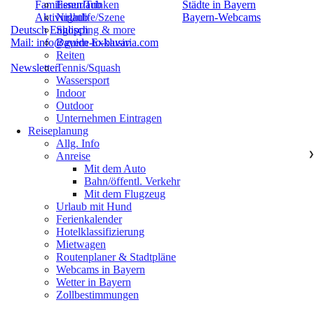
Familienurlaub
Städte in Bayern
Essen/Trinken
Aktivurlaub
Bayern-Webcams
Nightlife/Szene
Deutsch
Englisch
Shopping & more
Mail: info@guide-to-bavaria.com
Bayern Exklusiv
Reiten
Newsletter
Tennis/Squash
Wassersport
Indoor
Outdoor
Unternehmen Eintragen
Reiseplanung
Allg. Info
Anreise
❯
Mit dem Auto
Bahn/öffentl. Verkehr
Mit dem Flugzeug
Urlaub mit Hund
Ferienkalender
Hotelklassifizierung
Mietwagen
Routenplaner & Stadtpläne
Webcams in Bayern
Wetter in Bayern
Zollbestimmungen