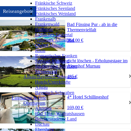
Fränkische Schweiz
Fränkisches Seenland
Reiseangebote
Fränkisches Weinland
Frankenalb
Frankenwald
Bad Füssing Pur - ab in die
Haßberge
Thermenvielfalt
Liebliches Taubertal
Naturpark Altmühltal
364.00 €
Oberes Maintal
Rhön
Romantisches Franken
nicht löschen - Erholungstage im
Spessart-Mainland
Alpenhof Murnau
Städteregion Nürnberg
Steigerwald
485 €
Allgäu/Bayerisch Schwaben
❯
Hotels/Unterkünfte
Allgäu
Bayerisch-Schwaben
4* Hotel Schillingshof
Landkreise & Orte
Oberbayern
❯
169,00 €
Altötting
Bad Tölz - Wolfratshausen
Berchtesgadener Land
Dachau
Ebersberg