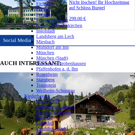
Nicht löschen! Ihr Hochzeitstag
Eichstätt
auf Schloss Burgel
Erding
Freising
299.00 €
Fürstenfeldbruck
Garmisch-Partenkirchen
Ingolstadt
Landsberg am Lech
Social Media
Miesbach
Mühldorf am Inn
München
München (Stadt)
AUCH INTERESSANT:
Neuburg-Schrobenhausen
Pfaffenhofen a. d. Ilm
Rosenheim
Starnberg
Traunstein
Weilheim-Schongau
Niederbayern
❯
Deggendorf
Dingolfing-Landau
Freyung-Grafenau
Kelheim
Landshut
Landshut (Stadt)
Passau