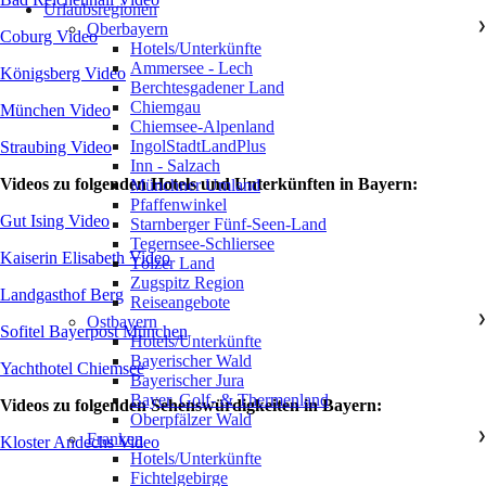
Urlaubsregionen
Oberbayern
❯
Coburg Video
Hotels/Unterkünfte
Ammersee - Lech
Königsberg Video
Berchtesgadener Land
Chiemgau
München Video
Chiemsee-Alpenland
IngolStadtLandPlus
Straubing Video
Inn - Salzach
Videos zu folgenden Hotels und Unterkünften in Bayern:
Münchner Umland
Pfaffenwinkel
Gut Ising Video
Starnberger Fünf-Seen-Land
Tegernsee-Schliersee
Kaiserin Elisabeth Video
Tölzer Land
Zugspitz Region
Landgasthof Berg
Reiseangebote
Ostbayern
❯
Sofitel Bayerpost München
Hotels/Unterkünfte
Bayerischer Wald
Yachthotel Chiemsee
Bayerischer Jura
Bayer. Golf- & Thermenland
Videos zu folgenden Sehenswürdigkeiten in Bayern:
Oberpfälzer Wald
Franken
❯
Kloster Andechs Video
Hotels/Unterkünfte
Fichtelgebirge