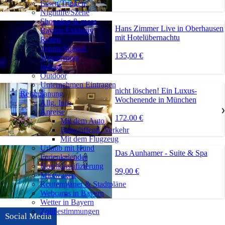
Essen/Trinken
Nightlife/Szene
Shopping & more
Hans Zimmer Live in Oberhausen
Bayern Exklusiv
mit Hotelübernachtu
Reiten
Tennis/Squash
135,00 €
Wassersport
Indoor
Outdoor
Unternehmen Eintragen
nicht löschen! Ein Luxus-
Reiseplanung
Wochenende in München
Allg. Info
Anreise
❯
172.00 €
Mit dem Auto
Bahn/öffentl. Verkehr
Mit dem Flugzeug
Urlaub mit Hund
Das Aunhamer - Suite & Spa
Ferienkalender
Hotelklassifizierung
99,00 €
Mietwagen
Routenplaner & Stadtpläne
Webcams in Bayern
Wetter in Bayern
Zollbestimmungen
Social Media