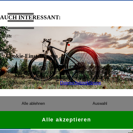
AUCH INTERESSANT:
Cookie-Einstellungen
Guide-to-Bavaria.com verwendet Cookies, um eine optimale
Nutzung zu gewährleisten und Webanalysen durchzuführen.
Weitere Informationen finden Sie über die Schaltfläche
"Auswahl" sowie in unserer
Datenschutzerklärung
.
Einfach aktiv mit dem E-Bike durch Bayern
Alle ablehnen
Auswahl
Ob mit dem eigenen oder einem gliehenen E-Bike, Bayern bietet eine
ideale Infrastruktur für den Radlurlaub. Erkunden Sie den Freistaat
Alle akzeptieren
sportlich entspannt!
> Mehr erfahren