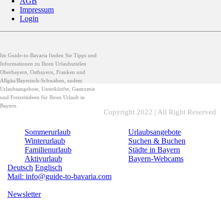
AGB
Impressum
Login
Im Guide-to-Bavaria finden Sie Tipps und
Informationen zu Ihren Urlaubszielen
Oberbayern, Ostbayern, Franken und
Allgäu/Bayerisch-Schwaben, zudem
Urlaubsangebote, Unterkünfte, Gastromie
und Freizeitideen für Ihren Urlaub in
Bayern.
Copyright 2022 | All Right Reserved
Sommerurlaub
Urlaubsangebote
Winterurlaub
Suchen & Buchen
Familienurlaub
Städte in Bayern
Aktivurlaub
Bayern-Webcams
Deutsch
Englisch
Mail: info@guide-to-bavaria.com
Newsletter