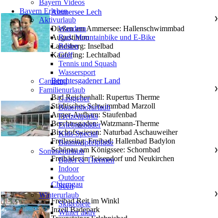
Bayern Videos
Bayern Erleben
Ammersee Lech
Aktivurlaub
❯
Dießen am Ammersee: Hallenschwimmbad
Wandern
Augustinum
Rad, Mountainbike und E-Bike
Landsberg: Inselbad
Reiten
Kaufering: Lechtalbad
Golf
Tennis und Squash
Wassersport
Berchtesgadener Land
Camping
Familienurlaub
❯
Bad Reichenhall: Rupertus Therme
Gastgeber
Städtisches Schwimmbad Marzoll
Bauernhofurlaub
Anger-Aufham: Staufenbad
Freizeitparks
Berchtesgaden: Watzmann-Therme
Erlebnisbäder
Bischofswiesen: Naturbad Aschauweiher
Kids-Special
Freilassing: Freibad; Hallenbad Badylon
Baumwipfelpfade
Schönau am Königssee: Schornbad
Sommerurlaub
❯
Freibäder in Teisendorf und Neukirchen
Bäder & Thermen
Indoor
Outdoor
Chiemgau
Seen
Winterurlaub
❯
Freibad Reit im Winkl
Skigebiete
Inzell Badepark
Winter aktiv