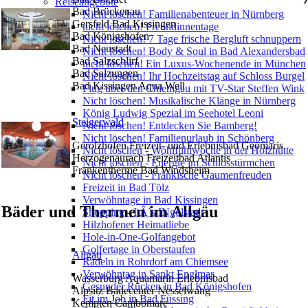
Reiseangebote
Bad Brückenau
Nicht löschen! Familienabenteuer in Nürnberg
Gersfeld Bad Kissingen
nicht löschen! Freundinnentage
Bad Königshofen
Nicht löschen! 7 Tage frische Bergluft schnuppern
Bad Neustadt
Nicht löschen! Body & Soul in Bad Alexandersbad
Bad Salzschlirf
nicht löschen! Ein Luxus-Wochenende in München
Bad Salzungen
Nicht löschen! Ihr Hochzeitstag auf Schloss Burgel
Bad Kissingen Aqua Well
Flug über den Chiemgau mit TV-Star Steffen Wink
Nicht löschen! Musikalische Klänge in Nürnberg
König Ludwig Spezial im Seehotel Leoni
Steigerwald
Nicht löschen! Entdecken Sie Bamberg!
Nicht löschen! Familienurlaub in Schönberg
Gerolzhofen Freizeit- und Erlebnisbad Geomaris
Nicht löschen - Wohlfühlwoche in der Holzhütte
Herzogenaurach Freizeitbad Atlantis
Nicht löschen - Energie im Schlosstürmchen
Frankentherme Bad Windsheim
Nicht löschen - Fränkische Gaumenfreuden
Freizeit in Bad Tölz
Verwöhntage in Bad Kissingen
Bäder und Thermen im Allgäu
Shopping - ItÂ´s INgolstadt
Hilzhofener Heimatliebe
Hole-in-One-Golfangebot
Golfertage in Oberstaufen
Allgäu
Radeln in Rohrdorf am Chiemsee
Verwöhntag in Sankt Englmar
Wasserburg Aquamarin Erlebnisbad
Gesunder Rücken in Bad Königshofen
Alpsitz Badecenter Nesselwang
Fit im Job in Bad Füssing
Kempten Cambomare