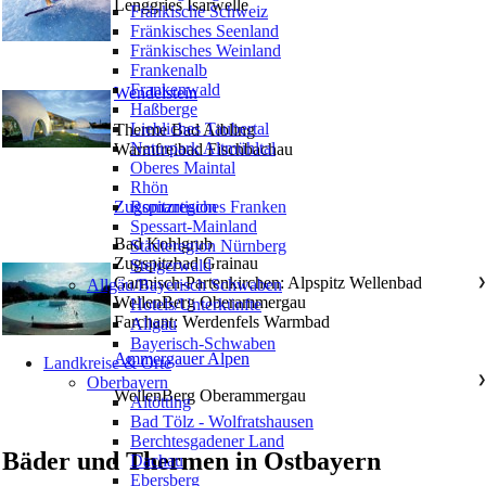
Lenggries Isarwelle
Fränkische Schweiz
Fränkisches Seenland
Fränkisches Weinland
Frankenalb
Frankenwald
Wendelstein
Haßberge
Liebliches Taubertal
Therme Bad Aibling
Naturpark Altmühltal
Warmfreibad Fischbachau
Oberes Maintal
Rhön
Zugspitzregion
Romantisches Franken
Spessart-Mainland
Bad Kohlgrub
Städteregion Nürnberg
Zugspitzbad Grainau
Steigerwald
Garmisch-Partenkirchen: Alpspitz Wellenbad
Allgäu/Bayerisch Schwaben
❯
WellenBerg Oberammergau
Hotels/Unterkünfte
Farchant: Werdenfels Warmbad
Allgäu
Bayerisch-Schwaben
Ammergauer Alpen
Landkreise & Orte
Oberbayern
❯
WellenBerg Oberammergau
Altötting
Bad Tölz - Wolfratshausen
Berchtesgadener Land
Bäder und Thermen in Ostbayern
Dachau
Ebersberg